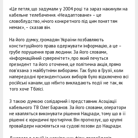
«Це петля, що задумали у 2004 році та зараз накинули на
кабельне телебачення. «Неадаптоване» – це
словоблудство, нічого конкретного під цим поняттям
немає», – сказав він.
На його думку, громадян України позбавляють
конституційного права одержувати інформацію, а це –
грубе порушення прав людини. За його словами,
«інформаційний суверенітет», про який печуться
президент та його оточення, це політична акція, прямо
пов'язана з майбутніми виборами. Так було в Грузії, коли
напередодні президентських виборів було відключено всі
російські канали, що нібито викладають події не так, як
того хоче Тбілісі.
З такою думкою солідарний і представник Асоціації
кабельного ТВ Олег Баранов. За його словами, оператори
не квапляться виконувати рішення Нацради, тому що в її
рішенні є юридичні протиріччя. Він прогнозує, що крупні
провайдери насміляться на судові позови до Нацради.