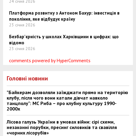
24 січня 2026
Платформа розвитку з Антоном Бахур: інвестиція в
покоління, яке відбудує країну
23 січня 2026
Безбар’єрність у школах Харківщини в цифрах: що
відомо
23 січня 2026
comments powered by HyperComments
Головні новини
"Байкерам дозволяли заїжджати прямо на територію
клубу, після чого вони катали дівчат навколо
танцполу": МС Риба – про клубну культуру 1990-
2000х
Лісова галузь України в умовах війни: сірі схеми,
незаконні порубки, пресинг силовиків та свавілля
«чорних лісорубів»