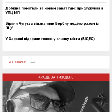
Добкіна помітили за новим заняттям: прислужував в
УПЦ МП
Віряни Чугуєва відзначили Вербну неділю разом із
ПЦУ
У Харкові відкрили головну ялинку міста (ВІДЕО)
УСІ НОВИНИ
КРАЩЕ ЗА ТИЖДЕНЬ