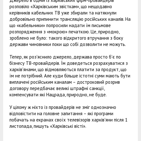
Джерело в одній із харківських фірм-провайдерів
розповіло «Харківським звісткам», що нещодавно
керівників кабельних ТВ уже збирали та натякнули
добровільно припинити трансляцію російських каналів. На
що «кабельники» попросили надати їм письмове
розпорядження з «мокрою» печаткою. Це, природно,
зроблено не було: такого відкритого втручання з боку
держави чиновники поки що собі дозволити не можуть.
Тепер, як роз'яснило джерело, держава просто б'є по
бізнесу ТВ-провайдерів. Їм доведеться розрахуватися з
харків'янами, що відмовляються платити за продукт, що
їм не потрібний. Але куди більше істотні суми мають бути
виплачені російським каналам – достроковий розрив
договору передбачає великі штрафні санкції,
компенсувати які Нацрада, природно, не буде.
У цілому ж ніхто із провайдерів не зміг однозначно
відповістити на головне запитання – які програми
побачать на екранах своїх телевізорів харків'яни після 1
листопада, пишуть «Харківські вісті».