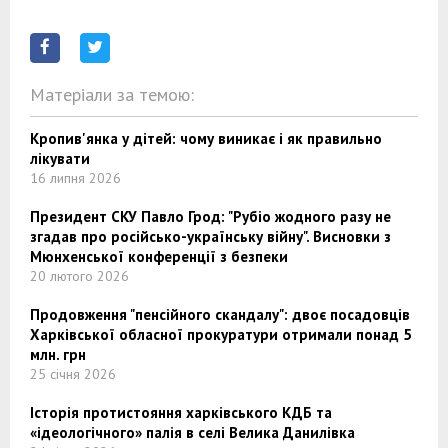
Матеріали за темою:
Кропив'янка у дітей: чому виникає і як правильно
лікувати
16 липня 2026
Президент СКУ Павло Грод: "Рубіо жодного разу не
згадав про російсько-українську війну". Висновки з
Мюнхенської конференції з безпеки
20 лютого 2026
Продовження "пенсійного скандалу": двоє посадовців
Харківської обласної прокуратури отримали понад 5
млн. грн
25 січня 2026
Історія протистояння харківського КДБ та
«ідеологічного» палія в селі Велика Данилівка