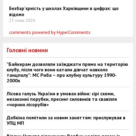
Безбар’єрність у школах Харківщини в цифрах: що
відомо
23 січня 2026
comments powered by HyperComments
Головні новини
"Байкерам дозволяли заїжджати прямо на територію
клубу, після чого вони катали дівчат навколо
танцполу": МС Риба – про клубну культуру 1990-
2000х
Лісова галузь України в умовах війни: сірі схеми,
незаконні порубки, пресинг силовиків та свавілля
«чорних лісорубів»
Добкіна помітили за новим заняттям: прислужував в
УПЦ МП
Віряни Чугуєва відзначили Вербну неділю разом із