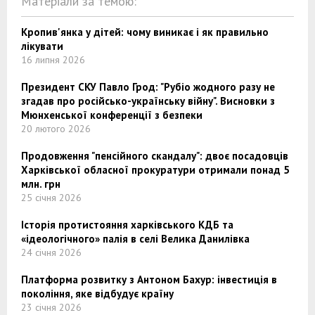
Матеріали за темою:
Кропив'янка у дітей: чому виникає і як правильно
лікувати
16 липня 2026
Президент СКУ Павло Грод: "Рубіо жодного разу не
згадав про російсько-українську війну". Висновки з
Мюнхенської конференції з безпеки
20 лютого 2026
Продовження "пенсійного скандалу": двоє посадовців
Харківської обласної прокуратури отримали понад 5
млн. грн
25 січня 2026
Історія протистояння харківського КДБ та
«ідеологічного» палія в селі Велика Данилівка
24 січня 2026
Платформа розвитку з Антоном Бахур: інвестиція в
покоління, яке відбудує країну
23 січня 2026