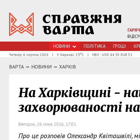
ГАРЯЧ
ВІДСІ
НОВИНИ
ПОЛІТИКА
ГРОШI
КР
о
Четвер, 6 серпня 2026
|
У Харкові: 23
С
|
НБУ : USD 44.35 EUR 51
ВАРТА
НОВИНИ
ХАРКIВ
На Харківщині - н
захворюваності на
Вівторок, 26 січня 2016, 17:01
Про це розповів Олександр Квіташвілі, мі