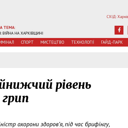
СХІД: Харкі
А ТЕМА:
Ч: ВІЙНА НА ХАРКІВЩИНІ
ИМIНАЛ
СПОРТ
МИСТЕЦТВО
ТЕХНОЛОГIЇ
ГАЙД-ПАРК
айнижчий рівень
 грип
ністр охорони здоров’я, під час брифінгу,