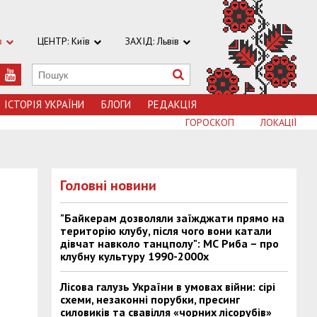
в
ЦЕНТР: Київ
ЗАХІД: Львів
ІСТОРІЯ УКРАЇНИ
БЛОГИ
РЕДАКЦІЯ
ГОРОСКОП
ЛОКАЦІЇ
Головні новини
"Байкерам дозволяли заїжджати прямо на
територію клубу, після чого вони катали
дівчат навколо танцполу": МС Риба – про
клубну культуру 1990-2000х
Лісова галузь України в умовах війни: сірі
схеми, незаконні порубки, пресинг
силовиків та свавілля «чорних лісорубів»