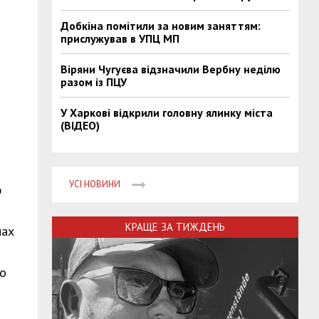
Добкіна помітили за новим заняттям:
прислужував в УПЦ МП
Віряни Чугуєва відзначили Вербну неділю
разом із ПЦУ
У Харкові відкрили головну ялинку міста
(ВІДЕО)
УСІ НОВИНИ
ю
КРАЩЕ ЗА ТИЖДЕНЬ
нах
но