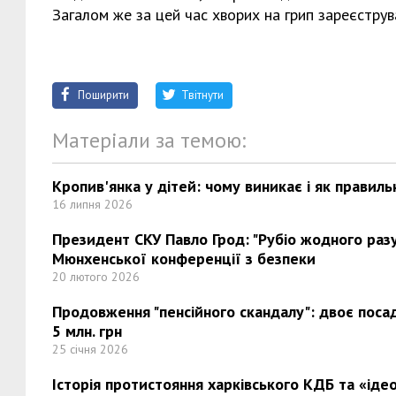
Загалом же за цей час хворих на грип зареєструв
Поширити
Твітнути
Матеріали за темою:
Кропив'янка у дітей: чому виникає і як правиль
16 липня 2026
Президент СКУ Павло Грод: "Рубіо жодного разу 
Мюнхенської конференції з безпеки
20 лютого 2026
Продовження "пенсійного скандалу": двоє поса
5 млн. грн
25 січня 2026
Історія протистояння харківського КДБ та «ідео