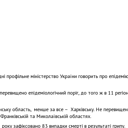
ні профільне міністерство України говорить про епідемі
 перевищено епідеміологічний поріг, до того ж в 11 регіо
нську область, менше за все – Харківську. Не перевище
о-Франківській та Миколаївській областях.
5 року зафіксовано 83 випадки смерті в результаті грипу.