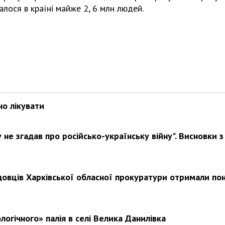
алося в країні майже 2, 6 млн людей.
но лікувати
не згадав про російсько-українську війну". Висновки з
довців Харківської обласної прокуратури отримали по
логічного» палія в селі Велика Данилівка