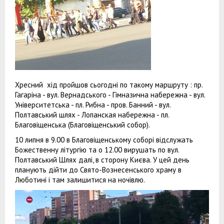
Хресний хід пройшов сьогодні по такому маршруту : пр.
Гагаріна - вул. Вернадського - Гімназична набережна - вул.
Університетська - пл. Рибна - пров. Банний - вул.
Полтавський шлях - Лопанская набережна - пл.
Благовіщенська (Благовіщенський собор).
10 липня в 9.00 в Благовіщенському соборі відслужать
Божественну літургію та о 12.00 вирушать по вул.
Полтавський Шлях далі, в сторону Києва. У цей день
планують дійти до Свято-Вознесенського храму в
Люботині і там залишитися на ночівлю.