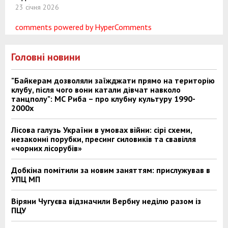
23 січня 2026
comments powered by HyperComments
Головні новини
"Байкерам дозволяли заїжджати прямо на територію
клубу, після чого вони катали дівчат навколо
танцполу": МС Риба – про клубну культуру 1990-
2000х
Лісова галузь України в умовах війни: сірі схеми,
незаконні порубки, пресинг силовиків та свавілля
«чорних лісорубів»
Добкіна помітили за новим заняттям: прислужував в
УПЦ МП
Віряни Чугуєва відзначили Вербну неділю разом із
ПЦУ