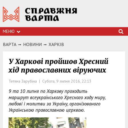
МЕНЮ
ВАРТА
НОВИНИ
ХАРКIВ
У Харкові пройшов Хресний
хід православних віруючих
Тетяна Зарубіна | Субота, 9 липня 2016, 22:13
9 та 10 липня по Харкову проходить
маршрут всеукраїнського Хресного ходу миру,
любові і молитви за Україну, організованого
Українською православною церквою.