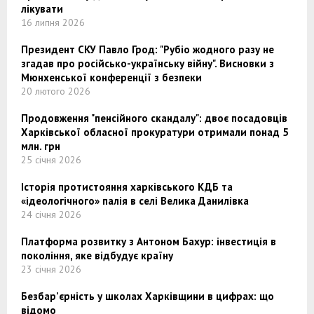
лікувати
16 липня 2026
Президент СКУ Павло Грод: "Рубіо жодного разу не
згадав про російсько-українську війну". Висновки з
Мюнхенської конференції з безпеки
20 лютого 2026
Продовження "пенсійного скандалу": двоє посадовців
Харківської обласної прокуратури отримали понад 5
млн. грн
25 січня 2026
Історія протистояння харківського КДБ та
«ідеологічного» палія в селі Велика Данилівка
24 січня 2026
Платформа розвитку з Антоном Бахур: інвестиція в
покоління, яке відбудує країну
23 січня 2026
Безбар’єрність у школах Харківщини в цифрах: що
відомо