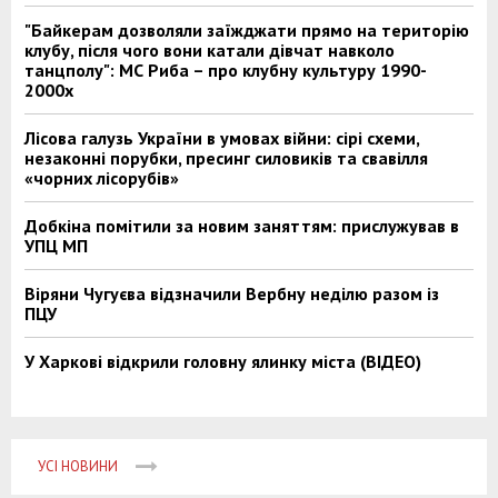
"Байкерам дозволяли заїжджати прямо на територію
клубу, після чого вони катали дівчат навколо
танцполу": МС Риба – про клубну культуру 1990-
2000х
Лісова галузь України в умовах війни: сірі схеми,
незаконні порубки, пресинг силовиків та свавілля
«чорних лісорубів»
Добкіна помітили за новим заняттям: прислужував в
УПЦ МП
Віряни Чугуєва відзначили Вербну неділю разом із
ПЦУ
У Харкові відкрили головну ялинку міста (ВІДЕО)
УСІ НОВИНИ