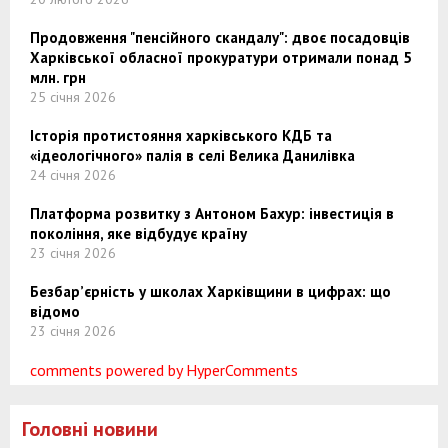
Продовження "пенсійного скандалу": двоє посадовців
Харківської обласної прокуратури отримали понад 5
млн. грн
25 січня 2026
Історія протистояння харківського КДБ та
«ідеологічного» палія в селі Велика Данилівка
24 січня 2026
Платформа розвитку з Антоном Бахур: інвестиція в
покоління, яке відбудує країну
23 січня 2026
Безбар’єрність у школах Харківщини в цифрах: що
відомо
23 січня 2026
comments powered by HyperComments
Головні новини