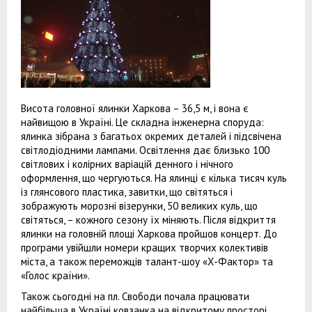
Висота головної ялинки Харкова – 36,5 м, і вона є
найвищою в Україні. Це складна інженерна споруда:
ялинка зібрана з багатьох окремих деталей і підсвічена
світлодіодними лампами. Освітлення дає близько 100
світлових і колірних варіацій денного і нічного
оформлення, що чергуються. На ялинці є кілька тисяч куль
із глянсового пластика, завитки, що світяться і
зображують морозні візерунки, 50 великих куль, що
світяться, – кожного сезону їх міняють. Після відкриття
ялинки на головній площі Харкова пройшов концерт. До
програми увійшли номери кращих творчих колективів
міста, а також переможців талант-шоу «Х-Фактор» та
«Голос країни».
Також сьогодні на пл. Свободи почала працювати
найбільша в Україні ковзанка на відкритому просторі.