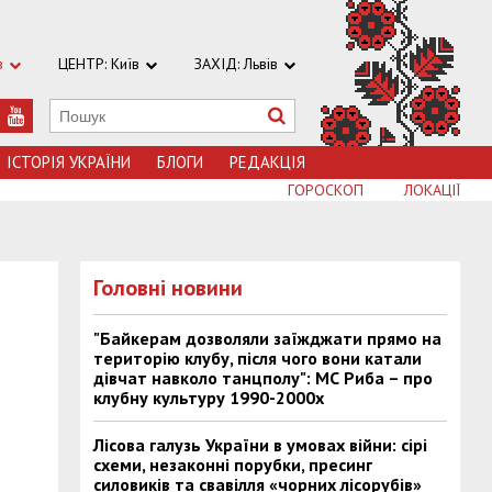
в
ЦЕНТР: Київ
ЗАХІД: Львів
ІСТОРІЯ УКРАЇНИ
БЛОГИ
РЕДАКЦІЯ
ГОРОСКОП
ЛОКАЦІЇ
Головні новини
"Байкерам дозволяли заїжджати прямо на
територію клубу, після чого вони катали
дівчат навколо танцполу": МС Риба – про
клубну культуру 1990-2000х
Лісова галузь України в умовах війни: сірі
схеми, незаконні порубки, пресинг
силовиків та свавілля «чорних лісорубів»