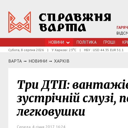
ГАРЯЧ
ВІДСІ
НОВИНИ
ПОЛІТИКА
ГРОШI
КР
о
Субота, 8 серпня 2026
|
У Харкові: 23
С
|
НБУ : USD 44.35 EUR 51.1
ВАРТА
НОВИНИ
ХАРКIВ
Три ДТП: вантажів
зустрічній смузі,
легковушки
Середа, 4 січня 2017, 16:24