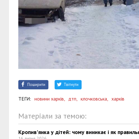
Поширити
Твітнути
ТЕГИ:
новини харків,
дтп,
клочковська,
харків
Матеріали за темою:
Кропив'янка у дітей: чому виникає і як правиль
16 липня 2026