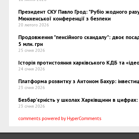
Президент СКУ Павло Грод: "Рубіо жодного разу 
Мюнхенської конференції з безпеки
20 лютого 2026
Продовження "пенсійного скандалу": двоє поса
5 млн. грн
25 січня 2026
Історія протистояння харківського КДБ та «ідео
24 січня 2026
Платформа розвитку з Антоном Бахур: інвестиці
23 січня 2026
Безбар’єрність у школах Харківщини в цифрах:
23 січня 2026
comments powered by HyperComments