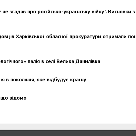
не згадав про російсько-українську війну". Висновки з
довців Харківської обласної прокуратури отримали по
логічного» палія в селі Велика Данилівка
я в покоління, яке відбудує країну
 що відомо