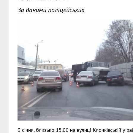
За даними поліцейських
3 січня, близько 15.00 на вулиці Клочківській у 