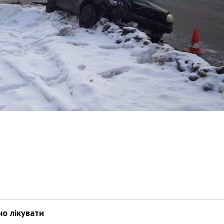
Харковом ширяться добрі вчи
но лікувати