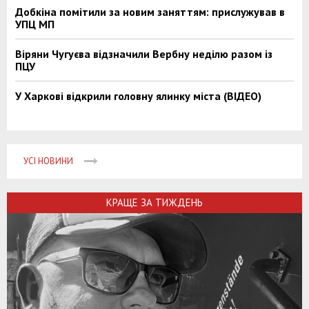
Добкіна помітили за новим заняттям: прислужував в
УПЦ МП
Віряни Чугуєва відзначили Вербну неділю разом із
ПЦУ
У Харкові відкрили головну ялинку міста (ВІДЕО)
УСІ НОВИНИ
КРАЩЕ ЗА ТИЖДЕНЬ