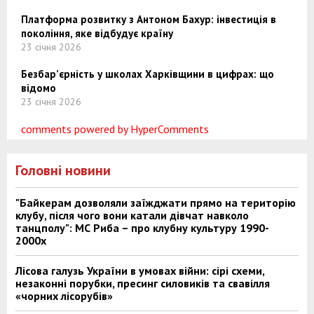
Платформа розвитку з Антоном Бахур: інвестиція в
покоління, яке відбудує країну
23 січня 2026
Безбар’єрність у школах Харківщини в цифрах: що
відомо
23 січня 2026
comments powered by HyperComments
Головні новини
"Байкерам дозволяли заїжджати прямо на територію
клубу, після чого вони катали дівчат навколо
танцполу": МС Риба – про клубну культуру 1990-
2000х
Лісова галузь України в умовах війни: сірі схеми,
незаконні порубки, пресинг силовиків та свавілля
«чорних лісорубів»