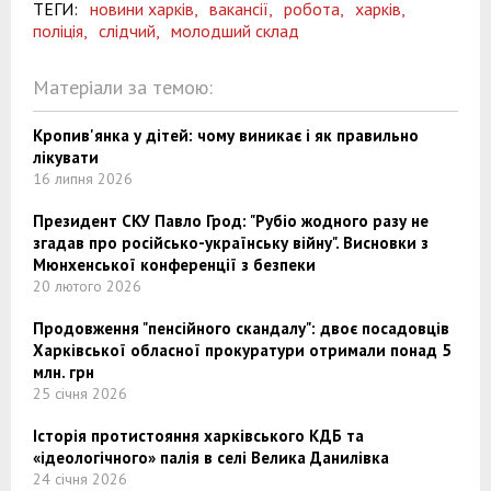
ТЕГИ:
новини харків,
вакансії,
робота,
харків,
поліція,
слідчий,
молодший склад
Матеріали за темою:
Кропив'янка у дітей: чому виникає і як правильно
лікувати
16 липня 2026
Президент СКУ Павло Грод: "Рубіо жодного разу не
згадав про російсько-українську війну". Висновки з
Мюнхенської конференції з безпеки
20 лютого 2026
Продовження "пенсійного скандалу": двоє посадовців
Харківської обласної прокуратури отримали понад 5
млн. грн
25 січня 2026
Історія протистояння харківського КДБ та
«ідеологічного» палія в селі Велика Данилівка
24 січня 2026