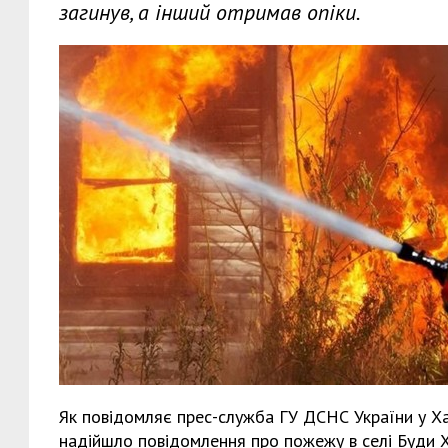
загинув, а інший отримав опіки.
Як повідомляє прес-служба ГУ ДСНС України у Ха
надійшло повідомлення про пожежу в селі Буди Х