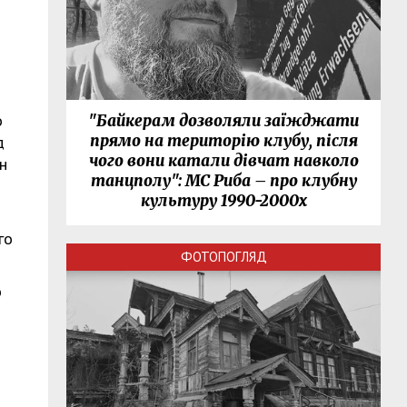
і
о
"Байкерам дозволяли заїжджати
прямо на територію клубу, після
д
чого вони катали дівчат навколо
ин
танцполу": МС Риба – про клубну
культуру 1990-2000х
го
ФОТОПОГЛЯД
о