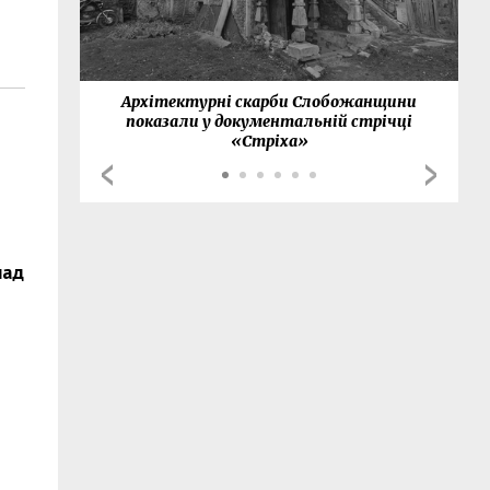
нки
Архітектурні скарби Слобожанщини
показали у документальній стрічці
«Стріха»
над