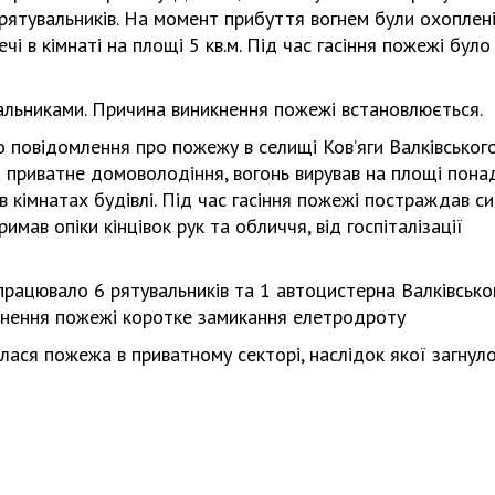
рятувальників. На момент прибуття вогнем були охоплен
чі в кімнаті на площі 5 кв.м. Під час гасіння пожежі було
альниками. Причина виникнення пожежі встановлюється.
 повідомлення про пожежу в селищі Ков’яги Валківськог
о приватне домоволодіння, вогонь вирував на площі пона
 в кімнатах будівлі. Під час гасіння пожежі постраждав с
мав опіки кінцівок рук та обличчя, від госпіталізації
 працювало 6 рятувальників та 1 автоцистерна Валківсько
кнення пожежі коротке замикання елетродроту
алася пожежа в приватному секторі, наслідок якої загнул