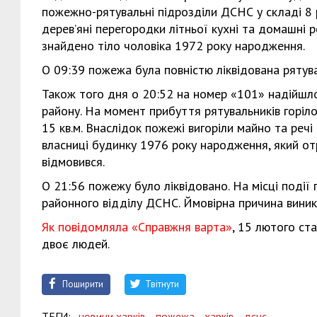
пожежно-рятувальні підрозділи ДСНС у складі 8 
дерев’яні перегородки літньої кухні та домашні ре
знайдено тіло чоловіка 1972 року народження.
О 09:39 пожежа була повністю ліквідована рятув
Також того дня о 20:52 на номер «101» надійшло
району. На момент прибуття рятувальників горіл
15 кв.м. Внаслідок пожежі вигоріли майно та речі
власниці будинку 1976 року народження, який отри
відмовився.
О 21:56 пожежу було ліквідовано. На місці події
районного відділу ДСНС. Ймовірна причина вини
Як повідомляла «Справжня варта»
, 15 лютого ст
двоє людей.
Поширити
Твітнути
ТЕГИ:
новини харків,
пожежа,
харків,
дснс