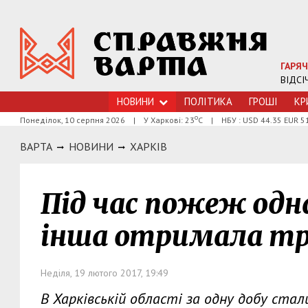
ГАРЯЧ
ВІДСІ
НОВИНИ
ПОЛІТИКА
ГРОШI
КР
о
Понеділок, 10 серпня 2026
|
У Харкові: 23
С
|
НБУ : USD 44.35 EUR 5
ВАРТА
НОВИНИ
ХАРКIВ
Під час пожеж одна
інша отримала т
Неділя, 19 лютого 2017, 19:49
В Харківській області за одну добу стали