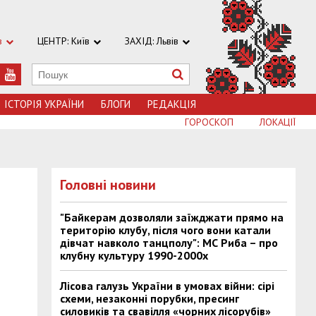
в
ЦЕНТР: Київ
ЗАХІД: Львів
ІСТОРІЯ УКРАЇНИ
БЛОГИ
РЕДАКЦІЯ
ГОРОСКОП
ЛОКАЦІЇ
Головні новини
"Байкерам дозволяли заїжджати прямо на
територію клубу, після чого вони катали
дівчат навколо танцполу": МС Риба – про
клубну культуру 1990-2000х
Лісова галузь України в умовах війни: сірі
схеми, незаконні порубки, пресинг
силовиків та свавілля «чорних лісорубів»