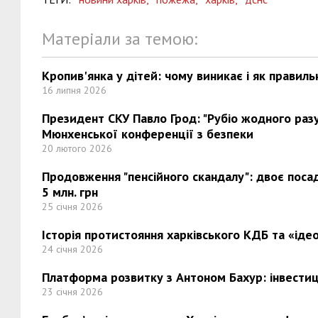
Матеріали за темою:
Кропив'янка у дітей: чому виникає і як правиль
16 липня 2026
Президент СКУ Павло Грод: "Рубіо жодного разу 
Мюнхенської конференції з безпеки
20 лютого 2026
Продовження "пенсійного скандалу": двоє поса
5 млн. грн
25 січня 2026
Історія протистояння харківського КДБ та «ідео
24 січня 2026
Платформа розвитку з Антоном Бахур: інвестиці
23 січня 2026