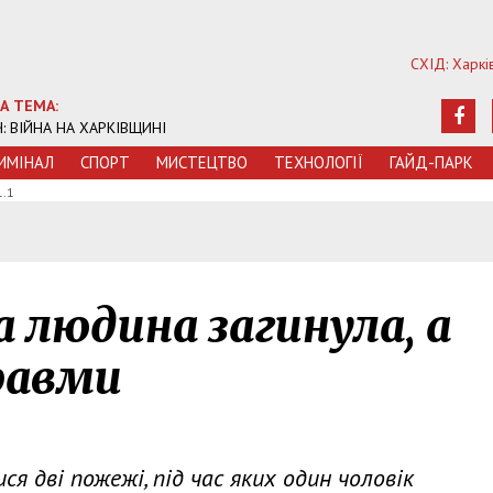
СХІД: Харкі
А ТЕМА:
Ч: ВІЙНА НА ХАРКІВЩИНІ
ИМIНАЛ
СПОРТ
МИСТЕЦТВО
ТЕХНОЛОГIЇ
ГАЙД-ПАРК
1.1
 людина загинула, а
равми
ся дві пожежі, під час яких один чоловік