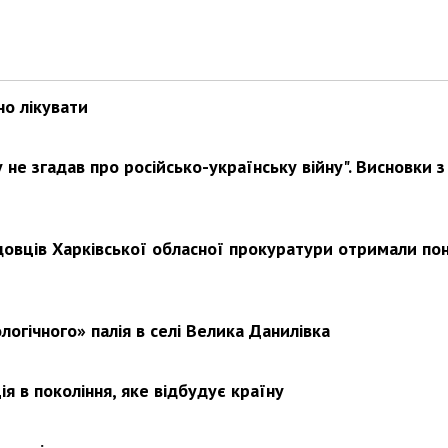
Харковом ширяться добрі вчи
но лікувати
не згадав про російсько-українську війну". Висновки з
довців Харківської обласної прокуратури отримали по
логічного» палія в селі Велика Данилівка
я в покоління, яке відбудує країну