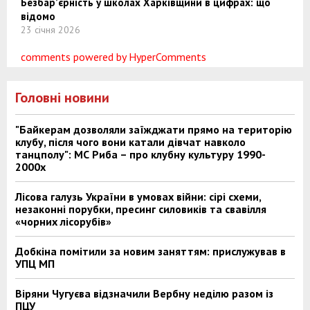
Безбар’єрність у школах Харківщини в цифрах: що
відомо
23 січня 2026
comments powered by HyperComments
Головні новини
"Байкерам дозволяли заїжджати прямо на територію
клубу, після чого вони катали дівчат навколо
танцполу": МС Риба – про клубну культуру 1990-
2000х
Лісова галузь України в умовах війни: сірі схеми,
незаконні порубки, пресинг силовиків та свавілля
«чорних лісорубів»
Добкіна помітили за новим заняттям: прислужував в
УПЦ МП
Віряни Чугуєва відзначили Вербну неділю разом із
ПЦУ