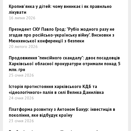
Кропив'янка у дітей: чому виникає і як правильно
лікувати
16 липня 2026
Президент СКУ Павло Грод: "Рубіо жодного разу не
згадав про російсько-українську війну". Висновки з
Мюнхенської конференції з безпеки
20 лютого 2026
Продовження "пенсійного скандалу": двоє посадовців
Харківської обласної прокуратури отримали понад 5
млн. грн
25 січня 2026
Історія протистояння харківського КДБ та
«ідеологічного» палія в селі Велика Данилівка
24 січня 2026
Платформа розвитку з Антоном Бахур: інвестиція в
покоління, яке відбудує країну
23 січня 2026