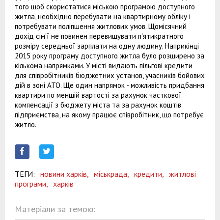
того щоб скористатися міською програмою доступного
житла, необхідно перебувати на квартирному обліку і
потребувати поліпшення житлових умов. Щомісячний
дохід сім'ї не повинен перевищувати п'ятикратного
розміру середньої зарплати на одну людину. Наприкінці
2015 року програму доступного житла було розширено за
кількома напрямками. У місті видають пільгові кредити
для співробітників бюджетних установ, учасників бойових
дій в зоні АТО. Ще один напрямок - можливість придбання
квартири по меншій вартості за рахунок часткової
компенсації з бюджету міста та за рахунок коштів
підприємства, на якому працює співробітник, що потребує
житло.
ТЕГИ:
новини харків,
міськрада,
кредити,
житлові
програми,
харків
Матеріали за темою: