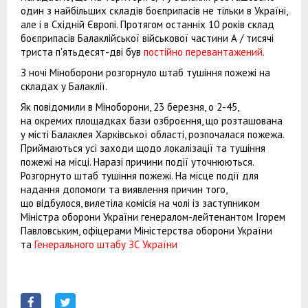
один з найбільших складів боєприпасів не тільки в Україні,
але і в Східній Європі. Протягом останніх 10 років склад
боєприпасів Балаклійської військової частини А / тисячі
триста п'ятьдесят-дві був
постійно перевантажений.
З ночі Міноборони розгорнуло штаб тушіння пожежі на
складах у Балаклії.
Як повідомили в Міноборони, 23 березня, о 2-45,
на окремих площадках бази озброєння, що розташована
у місті Балаклея Харківської області, розпочалася пожежа.
Приймаються усі заходи щодо локалізації та тушіння
пожежі на місці. Наразі причини події уточнюються.
Розгорнуто штаб тушіння пожежі. На місце події для
надання допомоги та виявлення причин того,
що відбулося, вилетіла комісія на чолі із заступником
Міністра оборони України генералом-лейтенантом Ігорем
Павловським, офіцерами Міністерства оборони України
та
Генерального штабу ЗС України