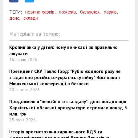
ТЕГИ:
новини харків,
пожежа,
балаклея,
харків,
дснс,
склади
Матеріали за темою:
Кропив'янка у дітей: чому виникає і як правильно
лікувати
16 липня 2026
Президент СКУ Павло Грод: "Рубіо жодного разу не
згадав про російсько-українську війну". Висновки з
Мюнхенської конференції з безпеки
20 лютого 2026
Продовження "пенсійного скандалу": двоє посадовців
Харківської обласної прокуратури отримали понад 5
млн. грн
25 січня 2026
Історія протистояння харківського КДБ та
«ідеологічного» палія в селі Велика Данилівка