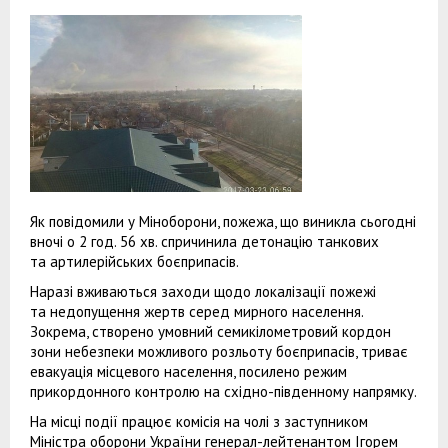
Як повідомили у Міноборони, пожежа, що виникла сьогодні
вночі о 2 год. 56 хв. спричинила детонацію танкових
та артилерійських боєприпасів.
Наразі вживаються заходи щодо локалізації пожежі
та недопущення жертв серед мирного населення.
Зокрема, створено умовний семикілометровий кордон
зони небезпеки можливого розльоту боєприпасів, триває
евакуація місцевого населення, посилено режим
прикордонного контролю на східно-південному напрямку.
На місці події працює комісія на чолі з заступником
Міністра оборони України генерал-лейтенантом Ігорем