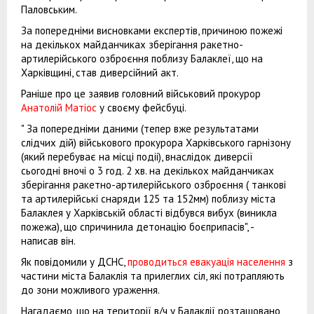
Паловським.
За попередніми висновками експертів, причиною пожежі
на декількох майданчиках зберігання ракетно-
артилерійського озброєння поблизу Балаклеї, що на
Харківщині, став диверсійний акт.
Раніше про це заявив головний військовий прокурор
Анатолій Матіос
у своєму фейсбуці.
" За попередніми даними (тепер вже результатами
слідчих дій) військового прокурора Харківського гарнізону
(який перебуває на місці подіі), внаслідок диверсії
сьогодні вночі о 3 год. 2 хв. на декількох майданчиках
зберігання ракетно-артилерійського озброєння ( танкові
та артилерійські снаряди 125 та 152мм) поблизу міста
Балаклея у Харківській області відбувся вибух (виникла
пожежа), що спричинила детонацію боєприпасів", -
написав він.
Як повідомили у ДСНС,
проводиться евакуація населення
з
частини міста Балаклія та прилеглих сіл, які потрапляють
до зони можливого ураження.
Нагадаємо, що на території в/ч у Балаклії розташовано