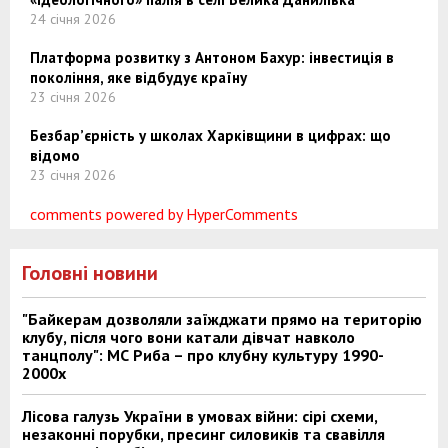
24 січня 2026
Платформа розвитку з Антоном Бахур: інвестиція в
покоління, яке відбудує країну
23 січня 2026
Безбар’єрність у школах Харківщини в цифрах: що
відомо
23 січня 2026
comments powered by HyperComments
Головні новини
"Байкерам дозволяли заїжджати прямо на територію
клубу, після чого вони катали дівчат навколо
танцполу": МС Риба – про клубну культуру 1990-
2000х
Лісова галузь України в умовах війни: сірі схеми,
незаконні порубки, пресинг силовиків та свавілля