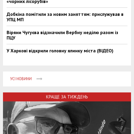
«чорних лісорубів»
Добкіна помітили за новим заняттям: прислужував в
УПЦ МП
Віряни Чугуєва відзначили Вербну неділю разом із
ПЦУ
У Харкові відкрили головну ялинку міста (ВІДЕО)
УСІ НОВИНИ
КРАЩЕ ЗА ТИЖДЕНЬ