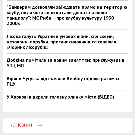
"Байкерам дозволяли заїжджати прямо на територію
клубу, після чого вони катали дівчат навколо
танцполу": МС Риба – про клубну культуру 1990-
2000х
Лісова галузь України в умовах війни: сірі схеми,
незаконні порубки, пресинг силовиків та свавілля
«чорних лісорубів»
Добкіна помітили за новим заняттям: прислужував в
УПЦ МП
Віряни Чугуєва відзначили Вербну неділю разом із
ПЦУ
У Харкові відкрили головну ялинку міста (ВІДЕО)
УСІ НОВИНИ