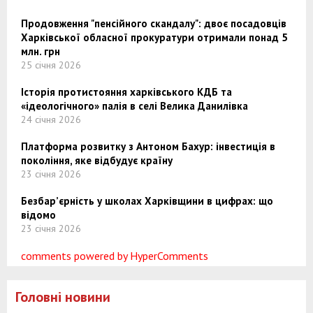
Продовження "пенсійного скандалу": двоє посадовців
Харківської обласної прокуратури отримали понад 5
млн. грн
25 січня 2026
Історія протистояння харківського КДБ та
«ідеологічного» палія в селі Велика Данилівка
24 січня 2026
Платформа розвитку з Антоном Бахур: інвестиція в
покоління, яке відбудує країну
23 січня 2026
Безбар’єрність у школах Харківщини в цифрах: що
відомо
23 січня 2026
comments powered by HyperComments
Головні новини