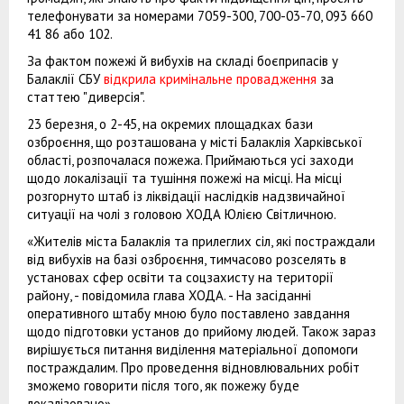
телефонувати за номерами 7059-300, 700-03-70, 093 660
41 86 або 102.
За фактом пожежі й вибухів на складі боєприпасів у
Балаклії СБУ
відкрила кримінальне провадження
за
статтею "диверсія".
23 березня, о 2-45, на окремих площадках бази
озброєння, що розташована у місті Балаклія Харківської
області, розпочалася пожежа. Приймаються усі заходи
щодо локалізації та тушіння пожежі на місці. На місці
розгорнуто штаб із ліквідації наслідків надзвичайної
ситуації на чолі з головою ХОДА Юлією Світличною.
«Жителів міста Балаклія та прилеглих сіл, які постраждали
від вибухів на базі озброєння, тимчасово розселять в
установах сфер освіти та соцзахисту на території
району, - повідомила глава ХОДА. - На засіданні
оперативного штабу мною було поставлено завдання
щодо підготовки установ до прийому людей. Також зараз
вирішується питання виділення матеріальної допомоги
постраждалим. Про проведення відновлювальних робіт
зможемо говорити після того, як пожежу буде
локалізовано».