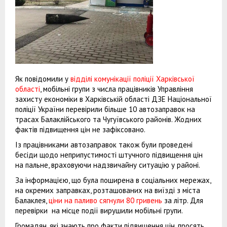
Як повідомили у
відділі комунікації поліції Харківської
області
, мобільні групи з числа працівників Управління
захисту економіки в Харківській області ДЗЕ Національної
поліції України перевірили більше 10 автозаправок на
трасах Балаклійського та Чугуївського районів. Жодних
фактів підвищення цін не зафіксовано.
Із працівниками автозаправок також були проведені
бесіди щодо неприпустимості штучного підвищення цін
на пальне, враховуючи надзвичайну ситуацію у районі.
За інформацією, що була поширена в соціальних мережах,
на окремих заправках, розташованих на виїзді з міста
Балаклея,
ціни на паливо сягнули 80 гривень
за літр. Для
перевірки на місце події вирушили мобільні групи.
Громадян, які знають про факти підвищення цін, просять