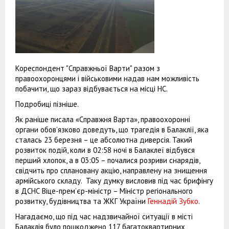
Кореспондент "Справжньої Варти" разом з
правоохоронцями і військовими надав нам можливість
побачити, що зараз відбувається на місці НС.
Подробиці пізніше.
Як раніше писала «Справжня Варта», правоохоронні
органи обов’язково доведуть, що трагедія в Балаклії, яка
сталась 23 березня – це абсолютна диверсія. Такий
розвиток подій, коли в 02:58 ночі в Балаклеї відбувся
перший хлопок, а в 03:05 – почалися розриви снарядів,
свідчить про сплановану акцію, направлену на знищення
армійського складу. Таку думку висловив під час брифінгу
в ДСНС Віце-прем’єр-міністр – Міністр регіонального
розвитку, будівництва та ЖКГ України
Геннадій Зубко
.
Нагадаємо, що під час надзвичайної ситуації в місті
Балаклія було пошкоджено 117 багатоквартирних