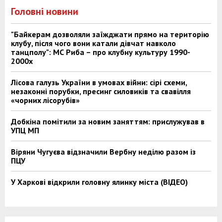
Головні новини
"Байкерам дозволяли заїжджати прямо на територію
клубу, після чого вони катали дівчат навколо
танцполу": МС Риба – про клубну культуру 1990-
2000х
Лісова галузь України в умовах війни: сірі схеми,
незаконні порубки, пресинг силовиків та свавілля
«чорних лісорубів»
Добкіна помітили за новим заняттям: прислужував в
УПЦ МП
Віряни Чугуєва відзначили Вербну неділю разом із
ПЦУ
У Харкові відкрили головну ялинку міста (ВІДЕО)