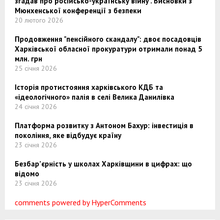
згадав про російсько-українську війну". Висновки з
Мюнхенської конференції з безпеки
20 лютого 2026
Продовження "пенсійного скандалу": двоє посадовців
Харківської обласної прокуратури отримали понад 5
млн. грн
25 січня 2026
Історія протистояння харківського КДБ та
«ідеологічного» палія в селі Велика Данилівка
24 січня 2026
Платформа розвитку з Антоном Бахур: інвестиція в
покоління, яке відбудує країну
23 січня 2026
Безбар’єрність у школах Харківщини в цифрах: що
відомо
23 січня 2026
comments powered by HyperComments