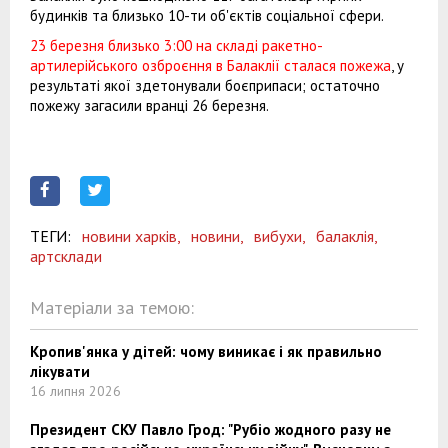
будинків та близько 10-ти об'єктів соціальної сфери.
23 березня близько 3:00 на складі ракетно-
артилерійського озброєння в Балаклії сталася пожежа
, у
результаті якої здетонували боєприпаси; остаточно
пожежу загасили вранці 26 березня.
ТЕГИ:
новини харків,
новини,
вибухи,
балаклія,
артсклади
Матеріали за темою:
Кропив'янка у дітей: чому виникає і як правильно
лікувати
16 липня 2026
Президент СКУ Павло Грод: "Рубіо жодного разу не