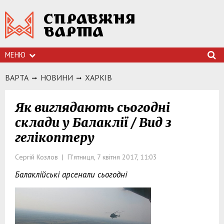
МЕНЮ
ВАРТА
НОВИНИ
ХАРКIВ
Як виглядають сьогодні
склади у Балаклії / Вид з
гелікоптеру
Сергій Козлов | П'ятниця, 7 квітня 2017, 11:03
Балаклійські арсенали сьогодні