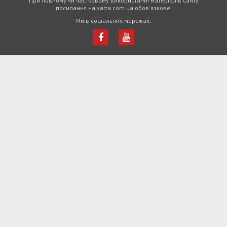
При повному чи частковому використанні матеріалів сайту
посилання на varta.com.ua обов'язкове.
Ми в соціальних мережах: