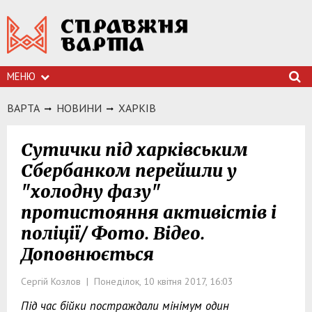
МЕНЮ
ВАРТА
НОВИНИ
ХАРКIВ
Сутички під харківським
Сбербанком перейшли у
"холодну фазу"
протистояння активістів і
поліції/ Фото. Відео.
Доповнюється
Сергій Козлов | Понеділок, 10 квітня 2017, 16:03
Під час бійки постраждали мінімум один