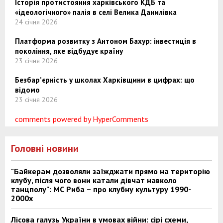
Історія протистояння харківського КДБ та
«ідеологічного» палія в селі Велика Данилівка
24 січня 2026
Платформа розвитку з Антоном Бахур: інвестиція в
покоління, яке відбудує країну
23 січня 2026
Безбар’єрність у школах Харківщини в цифрах: що
відомо
23 січня 2026
comments powered by HyperComments
Головні новини
"Байкерам дозволяли заїжджати прямо на територію
клубу, після чого вони катали дівчат навколо
танцполу": МС Риба – про клубну культуру 1990-
2000х
Лісова галузь України в умовах війни: сірі схеми,