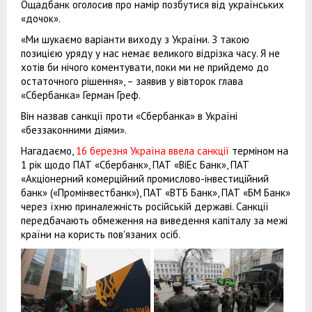
Ощадбанк оголосив про намір позбутися від українських
«дочок».
«Ми шукаємо варіанти виходу з України. З такою
позицією уряду у нас немає великого відрізка часу. Я не
хотів би нічого коментувати, поки ми не прийдемо до
остаточного рішення», – заявив у вівторок глава
«Сбербанка» Герман Греф.
Він назвав санкції проти «Сбербанка» в Україні
«беззаконними діями».
Нагадаємо,
16 березня Україна ввела санкції
терміном на
1 рік щодо ПАТ «Сбербанк», ПАТ «ВіЕс Банк», ПАТ
«Акціонерний комерційний промислово-інвестиційний
банк» («Промінвестбанк»), ПАТ «ВТБ Банк», ПАТ «БМ Банк»
через їхню приналежність російській державі. Санкції
передбачають обмеження на виведення капіталу за межі
країни на користь пов'язаних осіб.