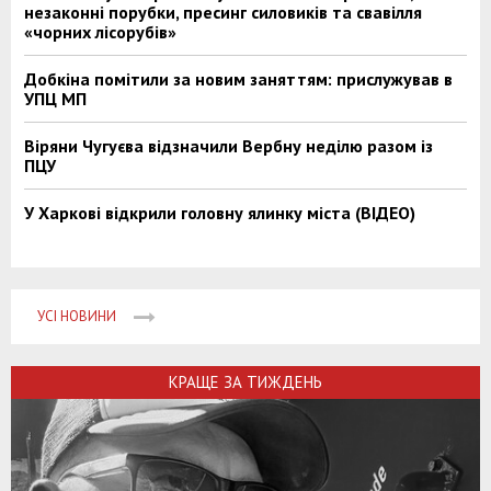
незаконні порубки, пресинг силовиків та свавілля
«чорних лісорубів»
Добкіна помітили за новим заняттям: прислужував в
УПЦ МП
Віряни Чугуєва відзначили Вербну неділю разом із
ПЦУ
У Харкові відкрили головну ялинку міста (ВІДЕО)
УСІ НОВИНИ
КРАЩЕ ЗА ТИЖДЕНЬ