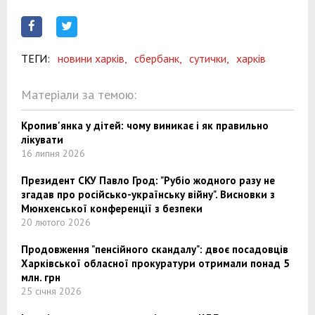
ТЕГИ:
новини харків,
сбербанк,
сутички,
харків
Матеріали за темою:
Кропив'янка у дітей: чому виникає і як правильно
лікувати
16 липня 2026
Президент СКУ Павло Грод: "Рубіо жодного разу не
згадав про російсько-українську війну". Висновки з
Мюнхенської конференції з безпеки
20 лютого 2026
Продовження "пенсійного скандалу": двоє посадовців
Харківської обласної прокуратури отримали понад 5
млн. грн
25 січня 2026