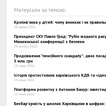
Матеріали за темою:
Кропив'янка у дітей: чому виникає і як правиль
16 липня 2026
Президент СКУ Павло Грод: "Рубіо жодного разу 
Мюнхенської конференції з безпеки
20 лютого 2026
Продовження "пенсійного скандалу": двоє поса
5 млн. грн
25 січня 2026
Історія протистояння харківського КДБ та «ідео
24 січня 2026
Платформа розвитку з Антоном Бахур: інвестиці
23 січня 2026
Безбар’єрність у школах Харківщини в цифрах: