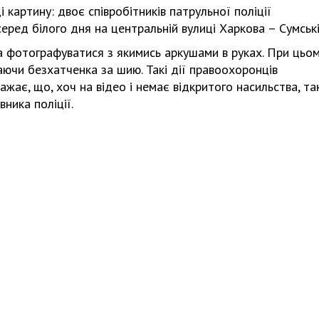
 картину: двоє співробітників патрульної поліції
ред білого дня на центральній вулиці Харкова – Сумські
ка фотографуватися з якимись аркушами в руках. При цьо
аючи безхатченка за шию. Такі дії правоохоронців
ажає, що, хоч на відео і немає відкритого насильства, та
ника поліції.