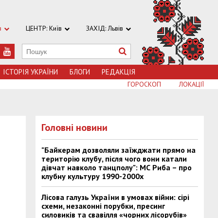
в
ЦЕНТР: Київ
ЗАХІД: Львів
ІСТОРІЯ УКРАЇНИ
БЛОГИ
РЕДАКЦІЯ
ГОРОСКОП
ЛОКАЦІЇ
Головні новини
"Байкерам дозволяли заїжджати прямо на
територію клубу, після чого вони катали
дівчат навколо танцполу": МС Риба – про
клубну культуру 1990-2000х
Лісова галузь України в умовах війни: сірі
схеми, незаконні порубки, пресинг
силовиків та свавілля «чорних лісорубів»