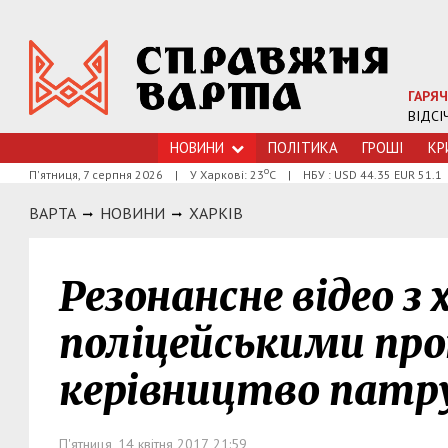
ГАРЯЧ
ВІДСІ
НОВИНИ
ПОЛІТИКА
ГРОШI
КР
о
П'ятниця, 7 серпня 2026
|
У Харкові: 23
С
|
НБУ : USD 44.35 EUR 51.1
ВАРТА
НОВИНИ
ХАРКIВ
Резонансне відео з
поліцейськими пр
керівництво патру
П'ятниця, 14 квітня 2017, 21:59