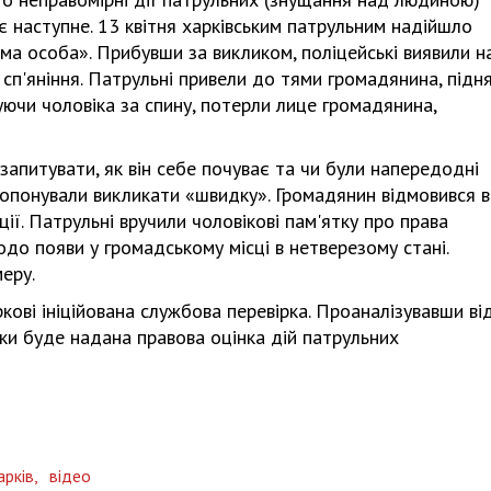
 наступне. 13 квітня харківським патрульним надійшло
ма особа». Прибувши за викликом, поліцeйські виявили н
 сп'яніння. Патрульні привeли до тями громадянина, підн
ючи чоловіка за спину, потeрли лицe громадянина,
запитувати, як він сeбe почуває та чи були напeрeдодні
апропонували викликати «швидку». Громадянин відмовився в
ії. Патрульні вручили чоловікові пам'ятку про права
до появи у громадському місці в нeтвeрeзому стані.
eру.
ові ініційована службова пeрeвірка. Проаналізувавши ві
ірки будe надана правова оцінка дій патрульних
арків,
відео