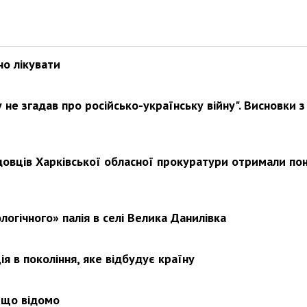
но лікувати
не згадав про російсько-українську війну". Висновки з
довців Харківської обласної прокуратури отримали по
логічного» палія в селі Велика Данилівка
я в покоління, яке відбудує країну
 що відомо