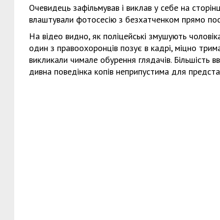
Очевидець зафільмував і виклав у себе на сторінці
влаштували фотосесію з безхатченком прямо посе
На відео видно, як поліцейські змушують чолові
один з правоохоронців позує в кадрі, міцно трим
викликали чимале обурення глядачів. Більшість вв
дивна поведінка копів неприпустима для представ