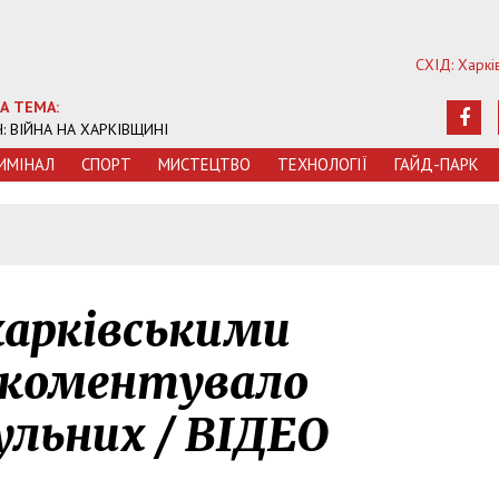
СХІД: Харкі
А ТЕМА:
Ч: ВІЙНА НА ХАРКІВЩИНІ
ИМIНАЛ
СПОРТ
МИСТЕЦТВО
ТЕХНОЛОГIЇ
ГАЙД-ПАРК
 харківськими
окоментувало
льних / ВІДЕО