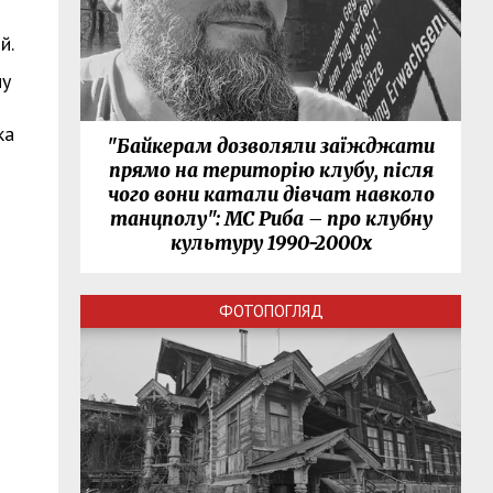
й.
му
ка
"Байкерам дозволяли заїжджати
прямо на територію клубу, після
чого вони катали дівчат навколо
танцполу": МС Риба – про клубну
культуру 1990-2000х
ФОТОПОГЛЯД