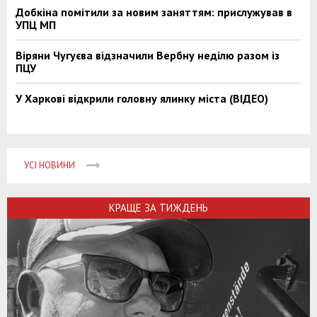
Добкіна помітили за новим заняттям: прислужував в
УПЦ МП
Віряни Чугуєва відзначили Вербну неділю разом із
ПЦУ
У Харкові відкрили головну ялинку міста (ВІДЕО)
УСІ НОВИНИ
КРАЩЕ ЗА ТИЖДЕНЬ