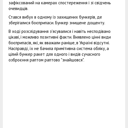
зафіксований на камерах спостереження і зі свідчень
очевидців.
Стався вибух в одному із захищених бункерів, де
зберігалися боєприпаси. Бункер знищене дощенту.
В ході розслідування з'ясувалися і навіть несподівано
цікаві, і можливо позитивні факти. Виявлено цінні види
боєприпасів, які, як вважали раніше, в Україні відсутні.
Насправді, їх не бачила примітивна система обліку, а
цілий бункер ракет для одного і видів сучасного
озброєння раптом раптово "знайшовся".