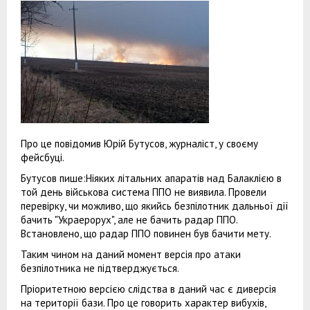
Про це повідомив Юрій Бутусов, журналіст, у своєму
фейсбуці.
Бутусов пише:Ніяких літальних апаратів над Балаклією в
той день військова система ППО не виявила. Провели
перевірку, чи можливо, що якийсь безпілотник дальньої дії
бачить "Украерорух", але не бачить радар ППО.
Встановлено, що радар ППО повинен був бачити мету.
Таким чином на даний момент версія про атаки
безпілотника не підтверджується.
Пріоритетною версією слідства в даний час є диверсія
на території бази. Про це говорить характер вибухів,