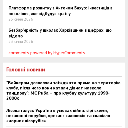
Платформа розвитку з Антоном Бахур: інвестиція в
покоління, яке відбудує країну
23 січня 2026
Безбар’єрність у школах Харківщини в цифрах: що
відомо
23 січня 2026
comments powered by HyperComments
Головні новини
"Байкерам дозволяли заїжджати прямо на територію
клубу, після чого вони катали дівчат навколо
танцполу": МС Риба – про клубну культуру 1990-
2000х
Лісова галузь України в умовах війни: сірі схеми,
незаконні порубки, пресинг силовиків та свавілля
«чорних лісорубів»