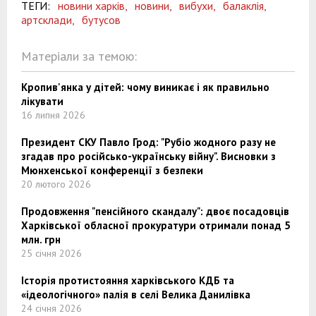
ТЕГИ:
новини харків,
новини,
вибухи,
балаклія,
артсклади,
бутусов
Матеріали за темою:
Кропив'янка у дітей: чому виникає і як правильно
лікувати
16 липня 2026
Президент СКУ Павло Грод: "Рубіо жодного разу не
згадав про російсько-українську війну". Висновки з
Мюнхенської конференції з безпеки
20 лютого 2026
Продовження "пенсійного скандалу": двоє посадовців
Харківської обласної прокуратури отримали понад 5
млн. грн
25 січня 2026
Історія протистояння харківського КДБ та
«ідеологічного» палія в селі Велика Данилівка
24 січня 2026