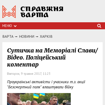
МЕНЮ
ВАРТА
НОВИНИ
ХАРКIВ
Сутичка на Меморіалі Слави/
Відео. Поліцейський
коментар
Вівторок, 9 травня 2017, 11:23
Проукраїнські активісти і учасники т.з. акції
"Безсмертний полк" влаштували бійку