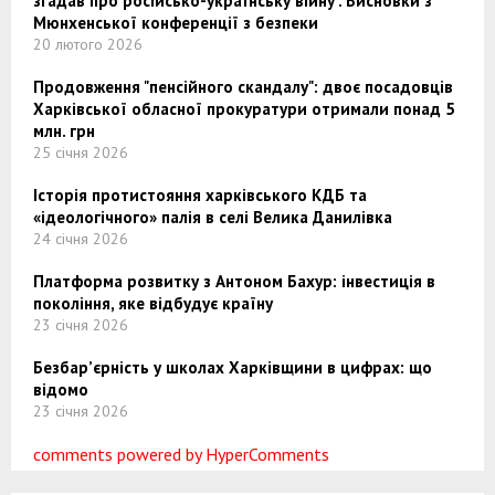
згадав про російсько-українську війну". Висновки з
Мюнхенської конференції з безпеки
20 лютого 2026
Продовження "пенсійного скандалу": двоє посадовців
Харківської обласної прокуратури отримали понад 5
млн. грн
25 січня 2026
Історія протистояння харківського КДБ та
«ідеологічного» палія в селі Велика Данилівка
24 січня 2026
Платформа розвитку з Антоном Бахур: інвестиція в
покоління, яке відбудує країну
23 січня 2026
Безбар’єрність у школах Харківщини в цифрах: що
відомо
23 січня 2026
comments powered by HyperComments