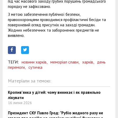
під час масового заходу грубих порушень громадського
порядку не зафіксовано.
З метою забезпечення публічної безпеки,
правоохоронцями проводилися профілактичні бесіди та
поверхневий огляд присутніх на заході громадян.
Жодних небезпечних та заборонених предметів не
виявлено.
ТЕГИ:
новини харків,
меморіал слави,
харків,
день
перемоги,
сутичка
Матеріали за темою:
Кропив'янка у дітей: чому виникає і як правильно
лікувати
16 липня 2026
Президент СКУ Павло Грод: "Рубіо жодного разу не