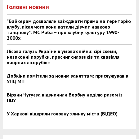
Головні новини
"Байкерам дозволяли заїжджати прямо на територію
клубу, після чого вони катали дівчат навколо
танцполу": МС Риба – про клубну культуру 1990-
2000х
Лісова галузь України в умовах війни: сірі схеми,
незаконні порубки, пресинг силовиків та свавілля
«чорних лісорубів»
Добкіна помітили за новим заняттям: прислужував в
УПЦ МП
Віряни Чугуєва відзначили Вербну неділю разом із
ПЦУ
У Харкові відкрили головну ялинку міста (ВІДЕО)