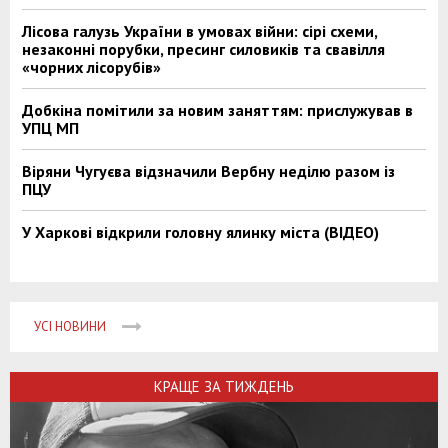
Лісова галузь України в умовах війни: сірі схеми,
незаконні порубки, пресинг силовиків та свавілля
«чорних лісорубів»
Добкіна помітили за новим заняттям: прислужував в
УПЦ МП
Віряни Чугуєва відзначили Вербну неділю разом із
ПЦУ
У Харкові відкрили головну ялинку міста (ВІДЕО)
УСІ НОВИНИ
КРАЩЕ ЗА ТИЖДЕНЬ