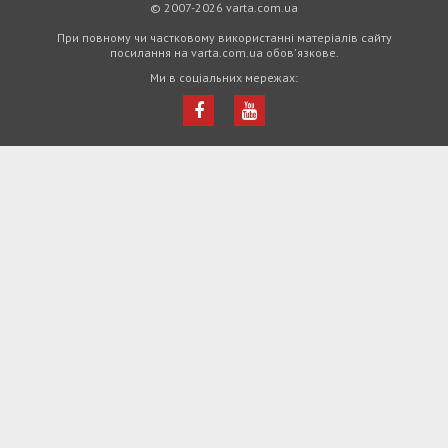
© 2007-2026 varta.com.ua
При повному чи частковому використанні матеріалів сайту
посилання на varta.com.ua обов'язкове.
Ми в соціальних мережах: