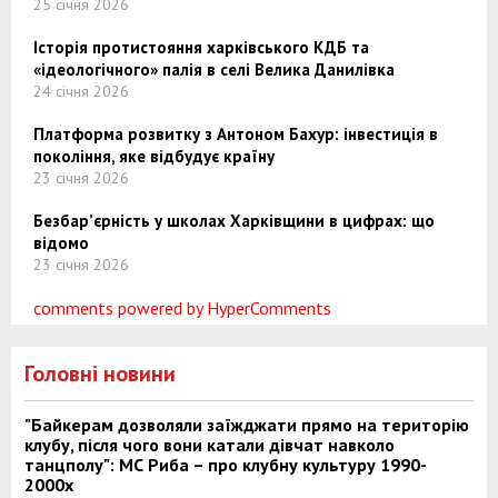
25 січня 2026
Історія протистояння харківського КДБ та
«ідеологічного» палія в селі Велика Данилівка
24 січня 2026
Платформа розвитку з Антоном Бахур: інвестиція в
покоління, яке відбудує країну
23 січня 2026
Безбар’єрність у школах Харківщини в цифрах: що
відомо
23 січня 2026
comments powered by HyperComments
Головні новини
"Байкерам дозволяли заїжджати прямо на територію
клубу, після чого вони катали дівчат навколо
танцполу": МС Риба – про клубну культуру 1990-
2000х