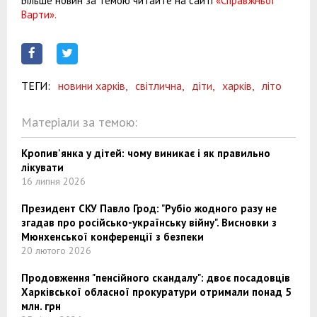
Більше новин за темою читайте на сайті
«Справжньої
Варти».
ТЕГИ:
новини харків,
світлична,
діти,
харків,
літо
Матеріали за темою:
Кропив'янка у дітей: чому виникає і як правильно
лікувати
16 липня 2026
Президент СКУ Павло Грод: "Рубіо жодного разу не
згадав про російсько-українську війну". Висновки з
Мюнхенської конференції з безпеки
20 лютого 2026
Продовження "пенсійного скандалу": двоє посадовців
Харківської обласної прокуратури отримали понад 5
млн. грн