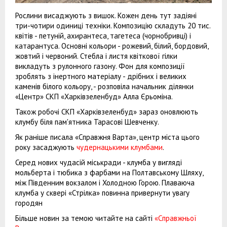
Рослини висаджують з вишок. Кожен день тут задіяні
три-чотири одиниці техніки. Композицію складуть 20 тис.
квітів - петуній, ахирантеса, тагетеса (чорнобривці) і
катарантуса. Основні кольори - рожевий, білий, бордовий,
жовтий і червоний. Стебла і листя квіткової гілки
викладуть з рулонного газону. Фон для композиції
зроблять з інертного матеріалу - дрібних і великих
каменів білого кольору, - розповіла начальник ділянки
«Центр» СКП «Харківзеленбуд» Алла Єрьоміна.
Також робочі СКП «Харківзеленбуд» зараз оновлюють
клумбу біля пам'ятника Тарасові Шевченку.
Як раніше писала «Справжня Варта», центр міста цього
року засаджують
чудернацькими клумбами
.
Серед нових чудасій міськради - клумба у вигляді
мольберта і тюбика з фарбами на Полтавському Шляху,
між Південним вокзалом і Холодною Горою. Плаваюча
клумба у сквері «Стрілка» повинна привернути увагу
городян
Більше новин за темою читайте на сайті
«Справжньої