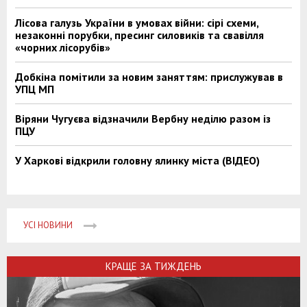
Лісова галузь України в умовах війни: сірі схеми,
незаконні порубки, пресинг силовиків та свавілля
«чорних лісорубів»
Добкіна помітили за новим заняттям: прислужував в
УПЦ МП
Віряни Чугуєва відзначили Вербну неділю разом із
ПЦУ
У Харкові відкрили головну ялинку міста (ВІДЕО)
УСІ НОВИНИ
КРАЩЕ ЗА ТИЖДЕНЬ