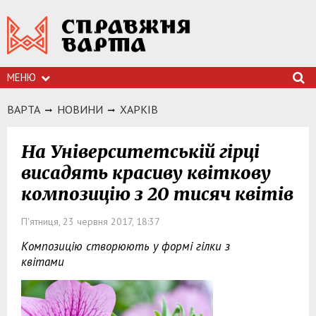
МЕНЮ
ВАРТА
НОВИНИ
ХАРКIВ
На Університетській гірці
висадять красиву квіткову
композицію з 20 тисяч квітів
П'ятниця, 23 червня 2017, 18:37
Композицію створюють у формі гілки з
квітами