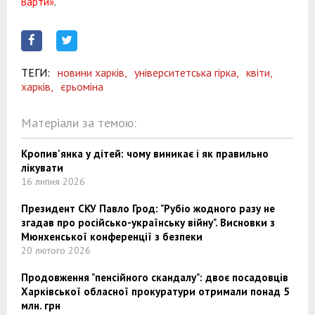
Варти»
.
ТЕГИ:
новини харків,
університетська гірка,
квіти,
харків,
єрьоміна
Матеріали за темою:
Кропив'янка у дітей: чому виникає і як правильно
лікувати
16 липня 2026
Президент СКУ Павло Грод: "Рубіо жодного разу не
згадав про російсько-українську війну". Висновки з
Мюнхенської конференції з безпеки
20 лютого 2026
Продовження "пенсійного скандалу": двоє посадовців
Харківської обласної прокуратури отримали понад 5
млн. грн