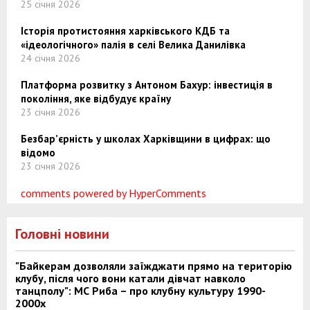
25 січня 2026
Історія протистояння харківського КДБ та
«ідеологічного» палія в селі Велика Данилівка
24 січня 2026
Платформа розвитку з Антоном Бахур: інвестиція в
покоління, яке відбудує країну
23 січня 2026
Безбар’єрність у школах Харківщини в цифрах: що
відомо
23 січня 2026
comments powered by HyperComments
Головні новини
"Байкерам дозволяли заїжджати прямо на територію
клубу, після чого вони катали дівчат навколо
танцполу": МС Риба – про клубну культуру 1990-
2000х