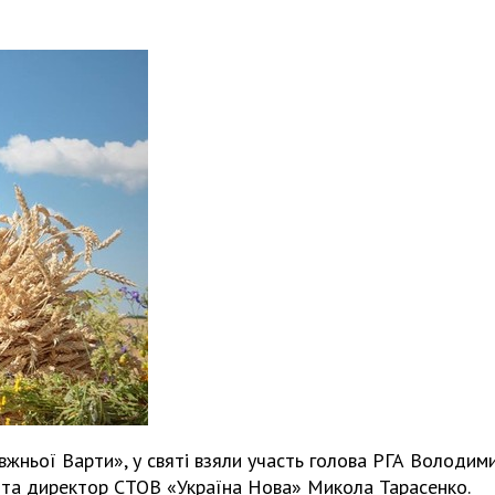
вжньої Варти», у святі взяли участь голова РГА Володим
 та директор СТОВ «Україна Нова» Микола Тарасенко.