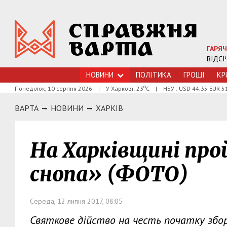
ГАРЯЧ
ВІДСІ
НОВИНИ
ПОЛІТИКА
ГРОШI
КР
о
Понеділок, 10 серпня 2026
|
У Харкові: 23
С
|
НБУ : USD 44.35 EUR 5
ВАРТА
НОВИНИ
ХАРКIВ
На Харківщині пр
снопа» (ФОТО)
Середа, 12 липня 2017, 08:05
Святкове дійство на честь початку збо