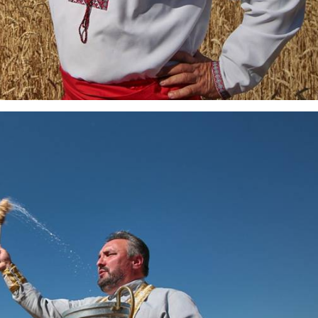
Харковом ширяться добрі вчи