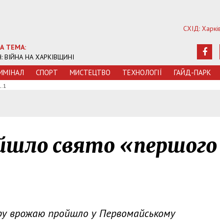
СХІД: Харкі
А ТЕМА:
Ч: ВІЙНА НА ХАРКІВЩИНІ
ИМIНАЛ
СПОРТ
МИСТЕЦТВО
ТЕХНОЛОГIЇ
ГАЙД-ПАРК
1.1
ойшло свято «першого
ру врожаю пройшло у Первомайському