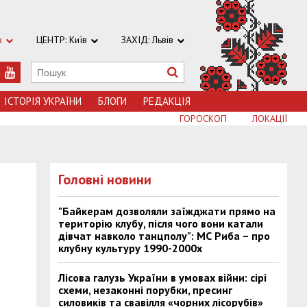
в
ЦЕНТР: Київ
ЗАХІД: Львів
ІСТОРІЯ УКРАЇНИ
БЛОГИ
РЕДАКЦІЯ
ГОРОСКОП
ЛОКАЦІЇ
Головні новини
"Байкерам дозволяли заїжджати прямо на
територію клубу, після чого вони катали
дівчат навколо танцполу": МС Риба – про
клубну культуру 1990-2000х
Лісова галузь України в умовах війни: сірі
схеми, незаконні порубки, пресинг
силовиків та свавілля «чорних лісорубів»