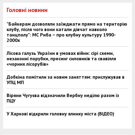
Головні новини
"Байкерам дозволяли заїжджати прямо на територію
клубу, після чого вони катали дівчат навколо
танцполу": МС Риба – про клубну культуру 1990-
2000х
Лісова галузь України в умовах війни: сірі схеми,
незаконні порубки, пресинг силовиків та свавілля
«чорних лісорубів»
Добкіна помітили за новим заняттям: прислужував в
УПЦ МП
Віряни Чугуєва відзначили Вербну неділю разом із
ПЦУ
У Харкові відкрили головну ялинку міста (ВІДЕО)