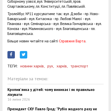
Соборному узвозі, вул. Університетській, пров.
Спартаківському, пл. Конституції, пл. Павлівській.
Тролейбус №11 курсуватиме так: вул. Дзюби - пр. Ново-
Баварський - вул. Китаєнка - пр. Любові Малої - вул.
Планова - вул. Семінарська - вул. Велика Гончарівська - вул.
Конєва - вул. Малиновського - вул. Благовіщенська - пл.
Благовіщенська.
Більше новин читайте на сайті
Справжня Варта
.
ТЕГИ:
новини харків,
рух,
харків,
транспорт
Матеріали за темою:
Кропив'янка у дітей: чому виникає і як правильно
лікувати
16 липня 2026
Президент СКУ Павло Грод: "Рубіо жодного разу не