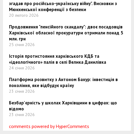
згадав про російсько-українську війну". Висновки з
Мюнхенської конференції з безпеки
20 лютого 2026
Продовження "пенсійного скандалу": двоє посадовців
Харківської обласної прокуратури отримали понад 5
млн. грн
25 січня 2026
Історія протистояння харківського КДБ та
«ідеологічного» палія в селі Велика Данилівка
24 січня 2026
Платформа розвитку з Антоном Бахур: інвестиція в
покоління, яке відбудує країну
23 січня 2026
Безбар’єрність у школах Харківщини в цифрах: що
відомо
23 січня 2026
comments powered by HyperComments