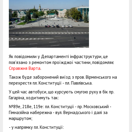
Як повідомили у Департаменті інфраструктури, це
пов'язано з ремонтом проїжджої частини, повідомляє
Справжня Варта
.
Також буде заборонений виїзд з пров. Вірменського на
перехрестя пл. Конституції - пл. Павлівська.
У цей час автобуси, що курсують смугою руху в бік пр.
Гагаріна, ходитимуть так:
№89е, 218е, 119е: пл. Конституції - пр. Московський -
Гімназійна набережна - вул. Вернадського і далі за
маршрутом;
- у напрямку пл. Конституції: