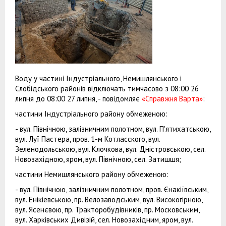
Воду у частині Індустріального, Немишлянського і
Слобідського районів відключать тимчасово з 08:00 26
липня до 08:00 27 липня, - повідомляє
«Справжня Варта»
:
частини Індустріального району обмеженою:
- вул. Північною, залізничним полотном, вул. П'ятихатською,
вул. Луї Пастера, пров. 1-м Котласского, вул.
Зеленодольською, вул. Клочкова, вул. Дністровською, сел.
Новозахідною, яром, вул. Північною, сел. Затишшя;
частини Немишлянського району обмеженою:
- вул. Північною, залізничним полотном, пров. Єнакіївським,
вул. Енікіевською, пр. Велозаводським, вул. Високогірною,
вул. Ясенєвою, пр. Тракторобудівників, пр. Московським,
вул. Харківських Дивізій, сел. Новозахідним, яром, вул.