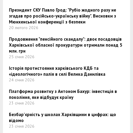
Президент СКУ Павло Грод: "Рубіо жодного разу не
згадав про російсько-українську війну". Висновки з
Мюнхенської конференції з безпеки
20 лютого 2026
Продовження "пенсійного скандалу": двоє посадовців
Харківської обласної прокуратури отримали понад 5
млн. грн
25 січня 2026
Історія протистояння харківського КДБ та
«ідеологічного» палія в селі Велика Данилівка
24 січня 2026
Платформа розвитку з Антоном Бахур: інвестиція в
покоління, яке відбудує країну
23 січня 2026
Безбар’єрність у школах Харківщини в цифрах: що
відомо
23 січня 2026