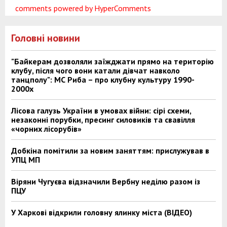
comments powered by HyperComments
Головні новини
"Байкерам дозволяли заїжджати прямо на територію
клубу, після чого вони катали дівчат навколо
танцполу": МС Риба – про клубну культуру 1990-
2000х
Лісова галузь України в умовах війни: сірі схеми,
незаконні порубки, пресинг силовиків та свавілля
«чорних лісорубів»
Добкіна помітили за новим заняттям: прислужував в
УПЦ МП
Віряни Чугуєва відзначили Вербну неділю разом із
ПЦУ
У Харкові відкрили головну ялинку міста (ВІДЕО)