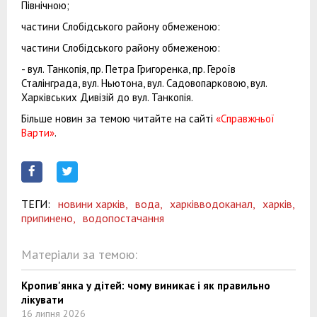
Північною;
частини Слобідського району обмеженою:
частини Слобідського району обмеженою:
- вул. Танкопія, пр. Петра Григоренка, пр. Героїв
Сталінграда, вул. Ньютона, вул. Садовопарковою, вул.
Харківських Дивізій до вул. Танкопія.
Більше новин за темою читайте на сайті
«Справжньої
Варти»
.
ТЕГИ:
новини харків,
вода,
харківводоканал,
харків,
припинено,
водопостачання
Матеріали за темою:
Кропив'янка у дітей: чому виникає і як правильно
лікувати
16 липня 2026