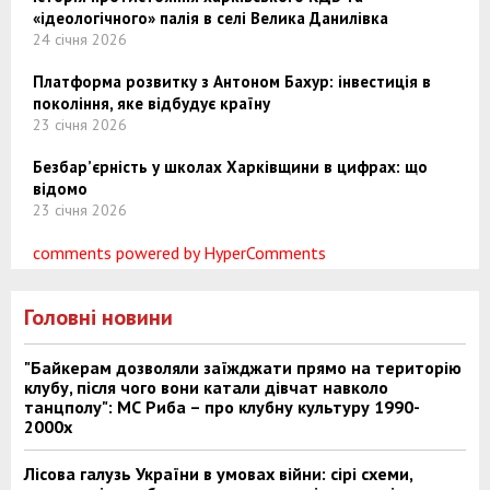
«ідеологічного» палія в селі Велика Данилівка
24 січня 2026
Платформа розвитку з Антоном Бахур: інвестиція в
покоління, яке відбудує країну
23 січня 2026
Безбар’єрність у школах Харківщини в цифрах: що
відомо
23 січня 2026
comments powered by HyperComments
Головні новини
"Байкерам дозволяли заїжджати прямо на територію
клубу, після чого вони катали дівчат навколо
танцполу": МС Риба – про клубну культуру 1990-
2000х
Лісова галузь України в умовах війни: сірі схеми,