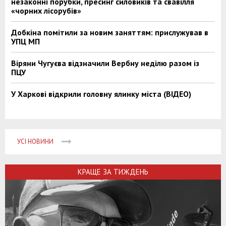
незаконні порубки, пресинг силовиків та свавілля
«чорних лісорубів»
Добкіна помітили за новим заняттям: прислужував в
УПЦ МП
Віряни Чугуєва відзначили Вербну неділю разом із
ПЦУ
У Харкові відкрили головну ялинку міста (ВІДЕО)
УСІ НОВИНИ
КРАЩЕ ЗА ТИЖДЕНЬ