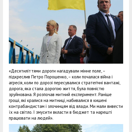
«Десятиліттями дороги нагадували мінне поле, –
підкреслив Петро Порошенко, – коли почалася війна і
агресія, коли по дорозі пересувалися стратегічні вантажі,
дорога, яка стала дорогою життя, була повністю
зруйнована. Я розпочав митний експеримент. Раніше
гроші, які кралися на митниці, набивалися в кишені
контрабандистам і злочинцям від влади. Ми мали вивести
їх на світло. І змусити вкласти в бюджет та нарешті
працювати на людей».