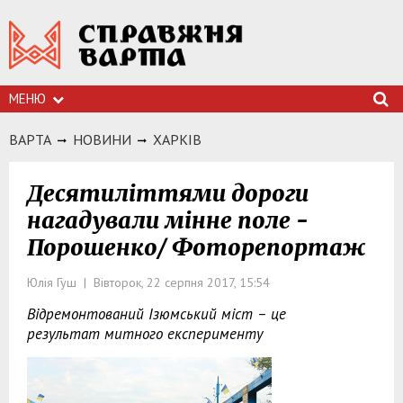
МЕНЮ
ВАРТА
НОВИНИ
ХАРКIВ
Десятиліттями дороги
нагадували мінне поле -
Порошенко/ Фоторепортаж
Юлія Гуш | Вівторок, 22 серпня 2017, 15:54
Відремонтований Ізюмський міст – це
результат митного експерименту