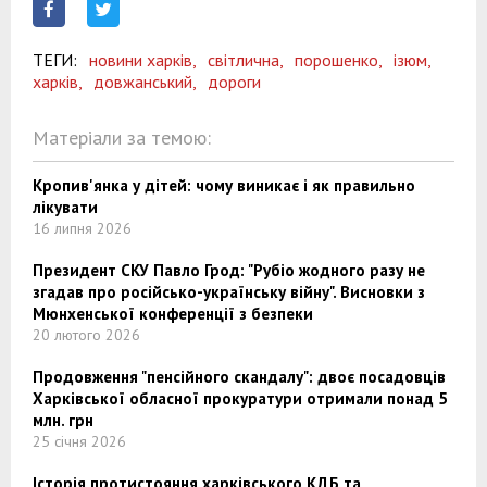
ТЕГИ:
новини харків,
світлична,
порошенко,
ізюм,
харків,
довжанський,
дороги
Матеріали за темою:
Кропив'янка у дітей: чому виникає і як правильно
лікувати
16 липня 2026
Президент СКУ Павло Грод: "Рубіо жодного разу не
згадав про російсько-українську війну". Висновки з
Мюнхенської конференції з безпеки
20 лютого 2026
Продовження "пенсійного скандалу": двоє посадовців
Харківської обласної прокуратури отримали понад 5
млн. грн
25 січня 2026
Історія протистояння харківського КДБ та