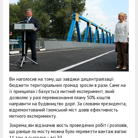
Він наголосив на тому, що завдяки децентралізації
бюджети територіальних громад зросли в рази. Саме на
її принципах і базується митний експеримент, який
дозволяє у разі перевиконання плану 50% коштів
направити на будівництво доріг. За словами президента,
відремонтований Ізюмський міст довів ефективність
митного експерименту.
Зокрема, він відзначив якість проведених робіт і розповів,
що раніше по мосту можна було перевезти вантаж вагою
11 тон, а сьогодні – всі 30.