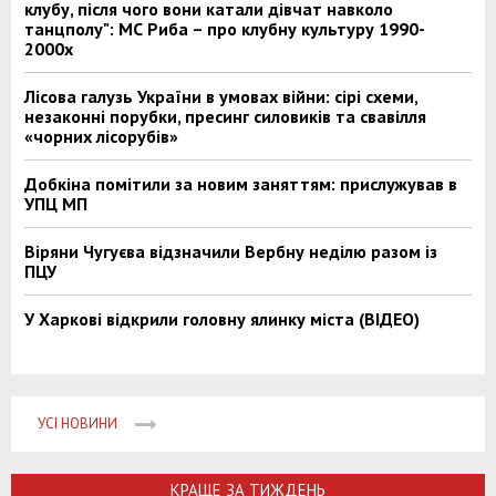
клубу, після чого вони катали дівчат навколо
танцполу": МС Риба – про клубну культуру 1990-
2000х
Лісова галузь України в умовах війни: сірі схеми,
незаконні порубки, пресинг силовиків та свавілля
«чорних лісорубів»
Добкіна помітили за новим заняттям: прислужував в
УПЦ МП
Віряни Чугуєва відзначили Вербну неділю разом із
ПЦУ
У Харкові відкрили головну ялинку міста (ВІДЕО)
УСІ НОВИНИ
КРАЩЕ ЗА ТИЖДЕНЬ