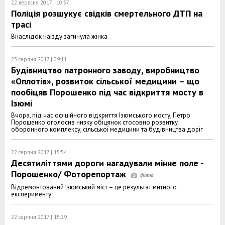
22 вересня 2017 | 10:37
Поліція розшукує свідків смертельного ДТП на
трасі
Внаслідок наїзду загинула жінка
23 серпня 2017 | 09:11
Будівництво патронного заводу, виробництво
«Оплотів», розвиток сільської медицини – що
пообіцяв Порошенко під час відкриття мосту в
Ізюмі
Вчора, під час офіційного відкриття Ізюмського мосту, Петро
Порошенко оголосив низку обіцянок стосовно розвитку
оборонного комплексу, сільської медицини та будівництва доріг
22 серпня 2017 | 15:54
Десятиліттями дороги нагадували мінне поле -
Порошенко/ Фоторепортаж
Відремонтований Ізюмський міст – це результат митного
експерименту
22 серпня 2017 | 15:29