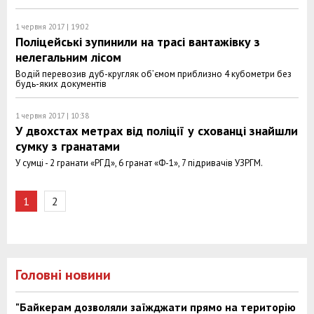
1 червня 2017 | 19:02
Поліцейські зупинили на трасі вантажівку з
нелегальним лісом
Водій перевозив дуб-кругляк об’ємом приблизно 4 кубометри без
будь-яких документів
1 червня 2017 | 10:38
У двохстах метрах від поліції у схованці знайшли
сумку з гранатами
У сумці - 2 гранати «РГД», 6 гранат «Ф-1», 7 підривачів УЗРГМ.
1
2
Головні новини
"Байкерам дозволяли заїжджати прямо на територію