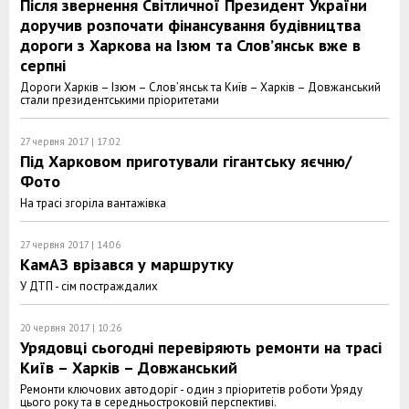
Після звернення Світличної Президент України
доручив розпочати фінансування будівництва
дороги з Харкова на Ізюм та Слов’янськ вже в
серпні
Дороги Харків – Ізюм – Слов’янськ та Київ – Харків – Довжанський
стали президентськими пріоритетами
27 червня 2017 | 17:02
Під Харковом приготували гігантську яєчню/
Фото
На трасі згоріла вантажівка
27 червня 2017 | 14:06
КамАЗ врізався у маршрутку
У ДТП - сім постраждалих
20 червня 2017 | 10:26
Урядовці сьогодні перевіряють ремонти на трасі
Київ – Харків – Довжанський
Ремонти ключових автодоріг - один з пріоритетів роботи Уряду
цього року та в середньостроковій перспективі.