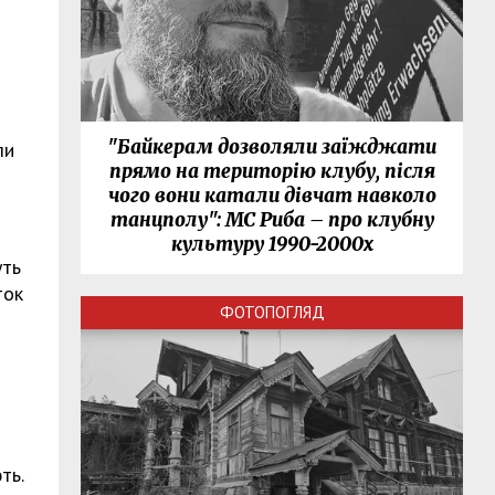
"Байкерам дозволяли заїжджати
ли
прямо на територію клубу, після
чого вони катали дівчат навколо
танцполу": МС Риба – про клубну
культуру 1990-2000х
уть
ток
ФОТОПОГЛЯД
ть.