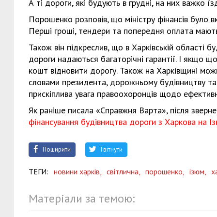
А ті дороги, які будують в грудні, на них важко їз
Порошенко розповів, що міністру фінансів було 
Перші гроші, тендери та попередня оплата мають 
Також він підкреслив, що в Харківській області 
дороги надаються багаторічні гарантії. І якщо що
кошт відновити дорогу. Також на Харківщині мож
словами президента, дорожньому будівництву та
прискіплива увага правоохоронців щодо ефектив
Як раніше писала «Справжня Варта», після зверн
фінансування будівництва дороги з Харкова на Із
Поширити
Твітнути
ТЕГИ:
новини харків,
світлична,
порошенко,
ізюм,
х
Матеріали за темою: