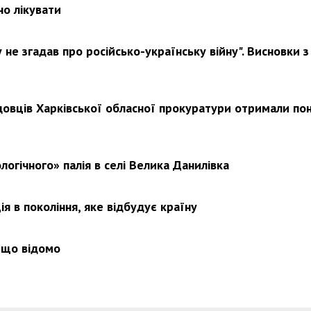
но лікувати
не згадав про російсько-українську війну". Висновки з
довців Харківської обласної прокуратури отримали по
логічного» палія в селі Велика Данилівка
я в покоління, яке відбудує країну
 що відомо