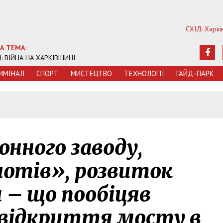
СХІД: Харкі
А ТЕМА:
Ч: ВІЙНА НА ХАРКІВЩИНІ
ИМIНАЛ
СПОРТ
МИСТЕЦТВО
ТЕХНОЛОГIЇ
ГАЙД-ПАРК
нного заводу,
отів», розвиток
и – що пообіцяв
 відкриття мосту в