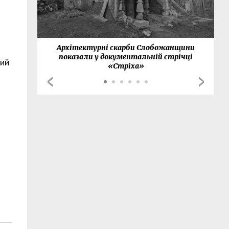
нки
Архітектурні скарби Слобожанщини
показали у документальній стрічці
ний
«Стріха»