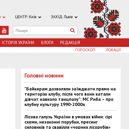
в
ЦЕНТР: Київ
ЗАХІД: Львів
ІСТОРІЯ УКРАЇНИ
БЛОГИ
РЕДАКЦІЯ
ГОРОСКОП
ЛОКАЦІЇ
Головні новини
"Байкерам дозволяли заїжджати прямо на
територію клубу, після чого вони катали
дівчат навколо танцполу": МС Риба – про
клубну культуру 1990-2000х
Лісова галузь України в умовах війни: сірі
схеми, незаконні порубки, пресинг
силовиків та свавілля «чорних лісорубів»