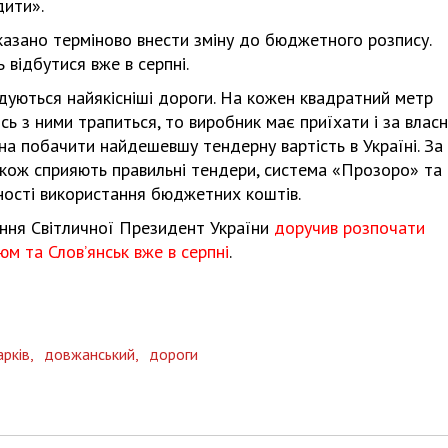
дити».
вказано терміново внести зміну до бюджетного розпису.
відбутися вже в серпні.
Харковом ширяться добрі вчи
будуються найякісніші дороги. На кожен квадратний метр
сь з ними трапиться, то виробник має приїхати і за влас
на побачити найдешевшу тендерну вартість в Україні. За
кож сприяють правильні тендери, система «Прозоро» та
ності використання бюджетних коштів.
ення Світличної Президент України
доручив розпочати
юм та Слов’янськ вже в серпні
.
арків,
довжанський,
дороги