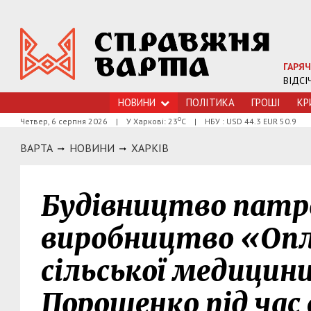
ГАРЯЧ
ВІДСІ
НОВИНИ
ПОЛІТИКА
ГРОШI
КР
о
Четвер, 6 серпня 2026
|
У Харкові: 23
С
|
НБУ : USD 44.3 EUR 50.9
ВАРТА
НОВИНИ
ХАРКIВ
Будівництво патро
виробництво «Опл
сільської медицин
Порошенко під час