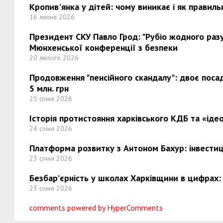
Кропив'янка у дітей: чому виникає і як правиль
16 липня 2026
Президент СКУ Павло Грод: "Рубіо жодного разу 
Мюнхенської конференції з безпеки
20 лютого 2026
Продовження "пенсійного скандалу": двоє поса
5 млн. грн
25 січня 2026
Історія протистояння харківського КДБ та «ідео
24 січня 2026
Платформа розвитку з Антоном Бахур: інвестиці
23 січня 2026
Безбар’єрність у школах Харківщини в цифрах:
23 січня 2026
comments powered by HyperComments