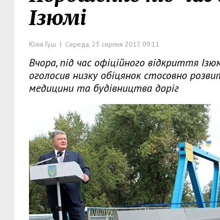
Ізюмі
Юлія Гуш | Середа, 23 серпня 2017, 09:11
Вчора, під час офіційного відкриття Із
оголосив низку обіцянок стосовно розвит
медицини та будівництва доріг