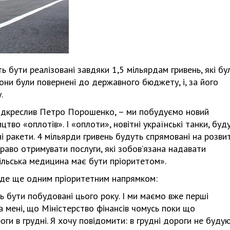
ь бути реалізовані завдяки 1,5 мільярдам гривень, які бу
Вони були повернені до державного бюджету, і, за його
.
підкреслив Петро Порошенко, – ми побудуємо новий
тво «оплотів». І «оплоти», новітні українські танки, буд
 ракети. 4 мільярди гривень будуть спрямовані на розви
раво отримувати послуги, які зобов’язана надавати
сільська медицина має бути пріоритетом».
уде ще одним пріоритетним напрямком:
ь бути побудовані цього року. І ми маємо вже перші
ла мені, що Міністерство фінансів чомусь поки що
и в грудні. Я хочу повідомити: в грудні дороги не будую