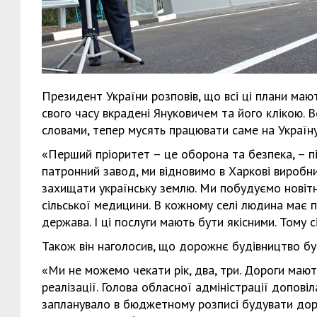
Президент України розповів, що всі ці плани мают
свого часу вкрадені Януковичем та його клікою. 
словами, тепер мусять працювати саме на Україну
«Перший пріоритет – це оборона та безпека, – 
патронний завод, ми відновимо в Харкові виробниц
захищати українську землю. Ми побудуємо новітні
сільської медицини. В кожному селі людина має п
держава. І ці послуги мають бути якісними. Тому 
Також він наголосив, що дорожнє будівництво б
«Ми не можемо чекати рік, два, три. Дороги мают
реалізації. Голова обласної адміністрації допові
запланувало в бюджетному розписі будувати дорог