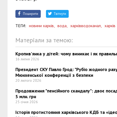
Поширити
Твітнути
ТЕГИ:
новини харків,
вода,
харківводоканал,
харків
Матеріали за темою:
Кропив'янка у дітей: чому виникає і як правиль
16 липня 2026
Президент СКУ Павло Грод: "Рубіо жодного разу 
Мюнхенської конференції з безпеки
20 лютого 2026
Продовження "пенсійного скандалу": двоє поса
5 млн. грн
25 січня 2026
Історія протистояння харківського КДБ та «ідео