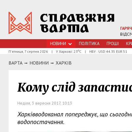
ГАРЯЧ
ВІДСІ
НОВИНИ
ПОЛІТИКА
ГРОШI
КР
о
П'ятниця, 7 серпня 2026
|
У Харкові: 23
С
|
НБУ : USD 44.35 EUR 51
ВАРТА
НОВИНИ
ХАРКIВ
Кому слід запасти
Неділя, 3 вересня 2017, 10:13
Харківводоканал попереджує, що сьогодні
водопостачання.