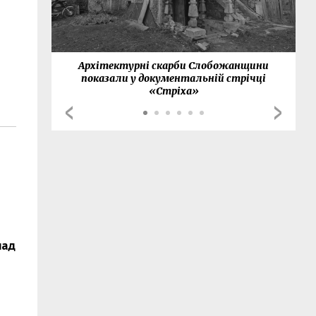
нки
Архітектурні скарби Слобожанщини
показали у документальній стрічці
«Стріха»
над