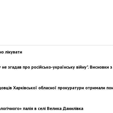
Харковом ширяться добрі вчи
но лікувати
не згадав про російсько-українську війну". Висновки з
довців Харківської обласної прокуратури отримали по
логічного» палія в селі Велика Данилівка