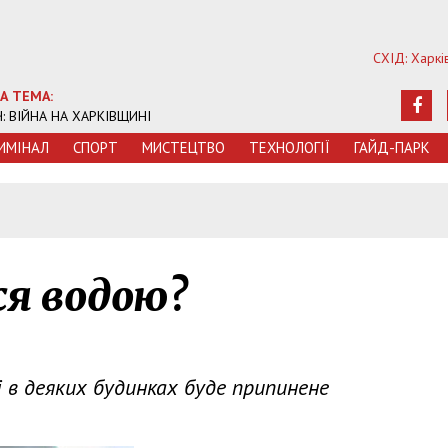
СХІД: Харкі
А ТЕМА:
Ч: ВІЙНА НА ХАРКІВЩИНІ
ИМIНАЛ
СПОРТ
МИСТЕЦТВО
ТЕХНОЛОГIЇ
ГАЙД-ПАРК
ся водою?
 в деяких будинках буде припинене