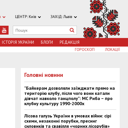
в
ЦЕНТР: Київ
ЗАХІД: Львів
ІСТОРІЯ УКРАЇНИ
БЛОГИ
РЕДАКЦІЯ
ГОРОСКОП
ЛОКАЦІЇ
Головні новини
"Байкерам дозволяли заїжджати прямо на
територію клубу, після чого вони катали
дівчат навколо танцполу": МС Риба – про
клубну культуру 1990-2000х
Лісова галузь України в умовах війни: сірі
схеми, незаконні порубки, пресинг
силовиків та свавілля «чорних лісорубів»