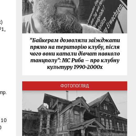
к)
№1,
"Байкерам дозволяли заїжджати
прямо на територію клубу, після
чого вони катали дівчат навколо
танцполу": МС Риба – про клубну
культуру 1990-2000х
ФОТОПОГЛЯД
пр.
 10
0