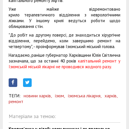
капітального ремонту ліфтів.
Уже майже відремонтовано
крило терапевтичного відділення з неврологічними
ліжками. У іншому крилі ведуться роботи щодо
облицювання стін.
"До робіт на другому поверсі, де знаходиться хірургічне
відділення, перейдемо, коли завершимо ремонт на
четвертому", - проінформував Ізюмський міський голова.
Нагадаємо, раніше губернатор Харківщини Юлія Світлична
зазначала, що за останні 40 років
капітальний ремонт у
Ізюмській міській лікарні не проводився жодного разу.
ТЕГИ:
новини харків,
ізюм,
ізюмська лікарня,
харків,
ремонт
Матеріали за темою:
Кропив'янка у дітей: чому виникає і як правильно