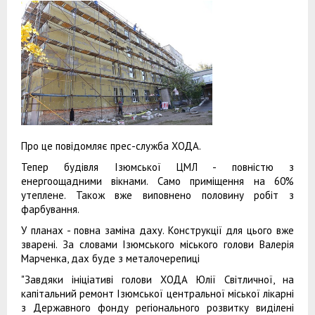
Про це повідомляє прес-служба ХОДА.
Тепер будівля Ізюмської ЦМЛ - повністю з
енергоощадними вікнами. Само приміщення на 60%
утеплене. Також вже виповнено половину робіт з
фарбування.
У планах - повна заміна даху. Конструкції для цього вже
зварені. За словами Ізюмського міського голови Валерія
Марченка, дах буде з металочерепиці
"Завдяки ініціативі голови ХОДА Юлії Світличної, на
капітальний ремонт Ізюмської центральної міської лікарні
з Державного фонду регіонального розвитку виділені