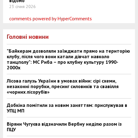
відомо
23 січня 2026
comments powered by HyperComments
Головні новини
"Байкерам дозволяли заїжджати прямо на територію
клубу, після чого вони катали дівчат навколо
танцполу": МС Риба – про клубну культуру 1990-
2000х
Лісова галузь України в умовах війни: сірі схеми,
незаконні порубки, пресинг силовиків та свавілля
«чорних лісорубів»
Добкіна помітили за новим заняттям: прислужував в
УПЦ МП
Віряни Чугуєва відзначили Вербну неділю разом із
ПЦУ