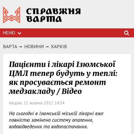
МЕНЮ
ВАРТА
НОВИНИ
ХАРКIВ
Пацієнти і лікарі Ізюмської
ЦМЛ тепер будуть у теплі:
як просувається ремонт
медзакладу / Відео
Неділя, 22 жовтня 2017, 14:34
На сьогодні в Ізюмській міській лікарні вже
повністю замінено систему опалення,
водовідведення та водопостачання.