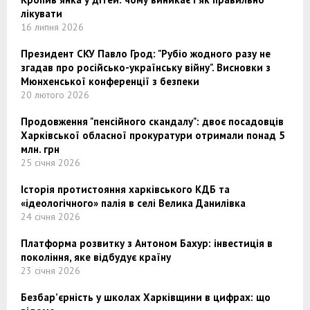
лікувати
16 липня 2026
Президент СКУ Павло Грод: "Рубіо жодного разу не
згадав про російсько-українську війну". Висновки з
Мюнхенської конференції з безпеки
20 лютого 2026
Продовження "пенсійного скандалу": двоє посадовців
Харківської обласної прокуратури отримали понад 5
млн. грн
25 січня 2026
Історія протистояння харківського КДБ та
«ідеологічного» палія в селі Велика Данилівка
24 січня 2026
Платформа розвитку з Антоном Бахур: інвестиція в
покоління, яке відбудує країну
23 січня 2026
Безбар’єрність у школах Харківщини в цифрах: що