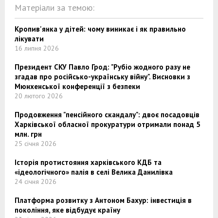
Матеріали за темою:
Кропив'янка у дітей: чому виникає і як правильно
лікувати
16 липня 2026
Президент СКУ Павло Грод: "Рубіо жодного разу не
згадав про російсько-українську війну". Висновки з
Мюнхенської конференції з безпеки
20 лютого 2026
Продовження "пенсійного скандалу": двоє посадовців
Харківської обласної прокуратури отримали понад 5
млн. грн
25 січня 2026
Історія протистояння харківського КДБ та
«ідеологічного» палія в селі Велика Данилівка
24 січня 2026
Платформа розвитку з Антоном Бахур: інвестиція в
покоління, яке відбудує країну