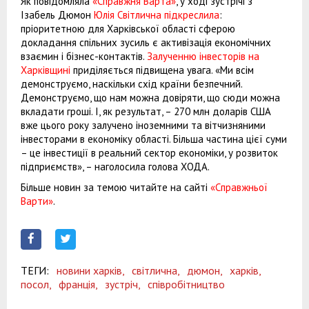
Як повідомляла
«Справжня Варта»
, у ході зустрічі з
Ізабель Дюмон
Юлія Світлична підкреслила
:
пріоритетною для Харківської області сферою
докладання спільних зусиль є активізація економічних
взаємин і бізнес-контактів.
Залученню інвесторів на
Харківщині
приділяється підвищена увага. «Ми всім
демонструємо, наскільки схід країни безпечний.
Демонструємо, що нам можна довіряти, що сюди можна
вкладати гроші. І, як результат, – 270 млн доларів США
вже цього року залучено іноземними та вітчизняними
інвесторами в економіку області. Більша частина цієї суми
– це інвестиції в реальний сектор економіки, у розвиток
підприємств», – наголосила голова ХОДА.
Більше новин за темою читайте на сайті
«Справжньої
Варти»
.
ТЕГИ:
новини харків,
світлична,
дюмон,
харків,
посол,
франція,
зустріч,
співробітництво