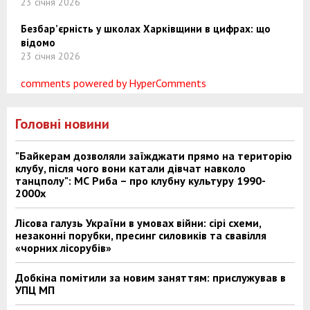
23 січня 2026
Безбар’єрність у школах Харківщини в цифрах: що
відомо
23 січня 2026
comments powered by HyperComments
Головні новини
"Байкерам дозволяли заїжджати прямо на територію
клубу, після чого вони катали дівчат навколо
танцполу": МС Риба – про клубну культуру 1990-
2000х
Лісова галузь України в умовах війни: сірі схеми,
незаконні порубки, пресинг силовиків та свавілля
«чорних лісорубів»
Добкіна помітили за новим заняттям: прислужував в
УПЦ МП