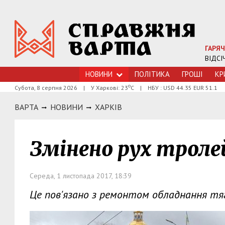
ГАРЯЧ
ВІДСІ
НОВИНИ
ПОЛІТИКА
ГРОШI
КР
о
Субота, 8 серпня 2026
|
У Харкові: 23
С
|
НБУ : USD 44.35 EUR 51.1
ВАРТА
НОВИНИ
ХАРКIВ
Змінено рух троле
Середа, 1 листопада 2017, 18:39
Це пов'язано з ремонтом обладнання тяг