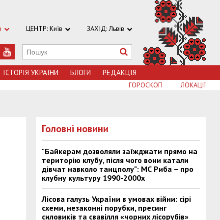
в
ЦЕНТР: Київ
ЗАХІД: Львів
ІСТОРІЯ УКРАЇНИ
БЛОГИ
РЕДАКЦІЯ
ГОРОСКОП
ЛОКАЦІЇ
Головні новини
"Байкерам дозволяли заїжджати прямо на
територію клубу, після чого вони катали
дівчат навколо танцполу": МС Риба – про
клубну культуру 1990-2000х
Лісова галузь України в умовах війни: сірі
схеми, незаконні порубки, пресинг
силовиків та свавілля «чорних лісорубів»