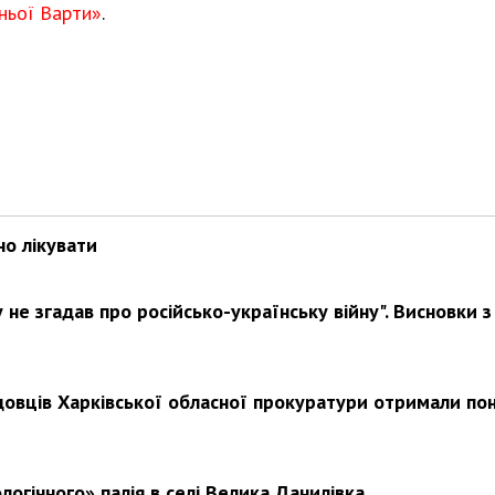
ньої Варти»
.
но лікувати
не згадав про російсько-українську війну". Висновки з
довців Харківської обласної прокуратури отримали по
логічного» палія в селі Велика Данилівка