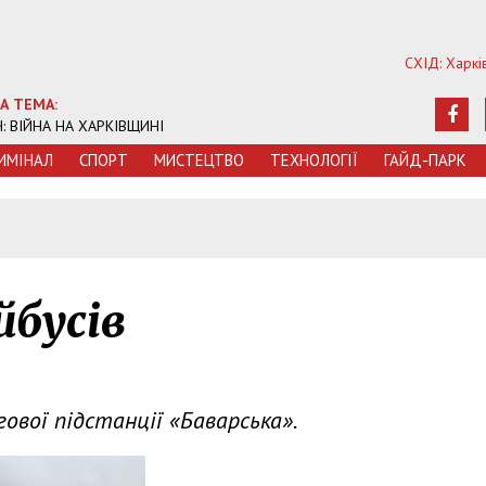
СХІД: Харкі
А ТЕМА:
Ч: ВІЙНА НА ХАРКІВЩИНІ
ИМIНАЛ
СПОРТ
МИСТЕЦТВО
ТЕХНОЛОГIЇ
ГАЙД-ПАРК
йбусів
ової підстанції «Баварська».