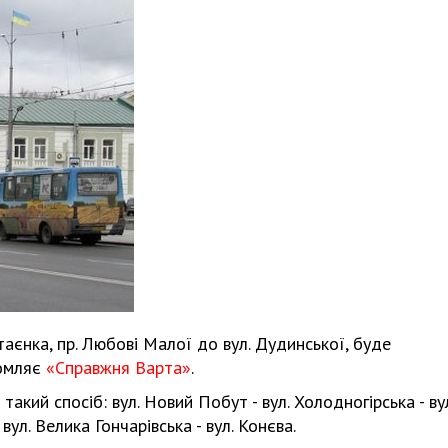
таєнка, пр. Любові Малої до вул. Дудинської, буде
домляє
«Справжня Варта»
.
акий спосіб: вул. Новий Побут - вул. Холодногірська - ву
вул. Велика Гончарівська - вул. Конєва.