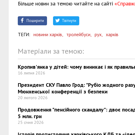
Більше новин за темою читайте на сайті
«Справж
Поширити
Твітнути
ТЕГИ:
новини харків,
тролейбуси,
рух,
харків
Матеріали за темою:
Кропив'янка у дітей: чому виникає і як правиль
16 липня 2026
Президент СКУ Павло Грод: "Рубіо жодного разу 
Мюнхенської конференції з безпеки
20 лютого 2026
Продовження "пенсійного скандалу": двоє поса
5 млн. грн
25 січня 2026
Історія протистояння харківського КДБ та «ідео