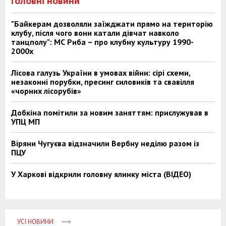
Головні новини
"Байкерам дозволяли заїжджати прямо на територію
клубу, після чого вони катали дівчат навколо
танцполу": МС Риба – про клубну культуру 1990-
2000х
Лісова галузь України в умовах війни: сірі схеми,
незаконні порубки, пресинг силовиків та свавілля
«чорних лісорубів»
Добкіна помітили за новим заняттям: прислужував в
УПЦ МП
Віряни Чугуєва відзначили Вербну неділю разом із
ПЦУ
У Харкові відкрили головну ялинку міста (ВІДЕО)
УСІ НОВИНИ