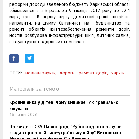
реформи доходи зведеного бюджету Харківської області
збільшилися в 2,5 раза. За 9 місяців 2017 року це 22,4
млрд грн. В першу чергу додаткові гроші потрібно
направити, на думку Світличної, на будівництво та
ремонт об’єктів життєзабезпечення, ремонти доріг,
мостів, розбудова інфраструктури: шкіл, дитячих садків,
фізкультурно-оздоровчих комплексів.
ТЕГИ:
новини харків,
дороги,
ремонт доріг,
харків
Матеріали за темою:
Кропив'янка у дітей: чому виникає і як правильно
лікувати
16 липня 2026
Президент СКУ Павло Грод: "Рубіо жодного разу не
згадав про російсько-українську війну". Висновки з
Мюнхенської конференції з безпеки