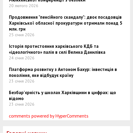
20 лютого 2026
Продовження "пенсійного скандалу": двоє посадовців
Харківської обласної прокуратури отримали понад 5
млн. грн
25 січня 2026
Історія протистояння харківського КДБ та
«ідеологічного» палія в селі Велика Данилівка
24 січня 2026
Платформа розвитку з Антоном Бахур: інвестиція в
покоління, яке відбудує країну
23 січня 2026
Безбар’єрність у школах Харківщини в цифрах: що
відомо
23 січня 2026
comments powered by HyperComments