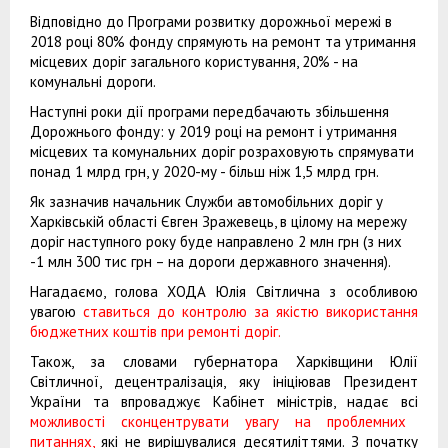
Відповідно до Програми розвитку дорожньої мережі в
2018 році 80% фонду спрямують на ремонт та утримання
місцевих доріг загального користування, 20% - на
комунальні дороги.
Наступні роки дії програми передбачають збільшення
Дорожнього фонду: у 2019 році на ремонт і утримання
місцевих та комунальних доріг розраховують спрямувати
понад 1 млрд грн, у 2020-му - більш ніж 1,5 млрд грн.
Як зазначив начальник Служби автомобільних доріг у
Харківській області Євген Зражевець, в цілому на мережу
доріг наступного року буде направлено 2 млн грн (з них
-1 млн 300 тис грн – на дороги державного значення).
Нагадаємо, голова ХОДА Юлія Світлична з особливою
увагою
ставиться до контролю за якістю використання
бюджетних коштів при ремонті доріг.
Також, за словами губернатора Харківщини Юлії
Світличної, децентралізація, яку ініціював Президент
України та впроваджує Кабінет міністрів, надає всі
можливості сконцентрувати увагу на проблемних
питаннях,
які не вирішувалися десятиліттями. З початку