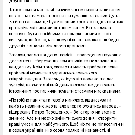
Другої світової.
Також комісія має найближчим часом вирішити питання
щодо знаття мораторію на ексгумацію, зазначив Дуда.
За його словами, це буде перший крок до подолання тих
протирічь, які виникли останнім часом. Він закликав
політиків бути спокійними та поміркованими в своїх
виступах, щоб в подальшому ніщо не заважало побудові
дружніх відносин між двома країнами.
Загалом, завдання даної комісії – проведення наукових
досліджень, збереження пам’ятників та недопущення
вандалізму. Крім того, експерти мають прибрати певні
проблемні моменти з українсько-польського
співробітництва. Загалом, як було відзначено під час
зустрічі, на сьогоднішній день важливо не дозволити
історичним протиріччям псувати стосунки між країнами.
«Потрібно пам’ятати героїв минулого, вшановувати
пам’ять невинних жертв, але вперто рухатись вперед, –
підкреслив Петро Порошенко, – бо історію ми вже не
змінимо. Але ми маємо змінити сьогодення і створити
кращі умови для майбутнього. Щоб ніхто не міг вселити ні
в серця українців, ні в серця поляків ні ненависті, ні