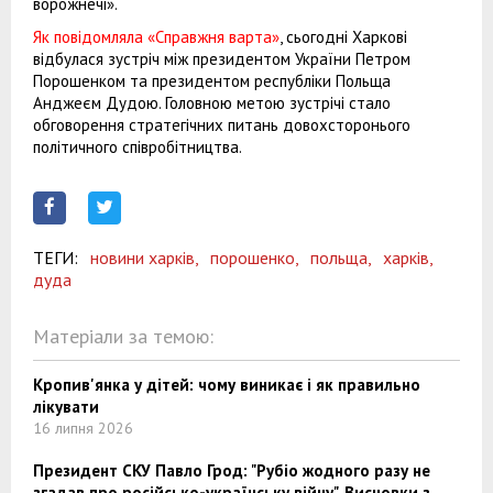
ворожнечі».
Як повідомляла «Справжня варта»
, сьогодні Харкові
відбулася зустріч між президентом України Петром
Порошенком та президентом республіки Польща
Анджеєм Дудою. Головною метою зустрічі стало
обговорення стратегічних питань довохсторонього
політичного співробітництва.
ТЕГИ:
новини харків,
порошенко,
польща,
харків,
дуда
Матеріали за темою:
Кропив'янка у дітей: чому виникає і як правильно
лікувати
16 липня 2026
Президент СКУ Павло Грод: "Рубіо жодного разу не
згадав про російсько-українську війну". Висновки з