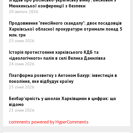
Мюнхенської конференції з безпеки
20 лютого 2026
Продовження "пенсійного скандалу": двоє посадовців
Харківської обласної прокуратури отримали понад 5
млн. грн
25 січня 2026
Історія протистояння харківського КДБ та
«ідеологічного» палія в селі Велика Данилівка
24 січня 2026
Платформа розвитку з Антоном Бахур: інвестиція в
покоління, яке відбудує країну
23 січня 2026
Безбар’єрність у школах Харківщини в цифрах: що
відомо
23 січня 2026
comments powered by HyperComments