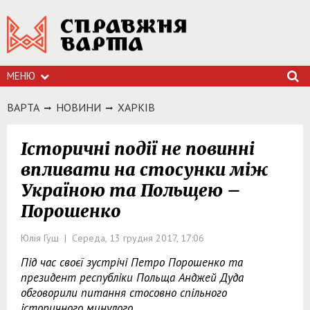
МЕНЮ
ВАРТА
НОВИНИ
ХАРКIВ
Історичні події не повинні
впливати на стосунки між
Україною та Польщею –
Порошенко
Юлія Гуш | Середа, 13 грудня 2017, 17:06
Під час своєї зустрічі Петро Порошенко та
президент республіки Польща Анджей Дуда
обговорили питання стосовно спільного
історичного минулого.