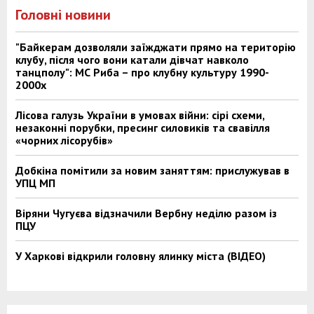
Головні новини
"Байкерам дозволяли заїжджати прямо на територію
клубу, після чого вони катали дівчат навколо
танцполу": МС Риба – про клубну культуру 1990-
2000х
Лісова галузь України в умовах війни: сірі схеми,
незаконні порубки, пресинг силовиків та свавілля
«чорних лісорубів»
Добкіна помітили за новим заняттям: прислужував в
УПЦ МП
Віряни Чугуєва відзначили Вербну неділю разом із
ПЦУ
У Харкові відкрили головну ялинку міста (ВІДЕО)