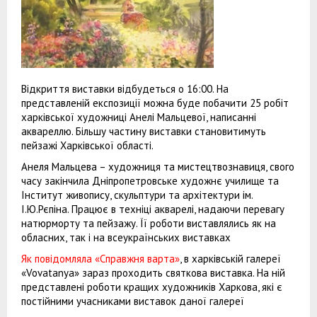
Відкриття виставки відбудеться о 16:00. На
представленій експозиції можна буде побачити 25 робіт
харківської художниці Анелі Мальцевої, написанні
аквареллю. Більшу частину виставки становитимуть
пейзажі Харківської області.
Анеля Мальцева – художниця та мистецтвознавиця, свого
часу закінчила Дніпропетровське художнє училище та
Інститут живопису, скульптури та архітектури ім.
І.Ю.Рєпіна. Працює в техніці акварелі, надаючи перевагу
натюрморту та пейзажу. Її роботи виставлялись як на
обласних, так і на всеукраїнських виставках
Як повідомляла «Справжня варта»
, в харківській галереї
«Vovatanya» зараз проходить святкова виставка. На ній
представлені роботи кращих художників Харкова, які є
постійними учасниками виставок даної галереї