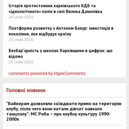
Історія протистояння харківського КДБ та
«ідеологічного» палія в селі Велика Данилівка
24 січня 2026
Платформа розвитку з Антоном Бахур: інвестиція в
покоління, яке відбудує країну
23 січня 2026
Безбар’єрність у школах Харківщини в цифрах: що
відомо
23 січня 2026
comments powered by HyperComments
Головні новини
"Байкерам дозволяли заїжджати прямо на територію
клубу, після чого вони катали дівчат навколо
танцполу": МС Риба – про клубну культуру 1990-
2000х