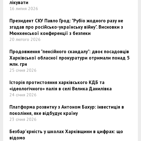
лікувати
16 липня 2026
Президент СКУ Павло Грод: "Рубіо жодного разу не
згадав про російсько-українську війну". Висновки з
Мюнхенської конференції з безпеки
20 лютого 2026
Продовження "пенсійного скандалу": двоє посадовців
Харківської обласної прокуратури отримали понад 5
млн. грн
25 січня 2026
Історія протистояння харківського КДБ та
«ідеологічного» палія в селі Велика Данилівка
24 січня 2026
Платформа розвитку з Антоном Бахур: інвестиція в
покоління, яке відбудує країну
23 січня 2026
Безбар’єрність у школах Харківщини в цифрах: що
відомо