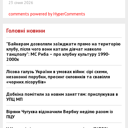
23 січня 2026
comments powered by HyperComments
Головні новини
"Байкерам дозволяли заїжджати прямо на територію
клубу, після чого вони катали дівчат навколо
танцполу": МС Риба – про клубну культуру 1990-
2000х
Лісова галузь України в умовах війни: сірі схеми,
незаконні порубки, пресинг силовиків та свавілля
«чорних лісорубів»
Добкіна помітили за новим заняттям: прислужував в
УПЦ МП
Віряни Чугуєва відзначили Вербну неділю разом із
ПЦУ