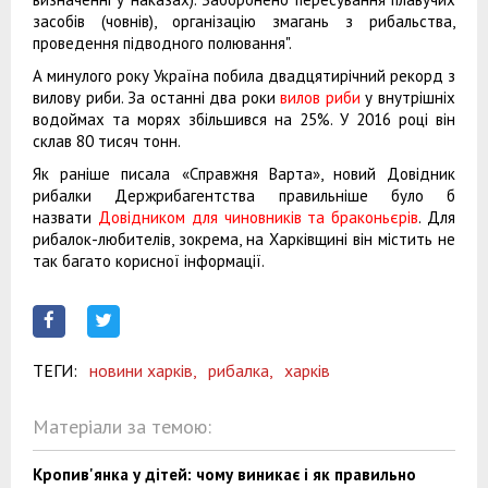
засобів (човнів), організацію змагань з рибальства,
проведення підводного полювання".
А минулого року Україна побила двадцятирічний рекорд з
вилову риби. За останні два роки
вилов риби
у внутрішніх
водоймах та морях збільшився на 25%. У 2016 році він
склав 80 тисяч тонн.
Як раніше писала «Справжня Варта», новий Довідник
рибалки Держрибагентства правильніше було б
назвати
Довідником для чиновників та браконьєрів
. Для
рибалок-любителів, зокрема, на Харківщині він містить не
так багато корисної інформації.
ТЕГИ:
новини харків,
рибалка,
харків
Матеріали за темою:
Кропив'янка у дітей: чому виникає і як правильно