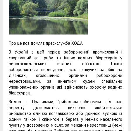
Про це повідомляє прес-служба ХОДА.
В Україні в цей період заборонений промисловий і
спортивний лов риби та інших водних біоресурсів у
рибогосподарських водних об’єктах. Також
забороняється пересування всіх плавучих засобів на
ділянках, оголошених органами рибоохорони
нерестовищами, за винятком суден спеціально
уповноважених органів, які здійснюють охорону водних
біоресурсів.
Згідно з Правилами, "рибалкам-любителям під час
нересту дозволяється виключно любительське
рибальство однією поплавковою або донною вудкою із
одним гачком і спінінгом з берега у межах населеного
пункту у дозволених місцях, за межами нерестовищ (межі
визначенні у наказах). Заборонено пересування плавучих