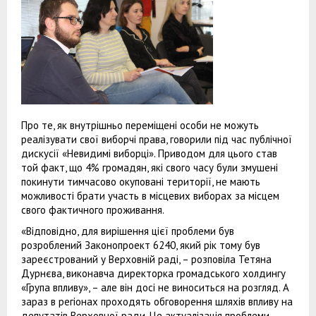
Про те, як внутрішньо переміщені особи не можуть
реалізувати свої виборчі права, говорили під час публічної
дискусії «Невидимі виборці». Приводом для цього став
той факт, що 4% громадян, які свого часу були змушені
покинути тимчасово окуповані території, не мають
можливості брати участь в місцевих виборах за місцем
свого фактичного проживання.
«Відповідно, для вирішення цієї проблеми був
розроблений Законопроект 6240, який рік тому був
зареєстрований у Верховній раді, – розповіла Тетяна
Дурнєва, виконавча директорка громадського холдингу
«Група впливу», – але він досі не виноситься на розгляд. А
зараз в регіонах проходять обговорення шляхів впливу на
депутатів Верховної ради. Це актуалізація проблеми,