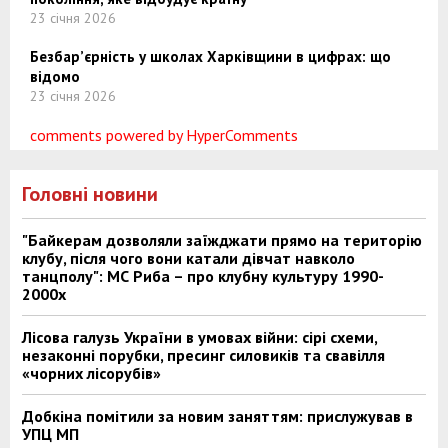
23 січня 2026
Безбар’єрність у школах Харківщини в цифрах: що
відомо
23 січня 2026
comments powered by HyperComments
Головні новини
"Байкерам дозволяли заїжджати прямо на територію
клубу, після чого вони катали дівчат навколо
танцполу": МС Риба – про клубну культуру 1990-
2000х
Лісова галузь України в умовах війни: сірі схеми,
незаконні порубки, пресинг силовиків та свавілля
«чорних лісорубів»
Добкіна помітили за новим заняттям: прислужував в
УПЦ МП