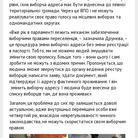
рівні, їхня виборча адреса має бути віднесена до певної
територіальної громади. Через це ВПО і не можуть
реалізувати своє право голосу на місцевих виборах та
одномандатних округах.
«Вже рік в парламенті лежить механізм забезпечення
виборчими правами переселенців, – зазначила Друнєва, –
це процедура зміни виборчої адреси без зміни реєстрації
в паспорті. Тобто, ми не можемо людей змушувати
змінити свою прописку. Більше того – вони цього і самі
зробити не можуть з відомих причин. Пропонується, що
людина зможе звернутися до органу ведення реєстру
виборців, написати заяву, здати документ, який
підтверджує її адресу фактичного проживання. І він
змінить виборчу адресу. І людина буде внесена до
списку виборців там, де вона проживає».
Загалом, ця проблема до сих пір залишається доволі
актуальною, адже внутрішньо переміщені особи вже
четвертий рік, внаслідок неврегульованості чинного
законодавства, не можуть скористатися своїм виборчим
правом.