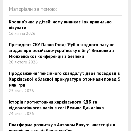
Матеріали за темою:
Кропив'янка у дітей: чому виникає і як правильно
лікувати
16 липня 2026
Президент СКУ Павло Грод: "Рубіо жодного разу не
згадав про російсько-українську війну". Висновки з
Мюнхенської конференції з безпеки
20 лютого 2026
Продовження "пенсійного скандалу": двоє посадовців
Харківської обласної прокуратури отримали понад 5
млн. грн
25 січня 2026
Історія протистояння харківського КДБ та
«ідеологічного» палія в селі Велика Данилівка
24 січня 2026
Платформа розвитку з Антоном Бахур: інвестиція в
покоління, яке відбудує країну