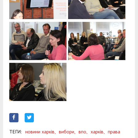
ТЕГИ:
новини харків,
вибори,
впо,
харків,
права