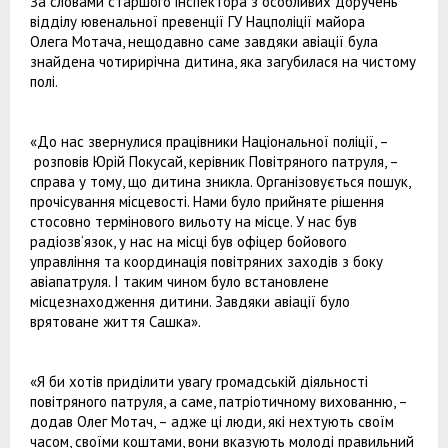
За словами старшого інспектора з особливих доручень
відділу ювенальної превенції ГУ Нацполіції майора
Олега Мотача, нещодавно саме завдяки авіації була
знайдена чотирирічна дитина, яка загубилася на чистому
полі.
«До нас звернулися працівники Національної поліції, –
розповів Юрій Покусай, керівник Повітряного патруля, –
справа у тому, що дитина зникла. Організовується пошук,
прочісування місцевості. Нами було прийняте рішення
стосовно термінового вильоту на місце. У нас був
радіозв‘язок, у нас на місці був офіцер бойового
управління та координація повітряних заходів з боку
авіапатруля. І таким чином було встановлене
місцезнаходження дитини. Завдяки авіації було
врятоване життя Сашка».
«Я би хотів приділити увагу громадській діяльності
повітряного патруля, а саме, патріотичному вихованню, –
додав Олег Мотач, – адже ці люди, які нехтують своїм
часом, своїми коштами, вони вказують молоді правильний