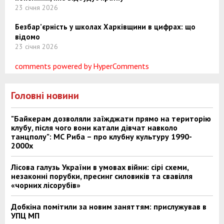
23 січня 2026
Безбар’єрність у школах Харківщини в цифрах: що
відомо
23 січня 2026
comments powered by HyperComments
Головні новини
"Байкерам дозволяли заїжджати прямо на територію
клубу, після чого вони катали дівчат навколо
танцполу": МС Риба – про клубну культуру 1990-
2000х
Лісова галузь України в умовах війни: сірі схеми,
незаконні порубки, пресинг силовиків та свавілля
«чорних лісорубів»
Добкіна помітили за новим заняттям: прислужував в
УПЦ МП