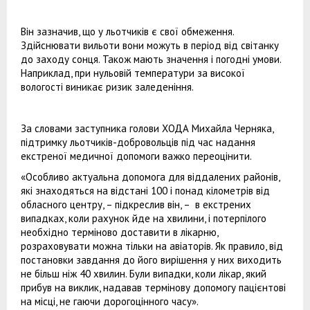
Він зазначив, що у льотчиків є свої обмеження.
Здійснювати вильоти вони можуть в період від світанку
до заходу сонця. Також мають значення і погодні умови.
Наприклад, при нульовій температури за високої
вологості виникає ризик заледеніння.
За словами заступника голови ХОДА Михайла Черняка,
підтримку льотчиків-добровольців під час надання
екстреної медичної допомоги важко переоцінити.
«Особливо актуальна допомога для віддалених районів,
які знаходяться на відстані 100 і понад кілометрів від
обласного центру, – підкреслив він, – в екстрених
випадках, коли рахунок йде на хвилини, і потерпілого
необхідно терміново доставити в лікарню,
розраховувати можна тільки на авіаторів. Як правило, від
постановки завдання до його вирішення у них виходить
не більш ніж 40 хвилин. Були випадки, коли лікар, який
прибув на виклик, надавав термінову допомогу пацієнтові
на місці, не гаючи дорогоцінного часу».