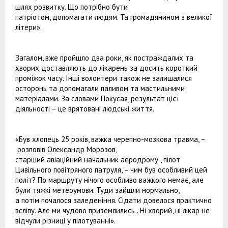
шлях розвитку. Що потрібно бути
патріотом, допомагати людям. Та громадянином з великої
літери».
Загалом, вже пройшло два роки, як постраждалих та
хворих доставляють до лікарень за досить короткий
проміжок часу. Інші волонтери також не залишалися
осторонь та допомагали паливом та мастильними
матеріалами. За словами Покусая, результат цієї
діяльності – це врятовані людські життя.
«Був хлопець 25 років, важка черепно-мозкова травма, –
розповів Олександр Морозов,
старший авіаційний начальник аеродрому , пілот
Цивільного повітряного патруля, – чим був особливий цей
політ? По маршруту нічого особливо важкого немає, але
були тяжкі метеоумови. Туди зайшли нормально,
а потім почалося заледеніння. Сідати довелося практично
всліпу. Але ми чудово приземлились . Ні хворий, ні лікар не
відчули різниці у пілотуванні».