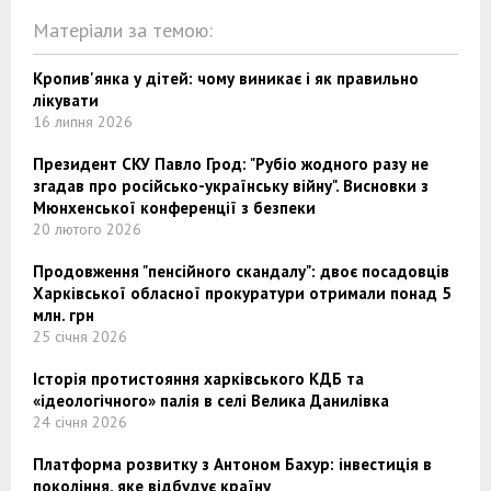
Матеріали за темою:
Кропив'янка у дітей: чому виникає і як правильно
лікувати
16 липня 2026
Президент СКУ Павло Грод: "Рубіо жодного разу не
згадав про російсько-українську війну". Висновки з
Мюнхенської конференції з безпеки
20 лютого 2026
Продовження "пенсійного скандалу": двоє посадовців
Харківської обласної прокуратури отримали понад 5
млн. грн
25 січня 2026
Історія протистояння харківського КДБ та
«ідеологічного» палія в селі Велика Данилівка
24 січня 2026
Платформа розвитку з Антоном Бахур: інвестиція в
покоління, яке відбудує країну