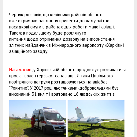
Черняк розповів, що керівники районів області
вже отримали завдання привести до ладу злітно-
посадкові смуги в районах для роботи малої авіації.
Також в подальшому буде розглянуто
питання щодо отримання дозволу на використання
злітних майданчиків Міжнародного аеропорту «Харків» і
авіаційного заводу.
Нагадаємо
, у Харківській області продовжує розвиватися
проект волонтерської санавіації. Літаки Цивільного
повітряного патруля розташовуються на авіабазі
"Рокитне". У 2017 році льотчиками-добровольцями був
виконаний 31 виліт і врятовано 16 людських життів.