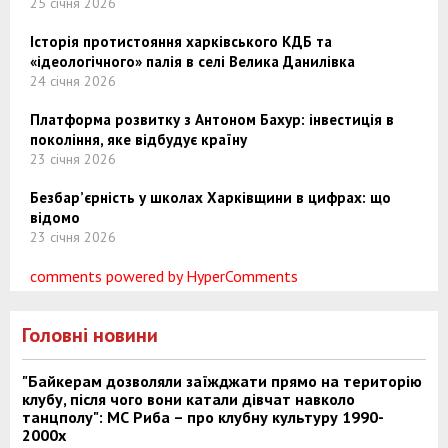
25 січня 2026
Історія протистояння харківського КДБ та
«ідеологічного» палія в селі Велика Данилівка
24 січня 2026
Платформа розвитку з Антоном Бахур: інвестиція в
покоління, яке відбудує країну
23 січня 2026
Безбар’єрність у школах Харківщини в цифрах: що
відомо
23 січня 2026
comments powered by HyperComments
Головні новини
"Байкерам дозволяли заїжджати прямо на територію
клубу, після чого вони катали дівчат навколо
танцполу": МС Риба – про клубну культуру 1990-
2000х