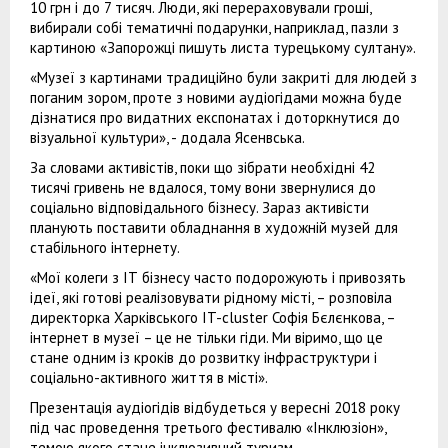
10 грн і до 7 тисяч. Люди, які перераховували гроші,
вибирали собі тематичні подарунки, наприклад, пазли з
картиною «Запорожці пишуть листа турецькому султану».
«Музеї з картинами традиційно були закриті для людей з
поганим зором, проте з новими аудіогідами можна буде
дізнатися про видатних експонатах і доторкнутися до
візуальної культури», - додала Ясенвська.
За словами активістів, поки що зібрати необхідні 42
тисячі гривень не вдалося, тому вони звернулися до
соціально відповідального бізнесу. Зараз активісти
планують поставити обладнання в художній музей для
стабільного інтернету.
«Мої колеги з ІТ бізнесу часто подорожують і привозять
ідеї, які готові реалізовувати рідному місті, – розповіла
директорка Харківського IT-cluster Софія Бєлєнкова, –
інтернет в музеї – це не тільки гіди. Ми віримо, що це
стане одним із кроків до розвитку інфраструктури і
соціально-активного життя в місті».
Презентація аудіогідів відбудеться у вересні 2018 року
під час проведення третього фестивалю «Інклюзіон»,
темою якого стане інклюзивний туризм.