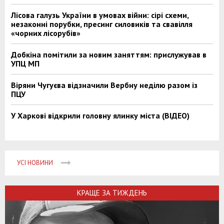
Лісова галузь України в умовах війни: сірі схеми,
незаконні порубки, пресинг силовиків та свавілля
«чорних лісорубів»
Добкіна помітили за новим заняттям: прислужував в
УПЦ МП
Віряни Чугуєва відзначили Вербну неділю разом із
ПЦУ
У Харкові відкрили головну ялинку міста (ВІДЕО)
УСІ НОВИНИ
КРАЩЕ ЗА ТИЖДЕНЬ