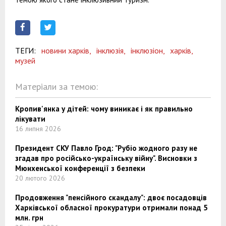
ТЕГИ:
новини харків,
інклюзія,
інклюзіон,
харків,
музей
Матеріали за темою:
Кропив'янка у дітей: чому виникає і як правильно
лікувати
16 липня 2026
Президент СКУ Павло Грод: "Рубіо жодного разу не
згадав про російсько-українську війну". Висновки з
Мюнхенської конференції з безпеки
20 лютого 2026
Продовження "пенсійного скандалу": двоє посадовців
Харківської обласної прокуратури отримали понад 5
млн. грн