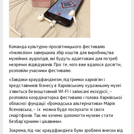
Команда культурно-просвітницького фестивалю
«Інклюзіон» завершила збір коштів для виробництва
музейних аудіогідів, які будуть адаптовані для потреб
незрячих відвідувачів. Про те, чого вже вдалося досягти,
розповіли учасники фестивалю.
«Завдяки краудфандінгом, підтримки харків'ян і
представників бізнесу в Харківському художньому музеї
з'явиться безкоштовний WI-FI і записані екскурсії, –
розповіла коордінаторка фестивалю і голова Харківської
обласної фундації «Громадська альтернатива» Марія
Ясеновська, – їх можна буде послухати зі своїх
смартфонів. Так ми хочемо допомогти музеям стати
безбар'єрними і цікавими».
Зокрема, під час краудфандінга були зроблені внески від