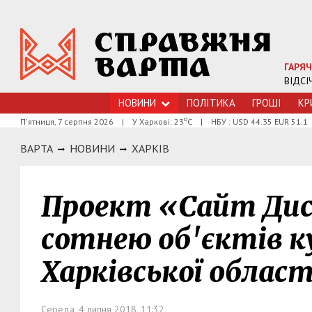
ГАРЯЧ
ВІДСІ
НОВИНИ
ПОЛІТИКА
ГРОШI
КР
о
П'ятниця, 7 серпня 2026
|
У Харкові: 23
С
|
НБУ : USD 44.35 EUR 51.1
ВАРТА
НОВИНИ
ХАРКIВ
Проект «Сайт Дис
сотнею об'єктів 
Харківської облас
Середа, 4 липня 2018, 11:32