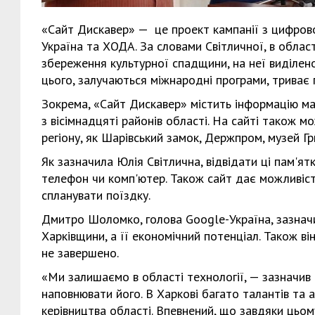
«Сайт Дискавер» — це проект кампанії з цифрово
Україна та ХОДА. За словами Світличної, в облас
збереження культурної спадщини, на неї виділен
цього, залучаються міжнародні програми, триває 
Зокрема, «Сайт Дискавер» містить інформацію ма
з вісімнадцяті районів області. На сайті також м
регіону, як Шарівський замок, Держпром, музей 
Як зазначила Юлія Світлична, відвідати ці пам'я
телефон чи комп'ютер. Також сайт дає можливіст
спланувати поїздку.
Дмитро Шоломко, голова Google-Україна, зазначи
Харківщини, а її економічний потенціал. Також в
не завершено.
«Ми залишаємо в області технології, — зазначив
наповнювати його. В Харкові багато талантів та а
керівництва області. Впевнений, що завдяки цьом