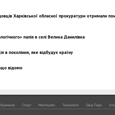
довців Харківської обласної прокуратури отримали по
логічного» палія в селі Велика Данилівка
я в покоління, яке відбудує країну
 що відомо
Кримiнал
Спорт
Мистецтво
Технологiї
Гайд-Парк
Іст