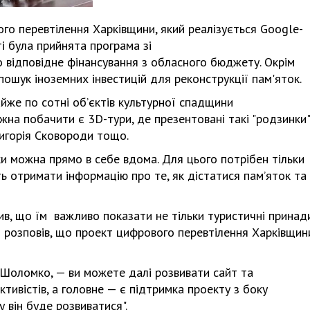
го перевтілення Харківщини, який реалізується Google-
ті була прийнята програма зі
о відповідне фінансування з обласного бюджету. Окрім
пошук іноземних інвестицій для реконструкції пам'яток.
йже по сотні об’єктів культурної спадщини
ожна побачити є 3D-тури, де презентовані такі "родзинки"
Григорія Сковороди тощо.
тки можна прямо в себе вдома. Для цього потрібен тільки
ь отримати інформацію про те, як дістатися пам’яток та
в, що їм важливо показати не тільки туристичні принад
ін розповів, що проект цифрового перевтілення Харківщин
 Шоломко, — ви можете далі розвивати сайт та
ктивістів, а головне — є підтримка проекту з боку
у він буде розвиватися".