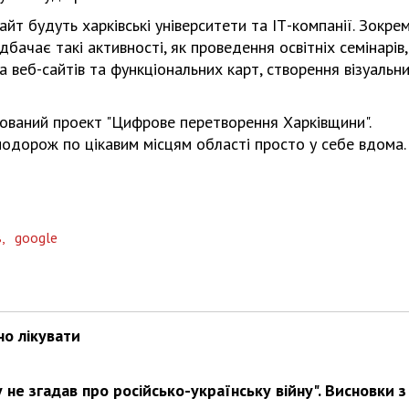
т будуть харківські університети та ІТ-компанії. Зокрем
бачає такі активності, як проведення освітніх семінарів,
а веб-сайтів та функціональних карт, створення візуальн
Харковом ширяться добрі вчи
ований проект "Цифрове перетворення Харківщини".
 подорож по цікавим місцям області просто у себе вдома
в,
google
но лікувати
не згадав про російсько-українську війну". Висновки з