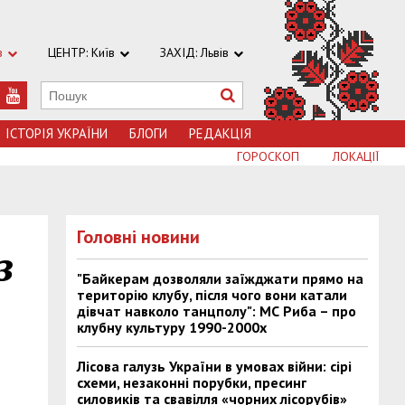
в
ЦЕНТР: Київ
ЗАХІД: Львів
ІСТОРІЯ УКРАЇНИ
БЛОГИ
РЕДАКЦІЯ
ГОРОСКОП
ЛОКАЦІЇ
Головні новини
з
"Байкерам дозволяли заїжджати прямо на
територію клубу, після чого вони катали
дівчат навколо танцполу": МС Риба – про
клубну культуру 1990-2000х
Лісова галузь України в умовах війни: сірі
схеми, незаконні порубки, пресинг
силовиків та свавілля «чорних лісорубів»