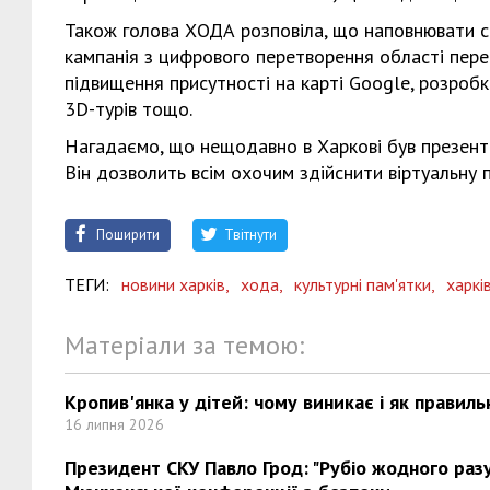
Також голова ХОДА розповіла, що наповнювати сай
кампанія з цифрового перетворення області перед
підвищення присутності на карті Google, розробк
3D-турів тощо.
Нагадаємо, що нещодавно в Харкові був презент
Він дозволить всім охочим здійснити віртуальну
Поширити
Твітнути
ТЕГИ:
новини харків,
хода,
культурні пам'ятки,
харкі
Матеріали за темою:
Кропив'янка у дітей: чому виникає і як правиль
16 липня 2026
Президент СКУ Павло Грод: "Рубіо жодного разу 