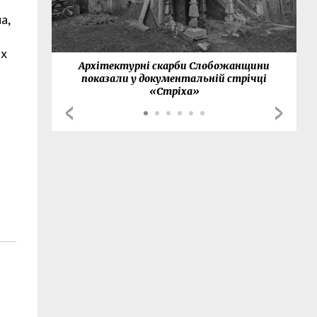
а,
их
нки
Архітектурні скарби Слобожанщини
показали у документальній стрічці
«Стріха»
.