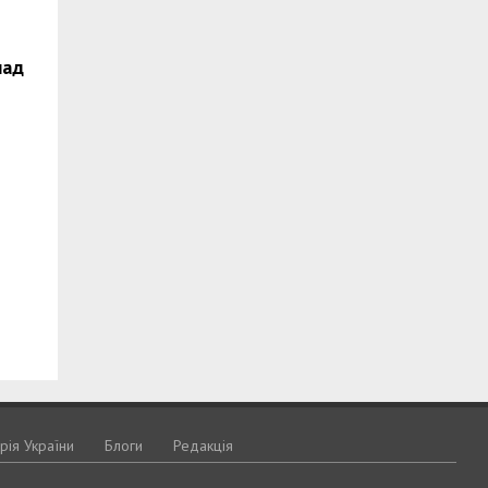
над
орія України
Блоги
Редакція