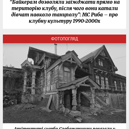
"Байкерам дозволяли заїжджати прямо на
територію клубу, після чого вони катали
дівчат навколо танцполу": МС Риба – про
клубну культуру 1990-2000х
ФОТОПОГЛЯД
Архітектурні скарби Слобожанщини показали у