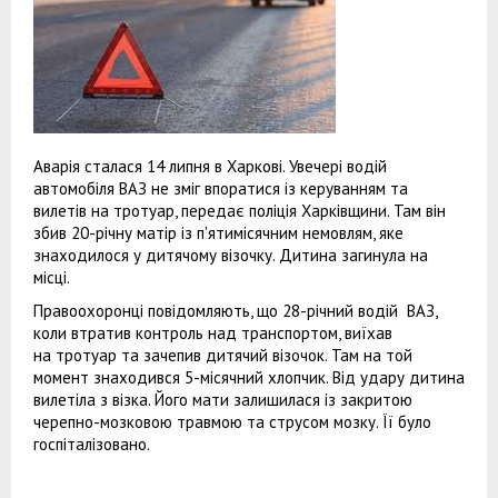
Аварія сталася 14 липня в Харкові. Увечері водій
автомобіля ВАЗ не зміг впоратися із керуванням та
вилетів на тротуар, передає поліція Харківщини. Там він
збив 20-річну матір із п'ятимісячним немовлям, яке
знаходилося у дитячому візочку. Дитина загинула на
місці.
Правоохоронці повідомляють, що 28-річний водій ВАЗ,
коли втратив контроль над транспортом, виїхав
на тротуар та зачепив дитячий візочок. Там на той
момент знаходився 5-місячний хлопчик. Від удару дитина
вилетіла з візка. Його мати залишилася із закритою
черепно-мозковою травмою та струсом мозку. Її було
госпіталізовано.