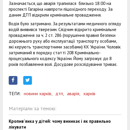
Зазначається, що аварія трапилася близько 18:00 на
проспекті Гагаріна навпроти пішохідного переходу. За
даним ДТП відкрили кримінальне провадження.
Водія було затримано. За результатами медичного огляду
водій виявився тверезим. Слідчим відкрито кримінальне
провадження за ч. 2 ст. 286 (порушення правил безпеки
дорожнього руху або експлуатації транспорту особами,
які керують транспортними засобами) КК України. Чоловік
затриманий в порядку статті 208 Кримінально-
процесуального кодексу України. Йому загрожує до 8
років позбавлення волі. Досудове розслідування триває.
ТЕГИ:
новини харків,
дтп,
аварія,
харків
Матеріали за темою:
Кропив'янка у дітей: чому виникає і як правильно
лікувати