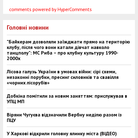
comments powered by HyperComments
Головні новини
"Байкерам дозволяли заїжджати прямо на територію
клубу, після чого вони катали дівчат навколо
танцполу": МС Риба – про клубну культуру 1990-
2000х
Лісова галузь України в умовах війни: сірі схеми,
незаконні порубки, пресинг силовиків та свавілля
«чорних лісорубів»
Добкіна помітили за новим заняттям: прислужував в
УПЦ МП
Віряни Чугуєва відзначили Вербну неділю разом із
ПЦУ
У Харкові відкрили головну ялинку міста (ВІДЕО)