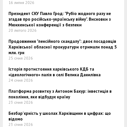
16 липня 2026
Президент СКУ Павло Грод: "Рубіо жодного разу не
згадав про російсько-українську війну". Висновки з
Мюнхенської конференції з безпеки
20 лютого 2026
Продовження "пенсійного скандалу": двоє посадовців
Харківської обласної прокуратури отримали понад 5
млн. грн
25 січня 2026
Історія протистояння харківського КДБ та
«ідеологічного» палія в селі Велика Данилівка
24 січня 2026
Платформа розвитку з Антоном Бахур: інвестиція в
покоління, яке відбудує країну
23 січня 2026
Безбар’єрність у школах Харківщини в цифрах: що
відомо
23 січня 2026