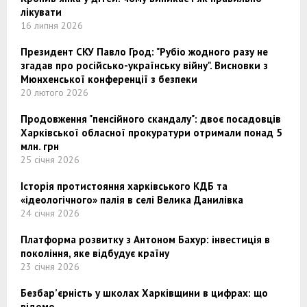
лікувати
16 липня 2026
Президент СКУ Павло Грод: "Рубіо жодного разу не
згадав про російсько-українську війну". Висновки з
Мюнхенської конференції з безпеки
20 лютого 2026
Продовження "пенсійного скандалу": двоє посадовців
Харківської обласної прокуратури отримали понад 5
млн. грн
25 січня 2026
Історія протистояння харківського КДБ та
«ідеологічного» палія в селі Велика Данилівка
24 січня 2026
Платформа розвитку з Антоном Бахур: інвестиція в
покоління, яке відбудує країну
23 січня 2026
Безбар’єрність у школах Харківщини в цифрах: що
відомо