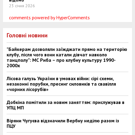
23 січня 2026
comments powered by HyperComments
Головні новини
"Байкерам дозволяли заїжджати прямо на територію
клубу, після чого вони катали дівчат навколо
танцполу": МС Риба – про клубну культуру 1990-
2000х
Лісова галузь України в умовах війни: сірі схеми,
незаконні порубки, пресинг силовиків та свавілля
«чорних лісорубів»
Добкіна помітили за новим заняттям: прислужував в
УПЦ МП
Віряни Чугуєва відзначили Вербну неділю разом із
ПЦУ