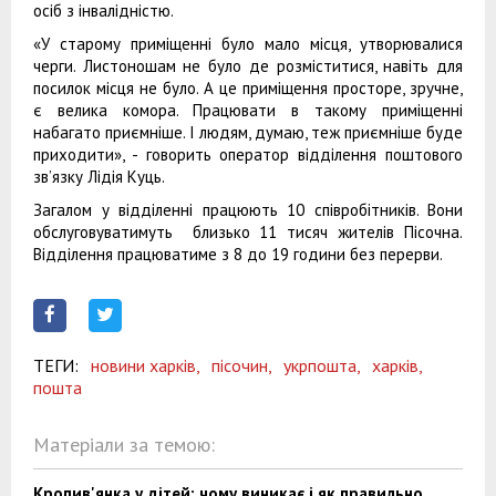
осіб з інвалідністю.
«У старому приміщенні було мало місця, утворювалися
черги. Листоношам не було де розміститися, навіть для
посилок місця не було. А це приміщення просторе, зручне,
є велика комора. Працювати в такому приміщенні
набагато приємніше. І людям, думаю, теж приємніше буде
приходити», - говорить оператор відділення поштового
зв’язку Лідія Куць.
Загалом у відділенні працюють 10 співробітників. Вони
обслуговуватимуть близько 11 тисяч жителів Пісочна.
Відділення працюватиме з 8 до 19 години без перерви.
ТЕГИ:
новини харків,
пісочин,
укрпошта,
харків,
пошта
Матеріали за темою:
Кропив'янка у дітей: чому виникає і як правильно