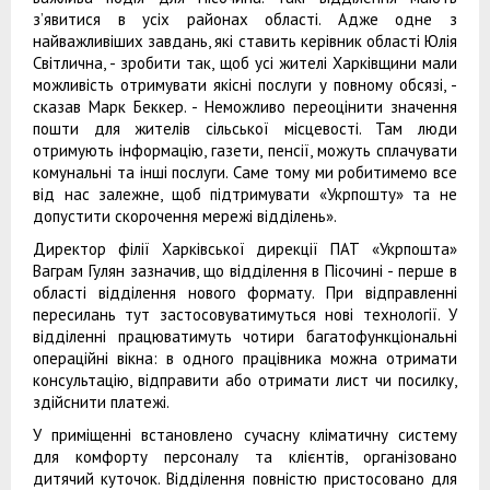
з’явитися в усіх районах області. Адже одне з
найважливіших завдань, які ставить керівник області Юлія
Світлична, - зробити так, щоб усі жителі Харківщини мали
можливість отримувати якісні послуги у повному обсязі, -
сказав Марк Беккер. - Неможливо переоцінити значення
пошти для жителів сільської місцевості. Там люди
отримують інформацію, газети, пенсії, можуть сплачувати
комунальні та інші послуги. Саме тому ми робитимемо все
від нас залежне, щоб підтримувати «Укрпошту» та не
допустити скорочення мережі відділень».
Директор філії Харківської дирекції ПАТ «Укрпошта»
Ваграм Гулян зазначив, що відділення в Пісочині - перше в
області відділення нового формату. При відправленні
пересилань тут застосовуватимуться нові технології. У
відділенні працюватимуть чотири багатофункціональні
операційні вікна: в одного працівника можна отримати
консультацію, відправити або отримати лист чи посилку,
здійснити платежі.
У приміщенні встановлено сучасну кліматичну систему
для комфорту персоналу та клієнтів, організовано
дитячий куточок. Відділення повністю пристосовано для