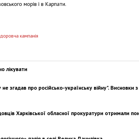
вського морів і в Карпати.
Харковом ширяться добрі вчи
доровча кампанія
но лікувати
не згадав про російсько-українську війну". Висновки з
довців Харківської обласної прокуратури отримали по
логічного» палія в селі Велика Данилівка