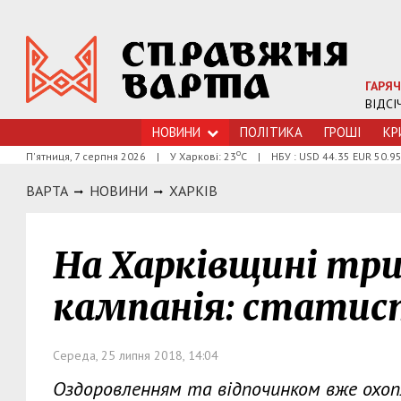
ГАРЯЧ
ВІДСІ
НОВИНИ
ПОЛІТИКА
ГРОШI
КР
о
П'ятниця, 7 серпня 2026
|
У Харкові: 23
С
|
НБУ : USD 44.35 EUR 50.9
ВАРТА
НОВИНИ
ХАРКIВ
На Харківщині три
кампанія: статис
Середа, 25 липня 2018, 14:04
Оздоровленням та відпочинком вже охоп