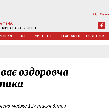
СХІД: Харкі
А ТЕМА:
Ч: ВІЙНА НА ХАРКІВЩИНІ
ИМIНАЛ
СПОРТ
МИСТЕЦТВО
ТЕХНОЛОГIЇ
ГАЙД-ПАРК
5
ває оздоровча
тика
лено майже 127 тисяч дітей