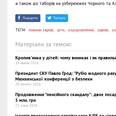
а також до таборів на узбережжях Чорного та Азо
Поширити
Твітнути
ТЕГИ:
новини харків,
діти,
оздоровлення,
харків,
оз
Матеріали за темою:
Кропив'янка у дітей: чому виникає і як правиль
16 липня 2026
Президент СКУ Павло Грод: "Рубіо жодного разу 
Мюнхенської конференції з безпеки
20 лютого 2026
Продовження "пенсійного скандалу": двоє поса
5 млн. грн
25 січня 2026
Історія протистояння харківського КДБ та «ідео