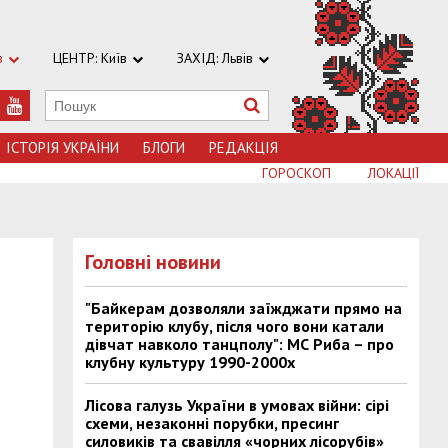
в
ЦЕНТР: Київ
ЗАХІД: Львів
ІСТОРІЯ УКРАЇНИ
БЛОГИ
РЕДАКЦІЯ
ГОРОСКОП
ЛОКАЦІЇ
Головні новини
"Байкерам дозволяли заїжджати прямо на
територію клубу, після чого вони катали
дівчат навколо танцполу": МС Риба – про
клубну культуру 1990-2000х
Лісова галузь України в умовах війни: сірі
схеми, незаконні порубки, пресинг
силовиків та свавілля «чорних лісорубів»