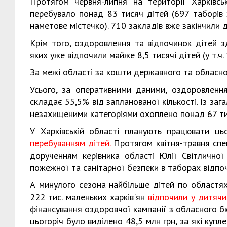
Протягом червня-липня на території Харківсь
перебувало понад 83 тисяч дітей (697 таборів 
наметове містечко). 710 закладів вже закінчили д
Крім того, оздоровлення та відпочинок дітей зд
яких уже відпочили майже 8,5 тисячі дітей (у т.ч
За межі області за кошти державного та обласн
Усього, за оперативними даними, оздоровлен
складає 55,5% від запланованої кількості. Із за
незахищеними категоріями охоплено понад 67 ти
У Харківській області планують працювати ць
перебуванням дітей.
Протягом квітня-травня спе
дорученням керівника області Юлії Світличної
пожежної та санітарної безпеки в таборах відпоч
А минулого сезона найбільше дітей по областях
222 тис. маленьких харків'ян
відпочили у дитяч
фінансування оздоровчої кампанії з обласного бю
цьогоріч було виділено 48,5 млн грн, за які куп