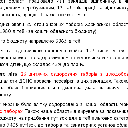
кої області працювало 711 закладів відпочинку, в я
з денним перебуванням, 13 таборів праці та відпочинку
іяльність, працює 1 наметове містечко.
ійснювали 25 стаціонарних таборів Харківської області
. 1980 дітей - за кошти обласного бюджету).
ого бюджету направлено 3065 дітей.
ням та відпочинком охоплено майже 127 тисяч дітей,
гальної кількості оздоровленням та відпочинком за соціал
сяч дітей, що складає 42% до плану.
ого літа
26 дитячих оздоровчих таборів з цілодобо
ціалісти ДСНС провели перевірки в цих закладах. Також,
 в області приділяється підвищена увага питанням ст
инку.
 України було влітку оздоровлено з нашої області. Ма
их таборах
. Також наша область лідирувала за показник
джету: на придбання путівок для дітей пільгових катего
лено 7435 путівок до таборів та санаторних установ облас