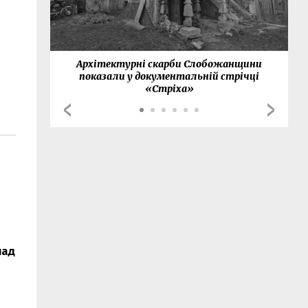
нки
Архітектурні скарби Слобожанщини
показали у документальній стрічці
«Стріха»
над