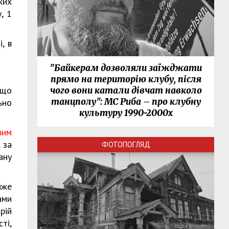
ких
, 1
, в
"Байкерам дозволяли заїжджати
прямо на територію клубу, після
 що
чого вони катали дівчат навколо
танцполу": МС Риба – про клубну
ьно
культуру 1990-2000х
вим
 за
ФОТОПОГЛЯД
ану
йже
ами
рій
ті,