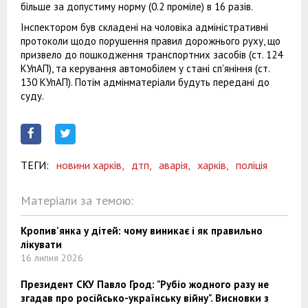
більше за допустиму норму (0.2 проміле) в 16 разів.
Інспектором був складені на чоловіка адміністративні
протоколи щодо порушення правил дорожнього руху, що
призвело до пошкодження транспортних засобів (ст. 124
КУпАП), та керування автомобілем у стані сп'яніння (ст.
130 КУпАП). Потім адмінматеріали будуть передані до
суду.
ТЕГИ:
новини харків,
дтп,
аварія,
харків,
поліція
Матеріали за темою:
Кропив'янка у дітей: чому виникає і як правильно
лікувати
16 липня 2026
Президент СКУ Павло Грод: "Рубіо жодного разу не
згадав про російсько-українську війну". Висновки з