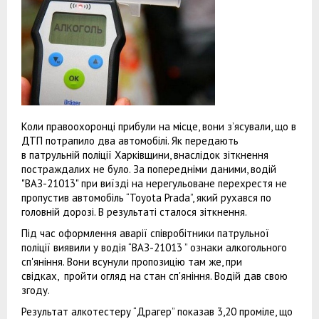
Коли правоохоронці прибули на місце, вони з’ясували, що в
ДТП потрапило два автомобілі. Як передають
в патрульній поліції Харківщини, внаслідок зіткнення
постраждалих не було. За попередніми даними, водій
"ВАЗ-21013" при виїзді на нерегульоване перехрестя не
пропустив автомобіль “Toyota Prada”, який рухався по
головній дорозі. В результаті сталося зіткнення.
Під час оформлення аварії співробітники патрульної
поліції виявили у водія “ВАЗ-21013 ” ознаки алкогольного
сп'яніння. Вони всунули пропозицію там же, при
свідках, пройти огляд на стан сп'яніння. Водій дав свою
згоду.
Результат алкотестеру “Драгер” показав 3,20 проміле, що