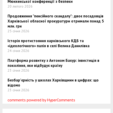
Мюнхенської конференції з безпеки
20 лютого 2026
Продовження "пенсійного скандалу": двоє посадовців
Харківської обласної прокуратури отримали понад 5
млн. грн
25 січня 2026
Історія протистояння харківського КДБ та
«ідеологічного» палія в селі Велика Данилівка
24 січня 2026
Платформа розвитку з Антоном Бахур: інвестиція в
покоління, яке відбудує країну
23 січня 2026
Безбар’єрність у школах Харківщини в цифрах: що
відомо
23 січня 2026
comments powered by HyperComments