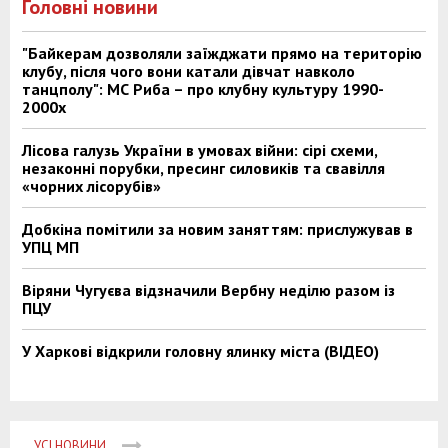
Головні новини
"Байкерам дозволяли заїжджати прямо на територію
клубу, після чого вони катали дівчат навколо
танцполу": МС Риба – про клубну культуру 1990-
2000х
Лісова галузь України в умовах війни: сірі схеми,
незаконні порубки, пресинг силовиків та свавілля
«чорних лісорубів»
Добкіна помітили за новим заняттям: прислужував в
УПЦ МП
Віряни Чугуєва відзначили Вербну неділю разом із
ПЦУ
У Харкові відкрили головну ялинку міста (ВІДЕО)
УСІ НОВИНИ