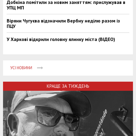
Добкіна помітили за новим заняттям: прислужував в
УПЦ МП
Віряни Чугуєва відзначили Вербну неділю разом із
ПЦУ
У Харкові відкрили головну ялинку міста (ВІДЕО)
УСІ НОВИНИ
КРАЩЕ ЗА ТИЖДЕНЬ