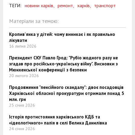
ТЕГИ:
новини харків,
ремонт,
харків,
транспорт
Матеріали за темою:
Кропив'янка у дітей: чому виникає і як правильно
лікувати
16 липня 2026
Президент СКУ Павло Грод: "Рубіо жодного разу не
згадав про російсько-українську війну". Висновки з
Мюнхенської конференції з безпеки
20 лютого 2026
Продовження "пенсійного скандалу": двоє посадовців
Харківської обласної прокуратури отримали понад 5
млн. грн
25 січня 2026
Історія протистояння харківського КДБ та
«ідеологічного» палія в селі Велика Данилівка
24 січня 2026