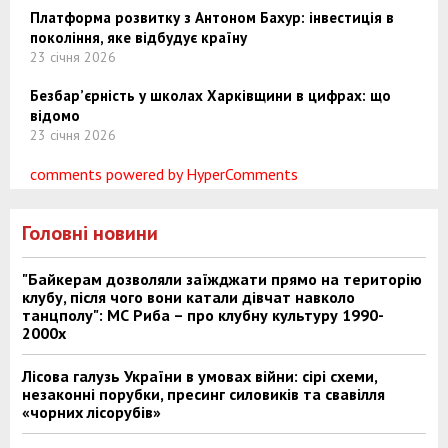
Платформа розвитку з Антоном Бахур: інвестиція в
покоління, яке відбудує країну
23 січня 2026
Безбар’єрність у школах Харківщини в цифрах: що
відомо
23 січня 2026
comments powered by HyperComments
Головні новини
"Байкерам дозволяли заїжджати прямо на територію
клубу, після чого вони катали дівчат навколо
танцполу": МС Риба – про клубну культуру 1990-
2000х
Лісова галузь України в умовах війни: сірі схеми,
незаконні порубки, пресинг силовиків та свавілля
«чорних лісорубів»