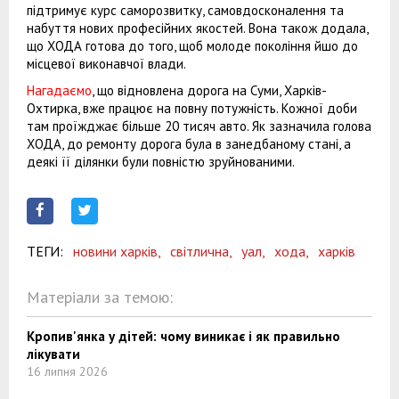
підтримує курс саморозвитку, самовдосконалення та
набуття нових професійних якостей. Вона також додала,
що ХОДА готова до того, щоб молоде покоління йшо до
місцевої виконавчої влади.
Нагадаємо
, що відновлена дорога на Суми, Харків-
Охтирка, вже працює на повну потужність. Кожної доби
там проїжджає більше 20 тисяч авто. Як зазначила голова
ХОДА, до ремонту дорога була в занедбаному стані, а
деякі її ділянки були повністю зруйнованими.
ТЕГИ:
новини харків,
світлична,
уал,
хода,
харків
Матеріали за темою:
Кропив'янка у дітей: чому виникає і як правильно
лікувати
16 липня 2026