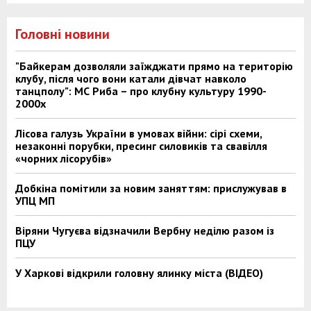
Головні новини
"Байкерам дозволяли заїжджати прямо на територію
клубу, після чого вони катали дівчат навколо
танцполу": МС Риба – про клубну культуру 1990-
2000х
Лісова галузь України в умовах війни: сірі схеми,
незаконні порубки, пресинг силовиків та свавілля
«чорних лісорубів»
Добкіна помітили за новим заняттям: прислужував в
УПЦ МП
Віряни Чугуєва відзначили Вербну неділю разом із
ПЦУ
У Харкові відкрили головну ялинку міста (ВІДЕО)