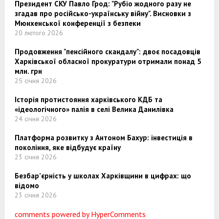
Президент СКУ Павло Грод: "Рубіо жодного разу не
згадав про російсько-українську війну". Висновки з
Мюнхенської конференції з безпеки
20 лютого 2026
Продовження "пенсійного скандалу": двоє посадовців
Харківської обласної прокуратури отримали понад 5
млн. грн
25 січня 2026
Історія протистояння харківського КДБ та
«ідеологічного» палія в селі Велика Данилівка
24 січня 2026
Платформа розвитку з Антоном Бахур: інвестиція в
покоління, яке відбудує країну
23 січня 2026
Безбар’єрність у школах Харківщини в цифрах: що
відомо
23 січня 2026
comments powered by HyperComments