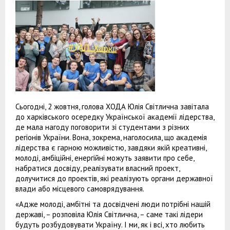
Сьогодні, 2 жовтня, голова ХОДА Юлія Світлична завітала
до харківського осередку Української академії лідерства,
де мала нагоду поговорити зі студентами з різних
регіонів України. Вона, зокрема, наголосила, що академія
лідерства є гарною можливістю, завдяки якій креативні,
молоді, амбіційні, енергійні можуть заявити про себе,
набратися досвіду, реалізувати власний проект,
долучитися до проектів, які реалізують органи державної
влади або місцевого самоврядування.
«Адже молоді, амбітні та досвідчені люди потрібні нашій
державі, – розповіла Юлія Світлична, – саме такі лідери
будуть розбудовувати Україну. І ми, як і всі, хто любить