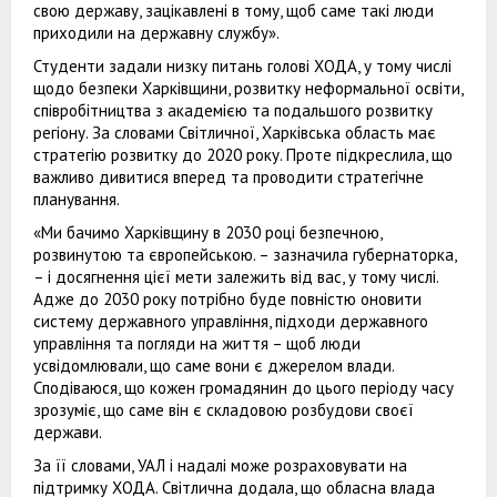
свою державу, зацікавлені в тому, щоб саме такі люди
приходили на державну службу».
Студенти задали низку питань голові ХОДА, у тому числі
щодо безпеки Харківщини, розвитку неформальної освіти,
співробітництва з академією та подальшого розвитку
регіону. За словами Світличної, Харківська область має
стратегію розвитку до 2020 року. Проте підкреслила, що
важливо дивитися вперед та проводити стратегічне
планування.
«Ми бачимо Харківщину в 2030 році безпечною,
розвинутою та європейською. – зазначила губернаторка,
– і досягнення цієї мети залежить від вас, у тому числі.
Адже до 2030 року потрібно буде повністю оновити
систему державного управління, підходи державного
управління та погляди на життя – щоб люди
усвідомлювали, що саме вони є джерелом влади.
Сподіваюся, що кожен громадянин до цього періоду часу
зрозуміє, що саме він є складовою розбудови своєї
держави.
За її словами, УАЛ і надалі може розраховувати на
підтримку ХОДА. Світлична додала, що обласна влада