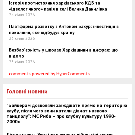
Історія протистояння харківського КДБ та
«ідеологічного» палія в селі Велика Данилівка
24 січня 2026
Платформа розвитку з Антоном Бахур: інвестиція в
покоління, яке відбудує країну
23 січня 2026
Безбар’єрність у школах Харківщини в цифрах: що
відомо
23 січня 2026
comments powered by HyperComments
Головні новини
"Байкерам дозволяли заїжджати прямо на територію
клубу, після чого вони катали дівчат навколо
танцполу": МС Риба – про клубну культуру 1990-
2000х
Лісова галузь України в умовах війни: сірі схеми,