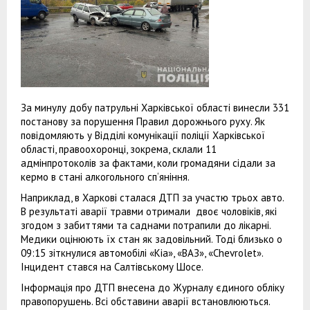
За минулу добу патрульні Харківської області винесли 331
постанову за порушення Правил дорожнього руху. Як
повідомляють у Відділі комунікації поліції Харківської
області, правоохоронці, зокрема, склали 11
адмінпротоколів за фактами, коли громадяни сідали за
кермо в стані алкогольного сп‘яніння.
Наприклад, в Харкові сталася ДТП за участю трьох авто.
В результаті аварії травми отримали двоє чоловіків, які
згодом з забиттями та саднами потрапили до лікарні.
Медики оцінюють їх стан як задовільний. Тоді близько о
09:15 зіткнулися автомобілі «Кіа», «ВАЗ», «Chevrolet».
Інцидент стався на Салтівському Шосе.
Інформація про ДТП внесена до Журналу єдиного обліку
правопорушень. Всі обставини аварії встановлюються.