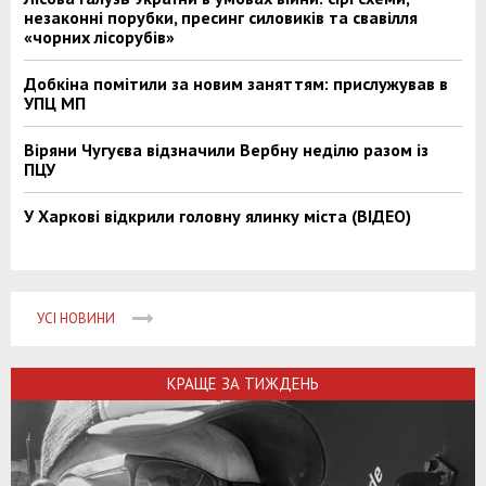
незаконні порубки, пресинг силовиків та свавілля
«чорних лісорубів»
Добкіна помітили за новим заняттям: прислужував в
УПЦ МП
Віряни Чугуєва відзначили Вербну неділю разом із
ПЦУ
У Харкові відкрили головну ялинку міста (ВІДЕО)
УСІ НОВИНИ
КРАЩЕ ЗА ТИЖДЕНЬ