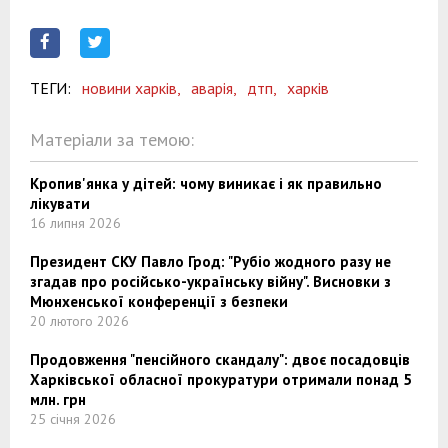
ТЕГИ:
новини харків,
аварія,
дтп,
харків
Матеріали за темою:
Кропив'янка у дітей: чому виникає і як правильно
лікувати
16 липня 2026
Президент СКУ Павло Грод: "Рубіо жодного разу не
згадав про російсько-українську війну". Висновки з
Мюнхенської конференції з безпеки
20 лютого 2026
Продовження "пенсійного скандалу": двоє посадовців
Харківської обласної прокуратури отримали понад 5
млн. грн
25 січня 2026