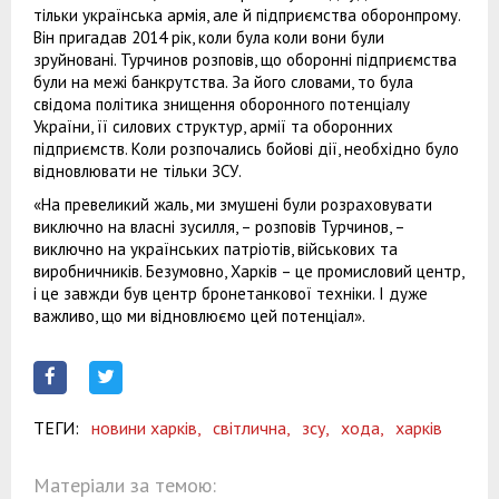
тільки українська армія, але й підприємства оборонпрому.
Він пригадав 2014 рік, коли була коли вони були
зруйновані. Турчинов розповів, що оборонні підприємства
були на межі банкрутства. За його словами, то була
свідома політика знищення оборонного потенціалу
України, її силових структур, армії та оборонних
підприємств. Коли розпочались бойові дії, необхідно було
відновлювати не тільки ЗСУ.
«На превеликий жаль, ми змушені були розраховувати
виключно на власні зусилля, – розповів Турчинов, –
виключно на українських патріотів, військових та
виробничників. Безумовно, Харків – це промисловий центр,
і це завжди був центр бронетанкової техніки. І дуже
важливо, що ми відновлюємо цей потенціал».
ТЕГИ:
новини харків,
світлична,
зсу,
хода,
харків
Матеріали за темою: