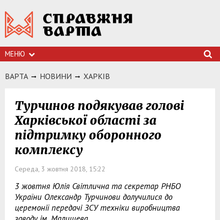
МЕНЮ
ВАРТА
НОВИНИ
ХАРКIВ
Турчинов подякував голові
Харківської області за
підтримку оборонного
комплексу
Середа, 3 жовтня 2018, 15:22
3 жовтня Юлія Світлична та секретар РНБО
України Олександр Турчинови долучилися до
церемонії передачі ЗСУ техніки виробництва
заводу ім. Малишева.