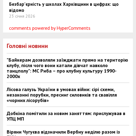
Безбар’єрність у школах Харківщини в цифрах: що
відомо
23 січня 2026
comments powered by HyperComments
Головні новини
"Байкерам дозволяли заїжджати прямо на територію
клубу, після чого вони катали дівчат навколо
танцполу": МС Риба – про клубну культуру 1990-
2000х
Лісова галузь України в умовах війни: сірі схеми,
незаконні порубки, пресинг силовиків та свавілля
«чорних лісорубів»
Добкіна помітили за новим заняттям: прислужував в
УПЦ МП
Віряни Чугуєва відзначили Вербну неділю разом із