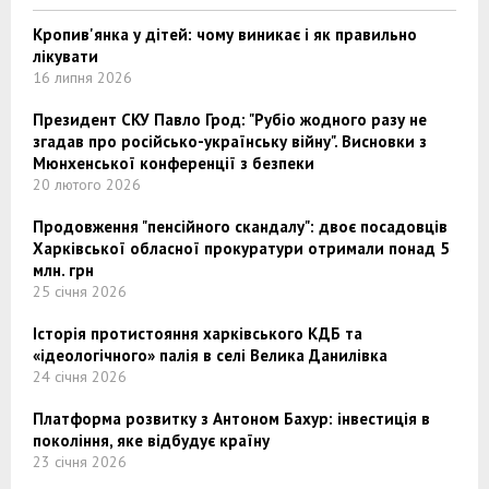
Кропив'янка у дітей: чому виникає і як правильно
лікувати
16 липня 2026
Президент СКУ Павло Грод: "Рубіо жодного разу не
згадав про російсько-українську війну". Висновки з
Мюнхенської конференції з безпеки
20 лютого 2026
Продовження "пенсійного скандалу": двоє посадовців
Харківської обласної прокуратури отримали понад 5
млн. грн
25 січня 2026
Історія протистояння харківського КДБ та
«ідеологічного» палія в селі Велика Данилівка
24 січня 2026
Платформа розвитку з Антоном Бахур: інвестиція в
покоління, яке відбудує країну
23 січня 2026