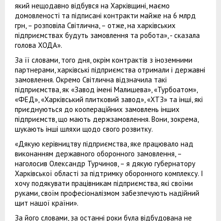
який нещодавно відбувся на Харківщині, маємо
домовленості та підписані контракти майже на 6 млрд
грн, – розповіла Світлична, – отже, на харківських
підприємствах будуть замовлення та робота», - сказала
голова ХОДА».
За її словами, того дня, окрім контрактів з іноземними
партнерами, харківські підприємства отримали і державні
замовлення. Окремо Світлична відзначила такі
підприємства, як «Завод імені Малишева», «Турбоатом»,
«ФЕД», «Харківський плитковий завод», «ХТЗ» та інші, які
приєднуються до коопераційних замовлень інших
підприємств, що мають держзамовлення. Вони, зокрема,
шукають інші шляхи щодо свого розвитку.
«Дякую керівництву підприємства, яке працювало над
виконанням державного оборонного замовлення, –
наголосив Олександр Турчинов, – я дякую губернатору
Харківської області за підтримку оборонного комплексу. І
хочу подякувати працівникам підприємства, які своїми
руками, своїм професіоналізмом забезпечують надійний
щит нашої країни».
За його словами, за останні роки була відбудована не