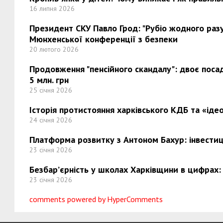
16 липня 2026
Президент СКУ Павло Грод: "Рубіо жодного разу 
Мюнхенської конференції з безпеки
20 лютого 2026
Продовження "пенсійного скандалу": двоє поса
5 млн. грн
25 січня 2026
Історія протистояння харківського КДБ та «ідео
24 січня 2026
Платформа розвитку з Антоном Бахур: інвестиці
23 січня 2026
Безбар’єрність у школах Харківщини в цифрах:
23 січня 2026
comments powered by HyperComments