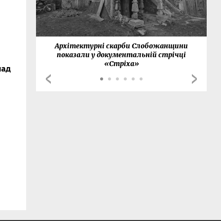
нки
Архітектурні скарби Слобожанщини
показали у документальній стрічці
«Стріха»
над