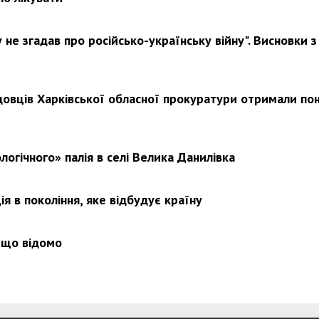
не згадав про російсько-українську війну". Висновки з
Харковом ширяться добрі вчи
довців Харківської обласної прокуратури отримали по
логічного» палія в селі Велика Данилівка
я в покоління, яке відбудує країну
 що відомо