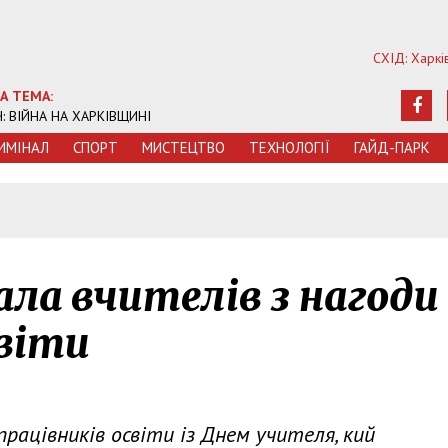
СХІД: Харкі
А ТЕМА:
Ч: ВІЙНА НА ХАРКІВЩИНІ
ИМIНАЛ
СПОРТ
МИСТЕЦТВО
ТЕХНОЛОГIЇ
ГАЙД-ПАРК
5
ла вчителів з нагоди
світи
рацівників освіти із Днем учителя, кий