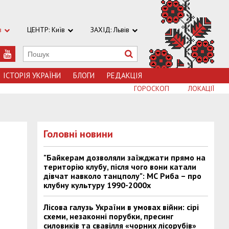
в
ЦЕНТР: Київ
ЗАХІД: Львів
ІСТОРІЯ УКРАЇНИ
БЛОГИ
РЕДАКЦІЯ
ГОРОСКОП
ЛОКАЦІЇ
Головні новини
"Байкерам дозволяли заїжджати прямо на
територію клубу, після чого вони катали
дівчат навколо танцполу": МС Риба – про
клубну культуру 1990-2000х
Лісова галузь України в умовах війни: сірі
схеми, незаконні порубки, пресинг
силовиків та свавілля «чорних лісорубів»