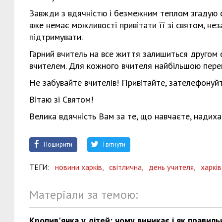
Завжди з вдячністю і безмежним теплом згадую св
вже немає можливості привітати її зі святом, нез
підтримувати.
Гарний вчитель на все життя залишиться другом с
вчителем. Для кожного вчителя найбільшою перем
Не забувайте вчителів! Привітайте, зателефонуйт
Вітаю зі Святом!
Велика вдячність Вам за те, що навчаєте, надиха
Поширити
Твітнути
ТЕГИ:
новини харків,
світлична,
день учителя,
харків
Матеріали за темою:
Кропив'янка у дітей: чому виникає і як правиль