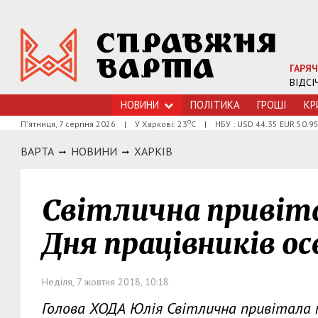
ГАРЯЧ
ВІДСІ
НОВИНИ
ПОЛІТИКА
ГРОШI
КР
о
П'ятниця, 7 серпня 2026
|
У Харкові: 23
С
|
НБУ : USD 44.35 EUR 50.9
ВАРТА
НОВИНИ
ХАРКIВ
Світлична привіта
Дня працівників о
Неділя, 7 жовтня 2018, 10:18
Голова ХОДА Юлія Світлична привітала п