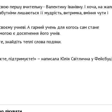
ою першу вчительку - Валентину Іванівну. І хоча, на жаль
абутніми лишаються її мудрість, витримка, вміння чути і
воєму учневі. А гарний учень для когось сам стане
огою є досягнення його учнів.
е, знайдіть теплі слова подяки.
єте, підтримуєте!» – написала Юлія Світлична у Фейсбуці
но лікувати