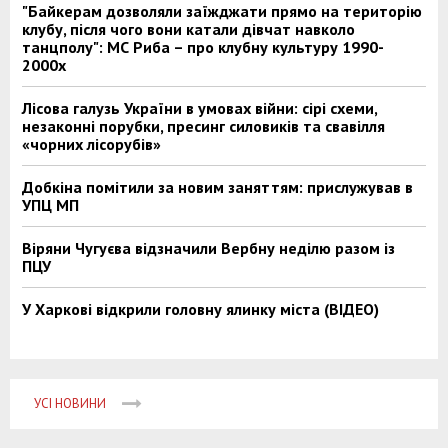
"Байкерам дозволяли заїжджати прямо на територію
клубу, після чого вони катали дівчат навколо
танцполу": МС Риба – про клубну культуру 1990-
2000х
Лісова галузь України в умовах війни: сірі схеми,
незаконні порубки, пресинг силовиків та свавілля
«чорних лісорубів»
Добкіна помітили за новим заняттям: прислужував в
УПЦ МП
Віряни Чугуєва відзначили Вербну неділю разом із
ПЦУ
У Харкові відкрили головну ялинку міста (ВІДЕО)
УСІ НОВИНИ