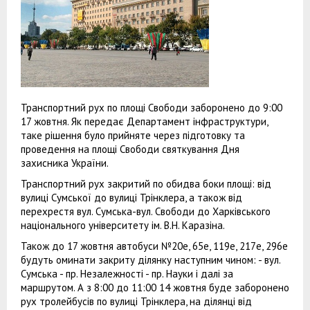
Транспортний рух по площі Свободи заборонено до 9:00
17 жовтня. Як передає Департамент інфраструктури,
таке рішення було прийняте через підготовку та
проведення на площі Свободи святкування Дня
захисника України.
Транспортний рух закритий по обидва боки площі: від
вулиці Сумської до вулиці Трінклера, а також від
перехрестя вул. Сумська-вул. Свободи до Харківського
національного університету ім. В.Н. Каразіна.
Також до 17 жовтня автобуси №20е, 65е, 119е, 217е, 296е
будуть оминати закриту ділянку наступним чином: - вул.
Сумська - пр. Незалежності - пр. Науки і далі за
маршрутом. А з 8:00 до 11:00 14 жовтня буде заборонено
рух тролейбусів по вулиці Трінклера, на ділянці від