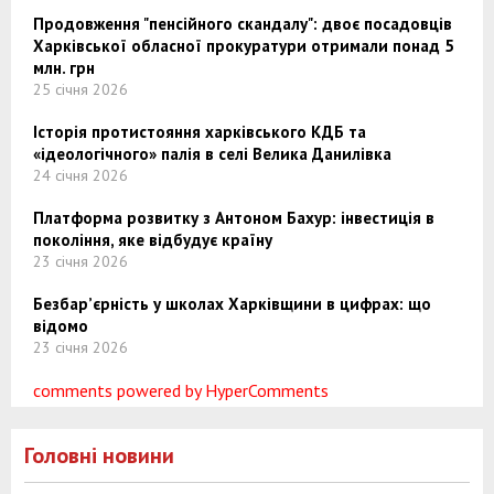
Продовження "пенсійного скандалу": двоє посадовців
Харківської обласної прокуратури отримали понад 5
млн. грн
25 січня 2026
Історія протистояння харківського КДБ та
«ідеологічного» палія в селі Велика Данилівка
24 січня 2026
Платформа розвитку з Антоном Бахур: інвестиція в
покоління, яке відбудує країну
23 січня 2026
Безбар’єрність у школах Харківщини в цифрах: що
відомо
23 січня 2026
comments powered by HyperComments
Головні новини