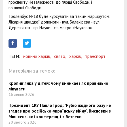
проспекту Незалежності до площі Свободи, і
по площі Свободи.
Тролейбус №18 буде курсувати за таким маршрутом:
Лікарня швидкої допомоги - вул. Балакірєва - вул.
Дерев'янка - пр. Науки - ст. метро «Наукова».
ТЕГИ:
новини харків,
свято,
харків,
транспорт
Матеріали за темою:
Кропив'янка у дітей: чому виникає і як правильно
лікувати
16 липня 2026
Президент СКУ Павло Грод: "Рубіо жодного разу не
згадав про російсько-українську війну". Висновки з
Мюнхенської конференції з безпеки
20 лютого 2026