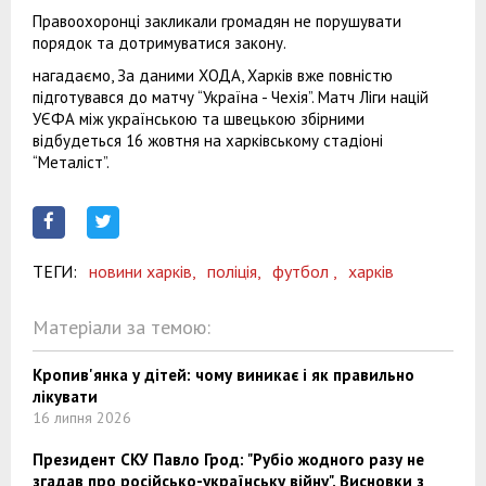
Правоохоронці закликали громадян не порушувати
порядок та дотримуватися закону.
нагадаємо, За даними ХОДА, Харків вже повністю
підготувався до матчу “Україна - Чехія”. Матч Ліги націй
УЄФА між українською та швецькою збірними
відбудеться 16 жовтня на харківському стадіоні
“Металіст”.
ТЕГИ:
новини харків,
поліція,
футбол ,
харків
Матеріали за темою:
Кропив'янка у дітей: чому виникає і як правильно
лікувати
16 липня 2026
Президент СКУ Павло Грод: "Рубіо жодного разу не
згадав про російсько-українську війну". Висновки з