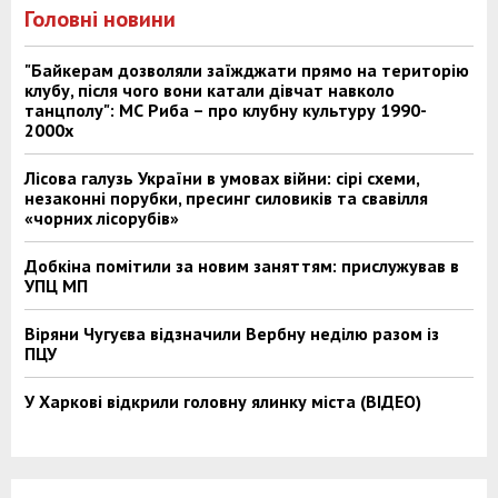
Головні новини
"Байкерам дозволяли заїжджати прямо на територію
клубу, після чого вони катали дівчат навколо
танцполу": МС Риба – про клубну культуру 1990-
2000х
Лісова галузь України в умовах війни: сірі схеми,
незаконні порубки, пресинг силовиків та свавілля
«чорних лісорубів»
Добкіна помітили за новим заняттям: прислужував в
УПЦ МП
Віряни Чугуєва відзначили Вербну неділю разом із
ПЦУ
У Харкові відкрили головну ялинку міста (ВІДЕО)