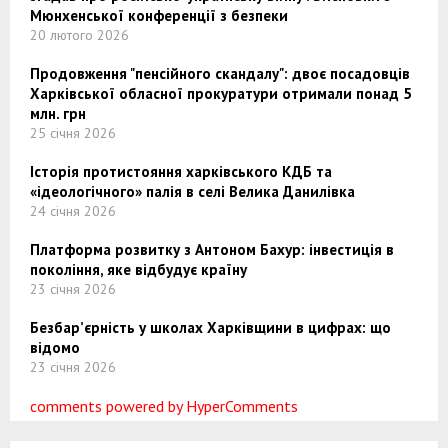
Мюнхенської конференції з безпеки
20 лютого 2026
Продовження "пенсійного скандалу": двоє посадовців
Харківської обласної прокуратури отримали понад 5
млн. грн
25 січня 2026
Історія протистояння харківського КДБ та
«ідеологічного» палія в селі Велика Данилівка
24 січня 2026
Платформа розвитку з Антоном Бахур: інвестиція в
покоління, яке відбудує країну
23 січня 2026
Безбар’єрність у школах Харківщини в цифрах: що
відомо
23 січня 2026
comments powered by HyperComments