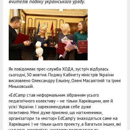
вчителів подяку українського уряду.
Як повідомляє прес-служба ХОДА, зустріч відбулась
сьогодні, 30 жовтня. Подяку Кабінету міністрів України
висловлено Олександру Елькіну, Олені Масалітіній та Ірині
Міньковській.
«EdCamp став неформальним зібранням усього
педагогічного колективу – не тільки Харківщини, але й
усієї України. І зарекомендував себе дуже
позитивно. Мені дуже приємно, що натхненники,
організатори та «мотор» EdCamp'у знаходяться саме на
Харківщині. І не тільки цього проекту, а багатьох інших, які
надають можливість учителям розвиватися як