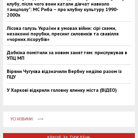
клубу, після чого вони катали дівчат навколо
танцполу": МС Риба – про клубну культуру 1990-
2000х
Лісова галузь України в умовах війни: сірі схеми,
незаконні порубки, пресинг силовиків та свавілля
«чорних лісорубів»
Добкіна помітили за новим заняттям: прислужував в
УПЦ МП
Віряни Чугуєва відзначили Вербну неділю разом із
ПЦУ
У Харкові відкрили головну ялинку міста (ВІДЕО)
УСІ НОВИНИ
КРАЩЕ ЗА ТИЖДЕНЬ