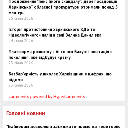
Продовження "пенсійного скандалу": двоє посадовців
Харківської обласної прокуратури отримали понад 5
млн. грн
25 січня 2026
Історія протистояння харківського КДБ та
«ідеологічного» палія в селі Велика Данилівка
24 січня 2026
Платформа розвитку з Антоном Бахур: інвестиція в
покоління, яке відбудує країну
23 січня 2026
Безбар’єрність у школах Харківщини в цифрах: що
відомо
23 січня 2026
comments powered by HyperComments
Головні новини
"Байкерам дозволяли заїжджати прямо на територію