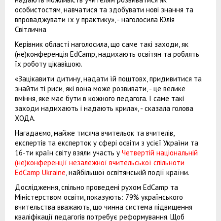
особистостям, навчатися та здобувати нові знання та
впроваджувати їх у практику», - наголосила Юлія
Світлична
Керівник області наголосила, що саме такі заходи, як
(не)конференція EdCamp, надихають освітян та роблять
їх роботу цікавішою.
«Зацікавити дитину, надати їй поштовх, придивитися та
знайти ті риси, які вона може розвивати, - це велике
вміння, яке має бути в кожного педагога. І саме такі
заходи надихають і надають крила», - сказала голова
ХОДА.
Нагадаємо, майже тисяча вчительок та вчителів,
експертів та експерток у сфері освіти з усієї України та
16-ти країн світу взяли участь у
Четвертій національній
(не)конференції незалежної вчительської спільноти
EdCamp Ukraine
, найбільшої освітянській події країни.
Дослідження, спільно проведені рухом EdCamp та
Міністерством освіти, показують: 79% українського
вчительства вважають, що чинна система підвищення
кваліфікації педагогів потребує реформування. Щоб