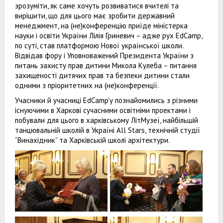
зрозуміти, як саме хочуть розвиватися вчителі та
вирішити, що для цього має зробити державний
менеджмент, на (не)конференцію приїде міністерка
науки і освіти України Лілія Гриневич – адже рух EdCamp,
по суті, став платформою Нової української школи.
Відвідав фору і Уповноважений Президента України з
питань захисту прав дитини Микола Кулеба – питання
захищеності дитячих прав та безпеки дитини стали
одними з пріоритетних на (не)конференції.
Учасники й учасниці EdCamp’у познайомились з різними
існуючими в Харкові сучасними освітніми проектами і
побували для цього в харківському ЛітМузеї, найбільшій
танцювальній школій в Україні All Stars, технічній студії
“Винахідник” та Харківській школі архітектури.