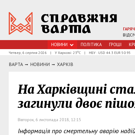
ГАРЯЧ
ВІДСІ
НОВИНИ
ПОЛІТИКА
ГРОШI
КР
о
Четвер, 6 серпня 2026
|
У Харкові: 23
С
|
НБУ : USD 44.3 EUR 50.95
ВАРТА
НОВИНИ
ХАРКIВ
На Харківщині ста
загинули двоє піш
Вівторок, 6 листопада 2018, 12:15
Інформація про смертельну аварію надійш