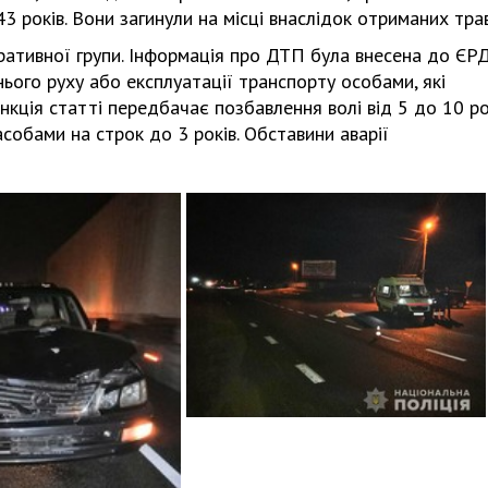
3 років. Вони загинули на місці внаслідок отриманих тра
еративної групи. Інформація про ДТП була внесена до ЄР
нього руху або експлуатації транспорту особами, які
кція статті передбачає позбавлення волі від 5 до 10 ро
собами на строк до 3 років. Обставини аварії