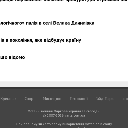
логічного» палія в селі Велика Данилівка
я в покоління, яке відбудує країну
 що відомо
Кримiнал
Спорт
Мистецтво
Технологiї
Гайд-Парк
Іст
Останні новини Харкова України за сьогодні
© 2007-2026 varta.com.ua
При повному чи частковому використанні матеріалів сайту