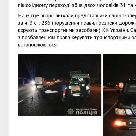
пішохідному переході збив двох чоловіків 31 та 4
На місце аварії виїхали представники слідчо-оп
за ч. 3 ст. 286 (порушення правил безпеки дорож
керують транспортними засобами) КК України. Сан
з позбавленням права керувати транспортними за
встановлюються.