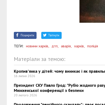
Поширити
Твітнути
ТЕГИ:
новини харків,
дтп,
аварія,
харків,
поліція
Матеріали за темою:
Кропив'янка у дітей: чому виникає і як правиль
16 липня 2026
Президент СКУ Павло Грод: "Рубіо жодного разу 
Мюнхенської конференції з безпеки
20 лютого 2026
Продовження "пенсійного скандалу": двоє поса