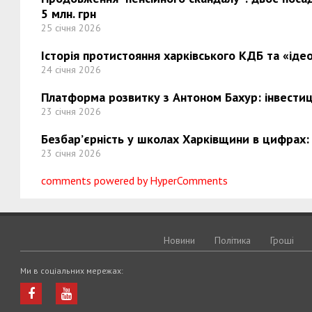
5 млн. грн
25 січня 2026
Історія протистояння харківського КДБ та «ідео
24 січня 2026
Платформа розвитку з Антоном Бахур: інвестиці
23 січня 2026
Безбар’єрність у школах Харківщини в цифрах:
23 січня 2026
comments powered by HyperComments
Новини
Політика
Грошi
Ми в соціальних мережах: