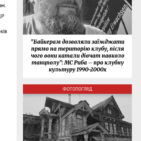
вм.
ДР
ків
"Байкерам дозволяли заїжджати
прямо на територію клубу, після
чого вони катали дівчат навколо
танцполу": МС Риба – про клубну
культуру 1990-2000х
ФОТОПОГЛЯД