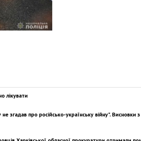
Харковом ширяться добрі вчи
но лікувати
не згадав про російсько-українську війну". Висновки з
довців Харківської обласної прокуратури отримали по