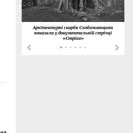
нки
Архітектурні скарби Слобожанщини
показали у документальній стрічці
«Стріха»
над