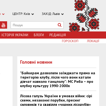
в
ЦЕНТР: Київ
ЗАХІД: Львів
ІСТОРІЯ УКРАЇНИ
БЛОГИ
РЕДАКЦІЯ
ГОРОСКОП
ЛОКАЦІЇ
Головні новини
,
"Байкерам дозволяли заїжджати прямо на
територію клубу, після чого вони катали
дівчат навколо танцполу": МС Риба – про
клубну культуру 1990-2000х
Лісова галузь України в умовах війни: сірі
схеми, незаконні порубки, пресинг
силовиків та свавілля «чорних лісорубів»