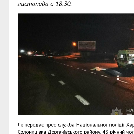
листопада о 18:30.
Як передає прес-служба Національної поліції Харк
Солоницівка Дергачівського району. 43-річний чол