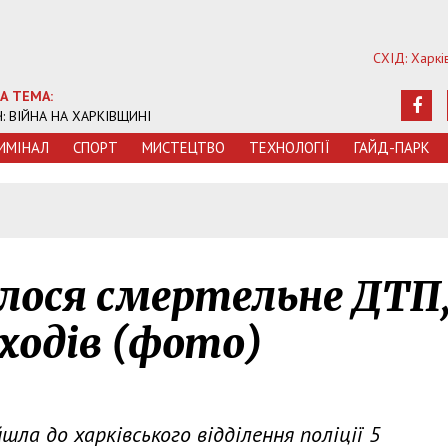
СХІД: Харкі
А ТЕМА:
Ч: ВІЙНА НА ХАРКІВЩИНІ
ИМIНАЛ
СПОРТ
МИСТЕЦТВО
ТЕХНОЛОГIЇ
ГАЙД-ПАРК
лося смертельне ДТП
оходів (фото)
ла до харківського відділення поліції 5