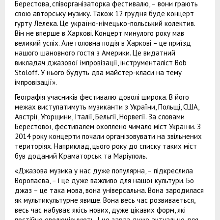
Берестова, співорганізаторка фестивалю, – вони грають
свою авторську музику. Також 12 грудня буде концерт
гурту Лелека. Це україно-німецько-польський колектив.
Він не вперше в Харкові. Концерт минулого року мав
великий успіх. Але головна подія в Харкові – це приїзд
нашого шановного гостя з Америки. Це видатний
викладач джазової імпровізації, інструменталіст Bob
Stoloff. У нього будуть два майстер-класи на тему
імпровізації».
Географія учасників фестивалю доволі широка. В його
межах виступатимуть музиканти з України, Польщі, США,
Австрії, Угорщини, Італії, Бельгії, Норвегії. За словами
Берестової, фестивалем охоплено чимало міст України. З
2014 року концерти почали організовувати на звільнених
територіях. Наприклад, цього року до списку таких міст
був доданий Краматорськ та Маріуполь.
«Джазова музика у нас дуже популярна, – підкреслила
Воропаєва, – і це дуже важливо для нашої культури. Бо
джаз – це така мова, вона універсальна. Вона зародилася
як мультикультурне явище. Вона весь час розвивається,
весь час набуває якісь нових, дуже цікавих форм, які
постійно еволюціонують. І це зараз дуже актуально для