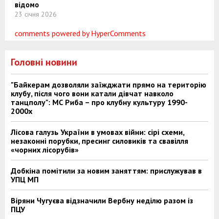
відомо
23 січня 2026
comments powered by HyperComments
Головні новини
"Байкерам дозволяли заїжджати прямо на територію
клубу, після чого вони катали дівчат навколо
танцполу": МС Риба – про клубну культуру 1990-
2000х
Лісова галузь України в умовах війни: сірі схеми,
незаконні порубки, пресинг силовиків та свавілля
«чорних лісорубів»
Добкіна помітили за новим заняттям: прислужував в
УПЦ МП
Віряни Чугуєва відзначили Вербну неділю разом із
ПЦУ