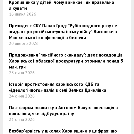
Кропив'янка у дітей: чому виникає і як правильно
лікувати
16 липня 2026
Президент СКУ Павло Грод: "Рубіо жодного разу не
згадав про російсько-українську війну". Висновки з
Мюнхенської конференції з безпеки
20 лютого 2026
Продовження "пенсійного скандалу": двоє посадовців
Харківської обласної прокуратури отримали понад 5
млн. грн
25 січня 2026
Історія протистояння харківського КДБ та
«ідеологічного» палія в селі Велика Данилівка
24 січня 2026
Платформа розвитку з Антоном Бахур: інвестиція в
покоління, яке відбудує країну
23 січня 2026
Безбар’єрність у школах Харківщини в цифрах: що