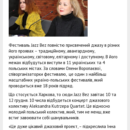
Фестиваль Jazz Bez повністю присвячений джазу в різних
його проявах – традиційному, авангардному,
українському, світовому, елітарному і доступному. В його
межах відбудуться виступи в 11 українських та 4
польських містах. За словами Олени Воропаєвої,
співорганізаторки фестивалю, це один з найбільш
масштабних україно-польських фестивалів, який
проводиться вже 18 років підряд.
Що стосується Харкова, то сюди Jazz Bez завітає 10 та
12 грудня. 10 числа відбудеться концерт джазового
колективу Aleksandra Kutrzepa Quartet. Це відносно
молодий польський колектив, який, тим не менш, вже
встиг завоювати собі шанувальників.
«Це дуже цікавий джазовий проект, – підкреслила Інна