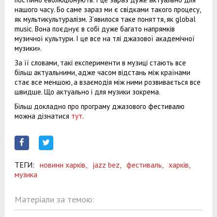
нашого часу. Бо саме зараз ми є свідками такого процесу,
як мультикультуралізм. З‘явилося таке поняття, як global
music. Вона поєднує в собі дуже багато напрямків
музичної культури. І це все на тлі джазової академічної
музики».
За її словами, такі експерименти в музиці стають все
більш актуальними, адже часом відстань між країнами
стає все меншою, а взаємодія між ними розвивається все
швидше. Що актуально і для музики зокрема.
Більш докладно про програму джазового фестивалю
можна дізнатися
тут
.
ТЕГИ:
новини харків,
jazz bez,
фестиваль,
харків,
музика
Матеріали за темою: